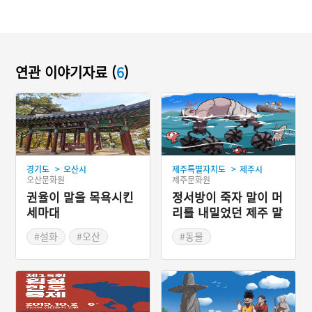
연관 이야기자료 (
6
)
>
>
경기도
오산시
제주특별자치도
제주시
오산문화원
제주문화원
권율이 말을 목욕시킨
정서방이 죽자 말이 머
세마대
리를 내밀었던 제주 말
머리
#설화
#오산
#동물
#독산성
#제주도 지명유래
#경기도 설화
#오산 가볼만한곳