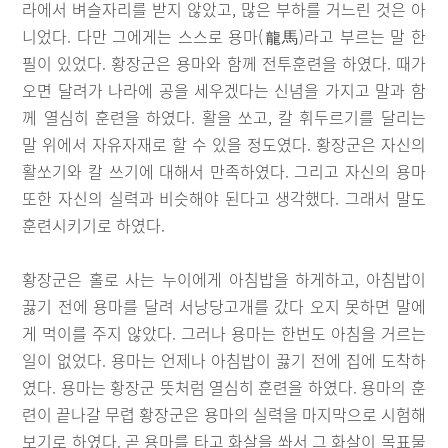
라에서 벼슬자리를 받지 않았고, 많은 부하를 거느린 것은 아
니었다. 다만 그에게는 스스로 용마(龍馬)라고 부르는 말 한
필이 있었다. 황장군은 용마와 함께 전투훈련을 하였다. 때가
오면 달려가 나라에 공을 세우겠다는 신념을 가지고 말과 함
께 열심히 훈련을 하였다. 활을 쏘고, 칼 휘두르기를 달리는
말 위에서 자유자재로 할 수 있을 정도였다. 황장군은 자신의
활쏘기와 칼 쓰기에 대해서 만족하였다. 그리고 자신의 용마
또한 자신의 실력과 비슷해야 된다고 생각했다. 그래서 말도
훈련시키기로 하였다.
황장군은 홀로 사는 누이에게 아침밥을 하게하고, 아침밥이
끓기 전에 용마를 달려 서낭당고개를 갔다 오지 못하면 말에
게 먹이를 주지 않았다. 그러나 용마는 한번도 아침을 거르는
일이 없었다. 용마는 언제나 아침밥이 끓기 전에 집에 도착하
였다. 용마는 황장군 뜻처럼 열심히 훈련을 하였다. 용마의 훈
련이 끝나갈 무렵 황장군은 용마의 실력을 마지막으로 시험해
보기로 하였다. 곧 용마를 타고 화살을 쏴서 그 화살이 목표물