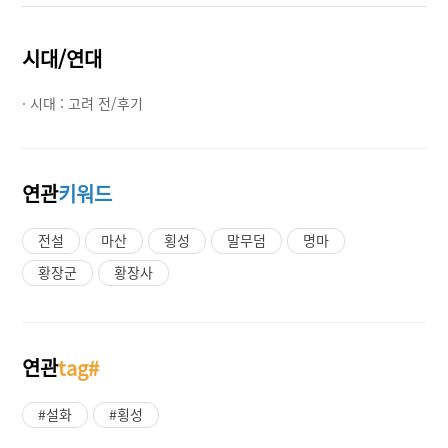
시대/연대
· 시대 :
고려 전/후기
연관
키워드
전설
마산
횡성
말무덤
명마
황장군
황장사
연관
tag#
#설화
#횡성