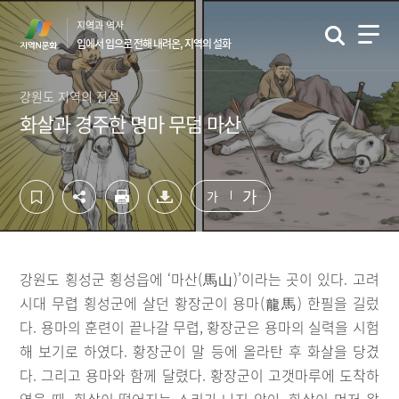
컨
하
지역과 역사
텐
단
입에서 입으로 전해 내려온, 지역의 설화
츠
영
영
역
역
바
강원도 지역의 전설
바
로
화살과 경주한 명마 무덤 마산
로
가
가
기
기
가
가
강원도 횡성군 횡성읍에 ‘마산(馬山)’이라는 곳이 있다. 고려
시대 무렵 횡성군에 살던 황장군이 용마(龍馬) 한필을 길렀
다. 용마의 훈련이 끝나갈 무렵, 황장군은 용마의 실력을 시험
해 보기로 하였다. 황장군이 말 등에 올라탄 후 화살을 당겼
다. 그리고 용마와 함께 달렸다. 황장군이 고갯마루에 도착하