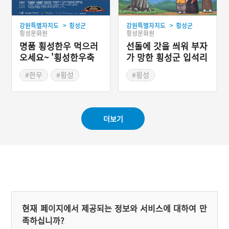
>
>
강원특별자치도
횡성군
강원특별자치도
횡성군
횡성문화원
횡성문화원
명품 횡성한우 먹으러
선돌에 갓을 씌워 부자
오세요~ '횡성한우축
가 망한 횡성군 입석리
제'
#한우
#횡성
#횡성
#가을여행
#가을축제
#강원도 지명유래
#강원도 축제
#부자이야기
더보기
현재 페이지에서 제공되는 정보와 서비스에 대하여 만
족하십니까?