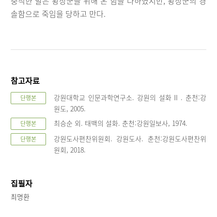
충직한 말은 황장군을 위해 온 힘을 다하였지만, 황장군의 경
솔함으로 죽임을 당하고 만다.
참고자료
강원대학교 인문과학연구소. 강원의 설화Ⅱ. 춘천:강
단행본
원도, 2005.
최승순 외. 태백의 설화. 춘천:강원일보사, 1974.
단행본
강원도사편찬위원회. 강원도사. 춘천:강원도사편찬위
단행본
원회, 2018.
집필자
최명환