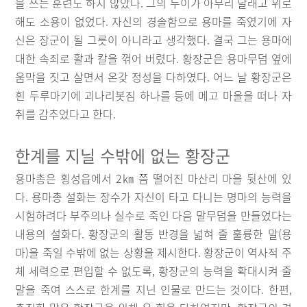
을 쓰는 훈련도 하지 않았다. 그의 누이가 아무리 달래고 위로
해도 소용이 없었다. 자신의 경솔함으로 용마를 죽였기에 자
신은 장군이 될 그릇이 아니라고 생각했다. 결국 그는 용마에
대한 속죄로 활과 칼을 꺾어 버렸다. 황장군은 용마무덤 옆에
움막을 짓고 살면서 온갖 정성을 다하였다. 어느 날 황장군은
흰 두루마기에 괴나리봇짐 하나를 등에 메고 마을을 떠나 자
취를 감추었다고 한다.
한계를 지닐 수밖에 없는 황장군
용마총은 횡성읍에서 2㎞ 쯤 떨어진 마산리 마을 뒷산에 있
다. 용마총 설화는 장수가 자신이 타고 다니는 명마의 능력을
시험하려다 부주의나 실수로 죽인 다음 말무덤을 만들었다는
내용의 설화다. 황장군의 활동 반경을 넓혀 줄 훌륭한 말(용
마)을 죽일 수밖에 없는 상황을 제시한다. 황장군이 역사적 주
체 세력으로 편입할 수 없도록, 황장군의 능력을 확대시켜 줄
말을 죽여 스스로 한계를 지닌 인물로 만드는 것이다. 한편,