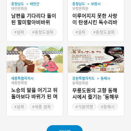
>
>
충청남도
태안군
충청남도
보령시
태안문화원
보령문화원
남편을 기다리다 돌이
이루어지지 못한 사랑
된 할미할아비바위
이 탄생시킨 독수리바
위
#설화
#충청도설화
#설화
#충청도설화
>
세종특별자치시
강원특별자치도
동해시
세종문화원
동해문화원
노승의 말을 어기고 뒤
무릉도원의 고향 동해
돌아보다 바위가 된 며
시에서 즐기는 ‘동해무
느리
릉제’
#설화
#세종 설화
#가을여행
#동해시
#가을축제
#강원도 축제