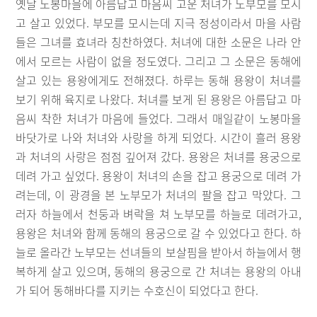
옛날 노봉마을에 아름답고 마음씨 고운 처녀가 노부모를 모시
고 살고 있었다. 부모를 모시는데 지극 정성이라서 마을 사람
들은 그녀를 효녀라 칭찬하였다. 처녀에 대한 소문은 나라 안
에서 모르는 사람이 없을 정도였다. 그리고 그 소문은 동해에
살고 있는 용왕에게도 전해졌다. 하루는 동해 용왕이 처녀를
보기 위해 육지로 나왔다. 처녀를 보게 된 용왕은 아름답고 마
음씨 착한 처녀가 마음에 들었다. 그래서 매일같이 노봉마을
바닷가로 나와 처녀와 사랑을 하게 되었다. 시간이 흘러 용왕
과 처녀의 사랑은 점점 깊어져 갔다. 용왕은 처녀를 용궁으로
데려 가고 싶었다. 용왕이 처녀의 손을 잡고 용궁으로 데려 가
려는데, 이 광경을 본 노부모가 처녀의 팔을 잡고 막았다. 그
러자 하늘에서 천둥과 벼락을 쳐 노부모를 하늘로 데려가고,
용왕은 처녀와 함께 동해의 용궁으로 갈 수 있었다고 한다. 하
늘로 올라간 노부모는 선녀들의 보살핌을 받아서 하늘에서 행
복하게 살고 있으며, 동해의 용궁으로 간 처녀는 용왕의 아내
가 되어 동해바다를 지키는 수호신이 되었다고 한다.