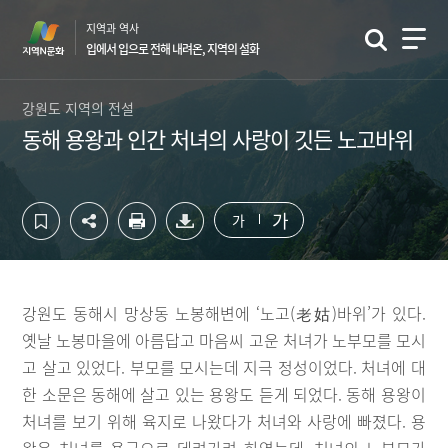
컨
하
지역과 역사
텐
단
입에서 입으로 전해 내려온, 지역의 설화
츠
영
영
역
역
바
강원도 지역의 전설
바
로
동해 용왕과 인간 처녀의 사랑이 깃든 노고바위
로
가
가
기
기
가
가
강원도 동해시 망상동 노봉해변에 ‘노고(老姑)바위’가 있다.
옛날 노봉마을에 아름답고 마음씨 고운 처녀가 노부모를 모시
고 살고 있었다. 부모를 모시는데 지극 정성이었다. 처녀에 대
한 소문은 동해에 살고 있는 용왕도 듣게 되었다. 동해 용왕이
처녀를 보기 위해 육지로 나왔다가 처녀와 사랑에 빠졌다. 용