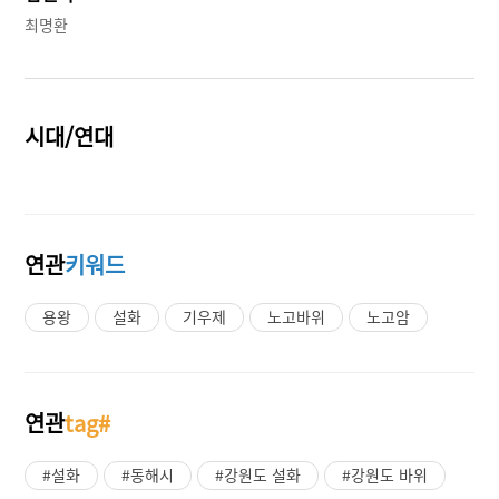
최명환
시대/연대
연관
키워드
용왕
설화
기우제
노고바위
노고암
연관
tag#
#설화
#동해시
#강원도 설화
#강원도 바위