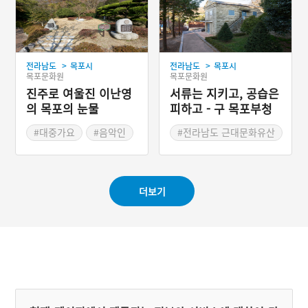
#목포 근대유산
#목포 가볼만한곳
>
>
전라남도
목포시
전라남도
목포시
목포문화원
목포문화원
진주로 여울진 이난영
서류는 지키고, 공습은
의 목포의 눈물
피하고 - 구 목포부청
서고 및 방공호
#대중가요
#음악인
#전라남도 근대문화유산
#전라남도 문화예술인
#목포 근대유산
#목포 가볼만한곳
더보기