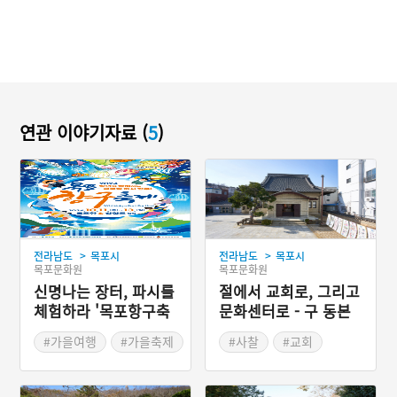
연관 이야기자료 (
5
)
>
>
전라남도
목포시
전라남도
목포시
목포문화원
목포문화원
신명나는 장터, 파시를
절에서 교회로, 그리고
체험하라 '목포항구축
문화센터로 - 구 동본
제'
원사 목포별원
#가을여행
#가을축제
#사찰
#교회
#전라남도 근대문화유산
#근대종교시설