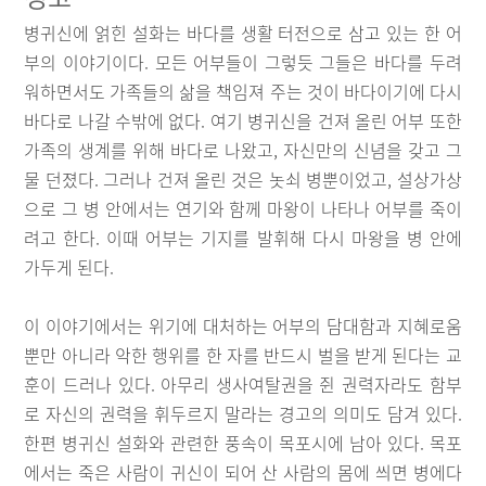
병귀신에 얽힌 설화는 바다를 생활 터전으로 삼고 있는 한 어
부의 이야기이다. 모든 어부들이 그렇듯 그들은 바다를 두려
워하면서도 가족들의 삶을 책임져 주는 것이 바다이기에 다시
바다로 나갈 수밖에 없다. 여기 병귀신을 건져 올린 어부 또한
가족의 생계를 위해 바다로 나왔고, 자신만의 신념을 갖고 그
물 던졌다. 그러나 건져 올린 것은 놋쇠 병뿐이었고, 설상가상
으로 그 병 안에서는 연기와 함께 마왕이 나타나 어부를 죽이
려고 한다. 이때 어부는 기지를 발휘해 다시 마왕을 병 안에
가두게 된다.
이 이야기에서는 위기에 대처하는 어부의 담대함과 지혜로움
뿐만 아니라 악한 행위를 한 자를 반드시 벌을 받게 된다는 교
훈이 드러나 있다. 아무리 생사여탈권을 쥔 권력자라도 함부
로 자신의 권력을 휘두르지 말라는 경고의 의미도 담겨 있다.
한편 병귀신 설화와 관련한 풍속이 목포시에 남아 있다. 목포
에서는 죽은 사람이 귀신이 되어 산 사람의 몸에 씌면 병에다