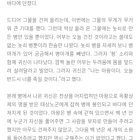
바다에 던졌다.
드디어 그물을 건져 올리는데, 이번에는 그물의 무게가 무거
워 큰 기대를 했다. 그런데 막상 올라 온 그물에는 놋쇠로 만
든 병만 있을 뿐이었다. 어부는 오늘 건진 것이라고는 쓸데도
없는 놋쇠 병뿐이라 한숨만 나왔다. 놋쇠 병을 자세히 보니 병
마개가 있어 궁금해서 병마개를 빼냈다. 그러자 ‘펑’ 소리와
함께 귀신이 나타났다. 깜짝 놀란 어부는 두려움에 몸을 엎드
려 살려달라고 빌었다. 그러자 귀신은 “나는 마왕이다. 오늘
반드시 너를 죽일 것이다.”라고 했다.
본래 병에서 나온 귀신은 천상을 어지럽히던 마왕으로 옥황상
제의 명을 받은 태상노군에게 잡혀 병에 봉인되고 바다에 던
져지게 된 것이었다. 마왕은 병 속에 갇혀 있으면서 백 년 안
에 누군가 자신을 풀어주면 그 사람을 부자로 만들어 주려고
했지만 아무도 건져주지 않았고, 그다음 백 년은 세 개의 소원
을 들어주려고 했지만 역시 구해주는 이가 없었다고 했다. 그