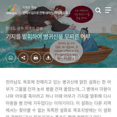
컨
하
지역과 역사
텐
단
입에서 입으로 전해 내려온, 지역의 설화
츠
영
영
역
역
바
전라도·광주 지역의 전설
바
로
기지를 발휘하여 병귀신을 무찌른 어부
로
가
가
기
기
가
가
전라남도 목포에 전해지고 있는 병귀신에 얽힌 설화는 한 어
부가 그물을 던져 놋쇠 병을 건져 올렸는데, 그 병에서 마왕이
나와 어부를 죽이려고 하나 이때 어부가 기지를 발휘해 다시
마왕을 병 안에 가두었다는 이야기이다. 이 설화는 다른 지역
에서는 찾아볼 수 없는 독특한 설화로 목포지방에는 이 설화