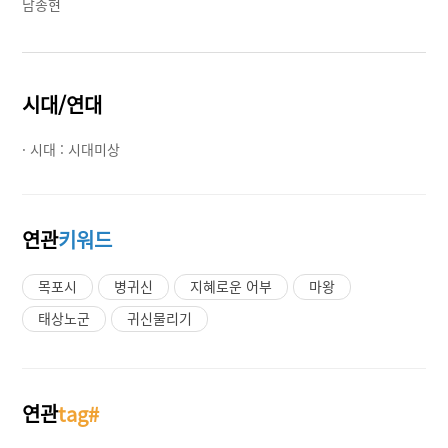
남종현
시대/연대
· 시대 :
시대미상
연관
키워드
목포시
병귀신
지혜로운 어부
마왕
태상노군
귀신물리기
연관
tag#