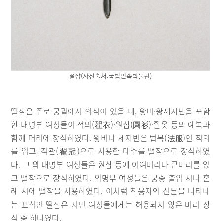
떨잠(사진출처:국립민속박물관)
떨잠은 주로 궁궐에서 의식이 있을 때, 왕비·왕세자빈을 포함
한 내명부 여성들이 적의(翟衣)·원삼(圓衫)·활옷 등의 예복과
함께 머리에 장식하였다. 왕비나 세자빈은 법복(法服)인 적의
를 입고, 적관(翟冠)으로 사용한 대수를 떨잠으로 장식하였
다. 그 외 내명부 여성들은 원삼 등에 어여머리나 큰머리를 얹
고 떨잠으로 장식하였다. 외명부 여성들은 궁중 출입 시나 혼
례 시에 떨잠을 사용하였다. 이처럼 착용자의 신분을 나타내
는 표식인 떨잠은 서민 여성들에게는 허용되지 않은 머리 장
식 중 하나였다.