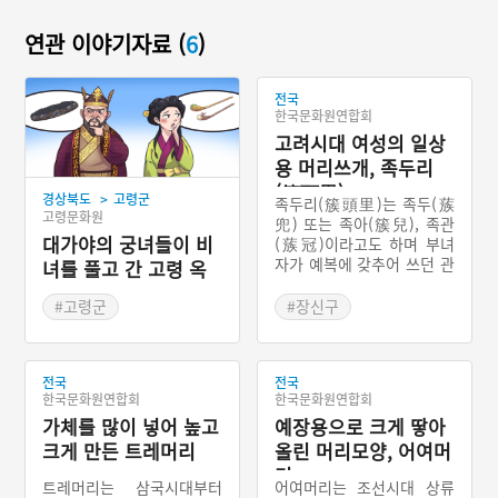
연관 이야기자료 (
6
)
전국
한국문화원연합회
고려시대 여성의 일상
용 머리쓰개, 족두리
(簇頭里)
>
경상북도
고령군
족두리(簇頭里)는 족두(蔟
고령문화원
兜) 또는 족아(簇兒), 족관
대가야의 궁녀들이 비
(蔟冠)이라고도 하며 부녀
자가 예복에 갖추어 쓰던 관
녀를 풀고 간 고령 옥
(冠)이다. 족두리는 관모(冠
잠
帽)라기 보다는 미적 장식품
#고령군
#장신구
으로서의 수식(首飾)으로
#경상북도 지명유래
#고려시대 복식
볼 수 있다. 그 형태는 검은
#고령지명유래
비단으로 만들어 아래는 둥
전국
글고 위는 여섯 모가 난 모
전국
한국문화원연합회
한국문화원연합회
자다. 전체적인 모양은 위가
가체를 많이 넣어 높고
넓고 아래로 내려갈수록 좁
예장용으로 크게 땋아
다. 족두리는 원나라(현재
크게 만든 트레머리
올린 머리모양, 어여머
몽골)에서 고려 왕비에게 선
리
물한 고고리(姑姑里 또는
트레머리는 삼국시대부터
어여머리는 조선시대 상류