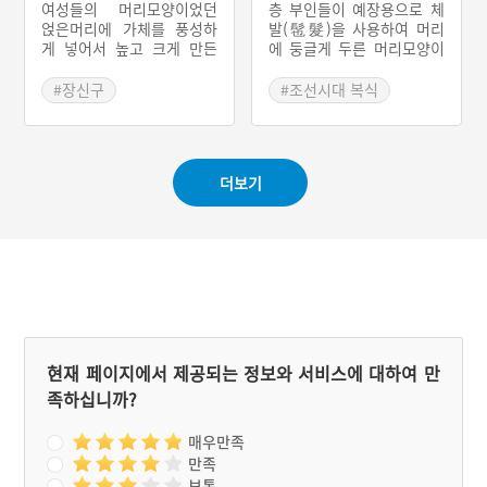
古古里)가 와전되었다고 추
여성들의 머리모양이었던
층 부인들이 예장용으로 체
정한다. 이 시기의 족두리는
얹은머리에 가체를 풍성하
발(髢髮)을 사용하여 머리
몽골풍으로 추정되며 고려
게 넣어서 높고 크게 만든
에 둥글게 두른 머리모양이
후기 이후에 사용되었다. 족
머리모양으로 ‘체머리’ 또는
다. 어여머리의 형태를 만들
두리에는 ‘민족두리’와 ‘꾸
‘다리머리’라고도 한다. 트
기 위해 먼저 가르마 위에
#장신구
#조선시대 복식
민 족두리’가 있으며, 오늘
레머리는 머리를 옆 가르마
첩지를 맨다. 그리고 어염족
#조선시대 복식
날에도 신부가 폐백을 드릴
를 갈라 빗은 뒤, 머리 뒤에
두리 위에 일곱 깍지의 가체
때 원삼과 함께 착용한다.
다 넓적하게 틀어 붙인다.
를 한 곳으로 묶은 뒤 두 갈
속에 머리 심을 넣고 빗어
래로 땋아 얹는다. 그리고
더보기
트레머리를 더 크고 넓적하
가체로 땋은 커다란 다리를
게 보이게 만들기도 하였다.
어염족두리 위에서 목덜미
이렇게 붙인 머리를 머리 뒤
위와 양 귓가를 둘러 얹는
에서 두 갈래로 땋아 머리에
다. 그리고 마지막으로 비녀
또아리 모양으로 얽어 얹고
와 매개댕기로 이를 고정한
남은 끝을 한쪽으로 몰아 댕
다. 예장 시에는 호화롭게
기 등으로 고정하는 등 다양
꾸미기 위해 중앙에 봉잠을,
하게 장식하였다. 트레머리
좌우에는 떨잠을 꽂았다.
는 가체금지령 이후 기생들
의 전유물이 되었다.
현재 페이지에서 제공되는 정보와 서비스에 대하여 만
족하십니까?
매우만족
만족
보통