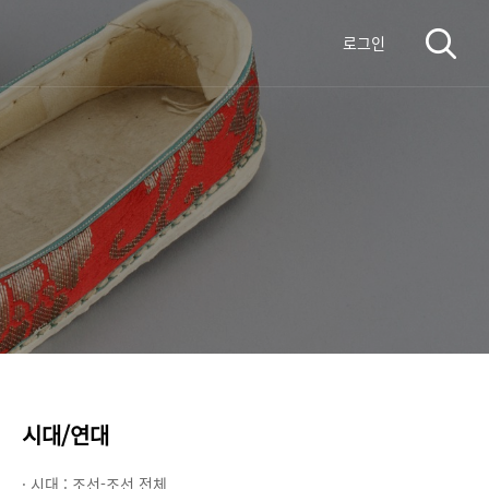
로그인
시대/연대
· 시대 :
조선-조선 전체