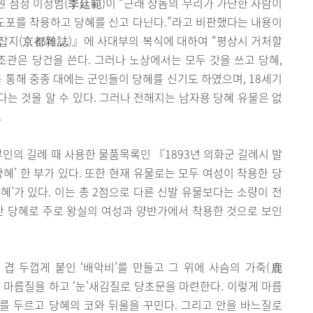
원 첨정 이정범(李廷範)이 “근래 상놈의 무리가 가난한 사람이
 도포를 착용하고 당혜를 신고 다닌다.”라고 비판했다는 내용이
도잡지(京都雜誌)』에 사대부의 복식에 대하여 “평상시 거처할
, 조관은 당건을 쓴다. 그러나 노상에서는 모두 갓을 쓰고 당혜,
를 통해 중종 대에는 군인들이 당혜를 신기도 하였으며, 18세기
는 것을 알 수 있다. 그러나 전해지는 남자용 당혜 유물은 없
.
부인의 길례 때 사용한 물품목록인 『1893년 의화군 길례시 발
혜’ 한 부가 있다. 또한 현재 유물로는 모두 여성이 착용한 당
혜’가 있다. 이는 총 2점으로 다른 신발 유물보다는 소량이 전
단 당혜로 주로 왕실의 여성과 양반가에서 착용한 것으로 보인
 겹 두껍게 붙인 ‘배악비’를 만들고 그 위에 사슴의 가죽(鹿
을 마름질을 하고 ‘눈’새김질로 당초문을 마련한다. 이렇게 마름
를 두르고 당혜의 코와 뒤울을 꾸민다. 그리고 안을 바느질로