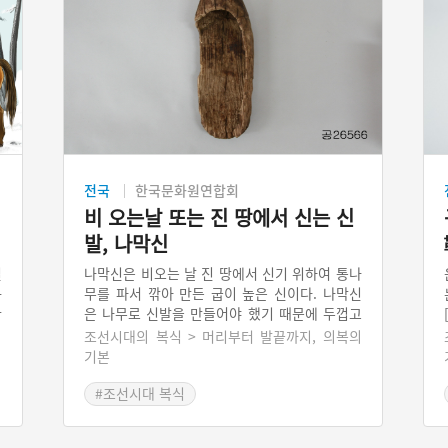
전국
한국문화원연합회
비 오는날 또는 진 땅에서 신는 신
발, 나막신
일
나막신은 비오는 날 진 땅에서 신기 위하여 통나
무를 파서 깎아 만든 굽이 높은 신이다. 나막신
화
은 나무로 신발을 만들어야 했기 때문에 두껍고
방
큰 목재를 쓸 수밖에 없었다. 조선시대의 경우
.
의
조선시대의 복식 > 머리부터 발끝까지, 의복의
은행나무·오동나무·피나무·소나무·오리나무처럼
하
기본
제작이 쉬운 나무를 파서 신과 굽을 통째로 만들
알
었다. 목재의 겉이 마르지 않도록 기름을 칠하기
#조선시대 복식
고
도 했다. 나막신은 신분상하 남녀노소를 막론하
.
고 모두 신었다. 굽이 높아 비에 젖어 질어진 땅
신