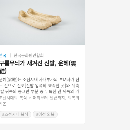
전국
한국문화원연합회
구름무늬가 새겨진 신발, 운혜(雲
鞋)
운혜(雲鞋)는 조선시대 사대부가의 부녀자가 신
는 신으로 신코[신발 앞쪽의 뾰족한 곳]와 뒤축
[발 뒤쪽의 둥그런 부분 중 두둑한 맨 뒤쪽의 가
운데]에 다른 색의 무늬를 장식한 신발이다. 신
조선시대의 복식 > 머리부터 발끝까지, 의복의
발 바닥에 짐승 털로 만든 조각인 담(毯)을 깔아
기본
따뜻하다는 의미에서 ‘온혜(溫鞋)’라 부르기도
#조선시대 복식
#여성 의복
한다. 또한 신발의 앞쪽 모양이 제비의 부리처럼
생겼다고 하여 ‘제비부리 신’이라고도 불린다.
운혜는 앞코에 죽엽문(竹葉紋)을, 뒤축에는 굼