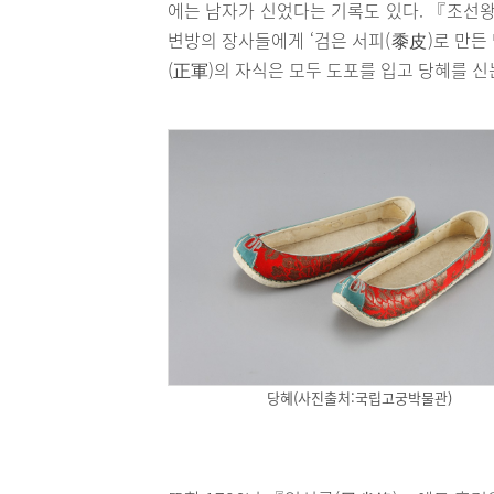
에는 남자가 신었다는 기록도 있다. 『조선왕
변방의 장사들에게 ‘검은 서피(黍皮)로 만든 당
(正軍)의 자식은 모두 도포를 입고 당혜를 신
당혜(사진출처:국립고궁박물관)