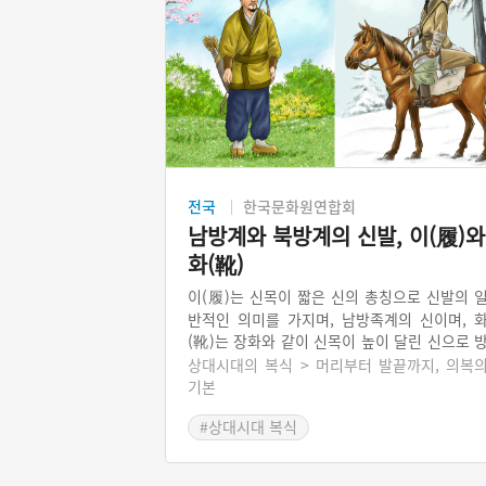
전국
한국문화원연합회
남방계와 북방계의 신발, 이(履)와
화(靴)
이(履)는 신목이 짧은 신의 총칭으로 신발의 
반적인 의미를 가지며, 남방족계의 신이며, 
(靴)는 장화와 같이 신목이 높이 달린 신으로 
한, 방침에 적당하여 무풍적인 북방계의 신이다
상대시대의 복식 > 머리부터 발끝까지, 의복
우리나라는 오래전부터 두 종류의 신을 혼용
기본
여 착용했기 때문에 먼저 생긴 신의 형태는 
#상대시대 복식
수 없으나 고유 복식이 북방호복 계통이므로 
유의 신은 목이 긴 화일 것으로 추측하고 있다
삼국 이전에는 이미 풀과 가죽을 이용한 신을 