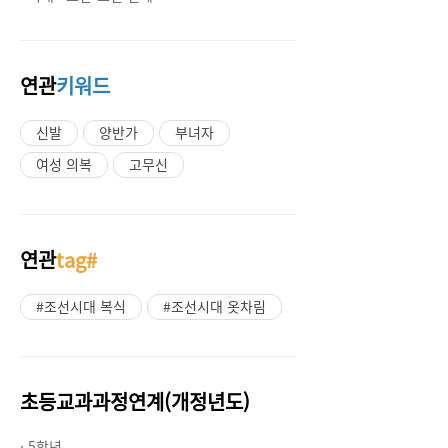
연관
키워드
신발
양반가
부녀자
여성 의복
고무신
연관
tag#
#조선시대 복식
#조선시대 옷차림
초등교과과정연계(개정년도)
· 5학년