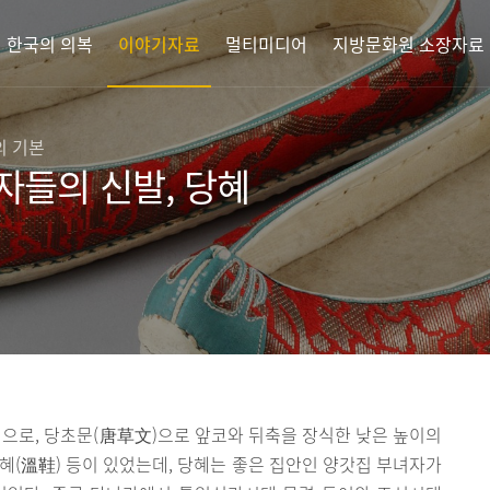
한국의 의복
이야기자료
멀티미디어
지방문화원 소장자료
의 기본
자들의 신발, 당혜
으로, 당초문(唐草文)으로 앞코와 뒤축을 장식한 낮은 높이의
혜(溫鞋) 등이 있었는데, 당혜는 좋은 집안인 양갓집 부녀자가