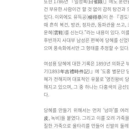
또한 1786년 『일성록(日省錄)』에도 훈련
건 부유한 사람이건 할 것 없이 감히 탕건과
있다. 이외에도 유득공(柳得恭)이 쓴 『경
때 흔히 복건, 방관, 정자관, 동파관을 쓰고
운혜(雲鞋)를 신는다.”라는 내용이 있다. 이
후반까지 사대부 남성은 편복에 당혜를 신었다
으며 풍속화에서만 그 형태를 추정할 수 있다
여성용 당혜에 대한 기록은 1893년 의화군 
기(1893年吉禮時件記)』에 ‘도홍 별문단 당
혜가 전해지며 대표적인 유물로 ‘영친왕비 당
해지고 있으며, 그 중 하나는 다홍색의 금선
다.
당혜를 만들기 위해서는 먼저 ‘넝마’를 여러
皮, 녹비)을 붙였다. 그리고 이를 오려 가죽
질한 가죽으로 울타리를 만들어 신발의 둘레