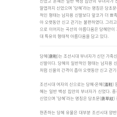
신었고 온혜는 일반 백성 집안의 부녀자가 
말엽까지 신었으며 ‘당혜’라는 명칭은 당초문
적인 형태는 남자용 신발보다 앞코가 더 뾰족
아 오랫동안 신고 걷기는 불편하였다. 그리고
으로 이어지는 곡선의 아름다움은 당혜만이 
대 특유의 형태적 아름다움을 담고 있다.
당혜(唐鞋)는 조선시대 부녀자가 신던 가죽신
신발이다. 당혜의 일반적인 형태는 남자용 신
처럼 신울의 간격이 좁아 오랫동안 신고 걷기
조선시대 여자의 신으로는 당혜⸱온혜(溫鞋) 
혜는 일반 백성 집안의 부녀자가 신었다. 
신었으며 ‘당혜’라는 명칭은 당초문(唐草紋)
현존하는 당혜 유물은 대부분 조선시대 양