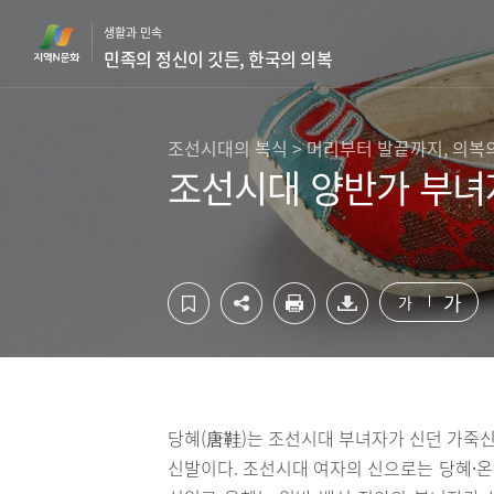
컨
하
생활과 민속
텐
단
민족의 정신이 깃든, 한국의 의복
츠
영
영
역
역
바
바
로
조선시대의 복식 > 머리부터 발끝까지, 의복
로
가
조선시대 양반가 부녀
가
기
기
가
가
당혜(唐鞋)는 조선시대 부녀자가 신던 가죽신
신발이다. 조선시대 여자의 신으로는 당혜⸱온