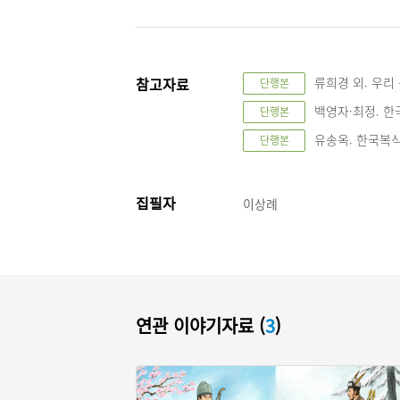
참고자료
류희경 외. 우리 옷
단행본
백영자·최정. 한국
단행본
유송옥. 한국복식사.
단행본
집필자
이상례
연관 이야기자료 (
3
)