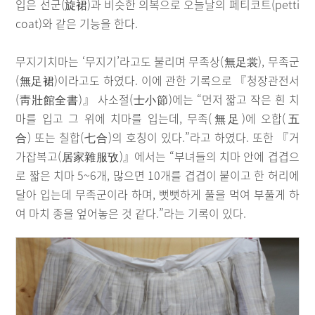
입은 선군(旋裙)과 비슷한 의복으로 오늘날의 페티코트(petti
coat)와 같은 기능을 한다.
무지기치마는 ‘무지기’라고도 불리며 무족상(無足裳), 무족군
(無足裙)이라고도 하였다. 이에 관한 기록으로 『청장관전서
(靑壯館全書)』 사소절(士小節)에는 “먼저 짧고 작은 흰 치
마를 입고 그 위에 치마를 입는데, 무족(無足)에 오합(五
合) 또는 칠합(七合)의 호칭이 있다.”라고 하였다. 또한 『거
가잡복고(居家雜服攷)』에서는 “부녀들의 치마 안에 겹겹으
로 짧은 치마 5~6개, 많으면 10개를 겹겹이 붙이고 한 허리에
달아 입는데 무족군이라 하며, 뻣뻣하게 풀을 먹여 부풀게 하
여 마치 종을 엎어놓은 것 같다.”라는 기록이 있다.