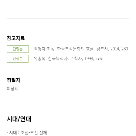
참고자료
백영자·최정. 한국복식문화의 흐름. 경춘사, 2014, 280.
단행본
유송옥. 한국복식사. 수학사, 1998, 276.
단행본
집필자
이상례
시대/연대
· 시대 :
조선-조선 전체