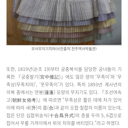
모사무지기치마(사진출처:전주역사박물관)
또한, 1819년(순조 19)부터 궁중복식을 담당한 궁녀들이 기
록한 『궁중발기(宮中撥記)』에도 많은 양의 ‘무족이’와 ‘무
족상(무족치마)’, ‘웃무족이’가 있다. 특히 1893년 계사년의
의복 중에서는 연봉(蓮蓬) 모양의 무지기도 있다. 『조선여속
고(朝鮮女俗考)』에 따르면 “무족상은 짧은 데에 차가 있어
이에 따라 새(升)의 홉(合)과 같이 오합·칠합의 이름이 있는데,
접은 단은 십합위승식(十合爲升式)의 층을 두어 5, 6겹으로
접어서 무릎 가까이에서 위의 치마를 버티었다.”라고 하였다.