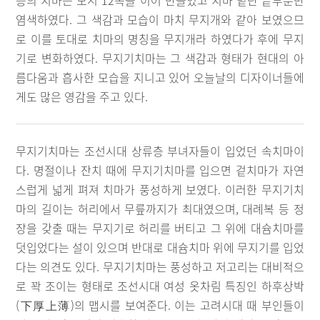
층의 치마는 모시 12폭을 이어 만들었고 치마 밑단 끝부분만
염색하였다. 그 색감과 모습이 마치 무지개와 같아 보였으므
로 이를 토대로 치마의 명칭을 무지개라 하였다가 후에 무지
기로 변화하였다. 무지기치마는 그 색감과 형태가 현대의 아
름다움과 흡사한 모습을 지니고 있어 오늘날의 디자이너들에
게도 많은 영감을 주고 있다.
무지기치마는 조선시대 상류층 부녀자들이 입었던 속치마이
다. 명절이나 잔치 때에 무지기치마를 입으면 겉치마가 자연
스럽게 넓게 펴져 치마가 풍성하게 보였다. 이러한 무지기치
마의 길이는 허리에서 무릎까지가 최대였으며, 대례복 등 정
장을 갖출 때는 무지기로 허리를 버티고 그 위에 대슘치마를
덧입었다는 설이 있으며 반대로 대슘치마 위에 무지기를 입었
다는 의견도 있다. 무지기치마는 풍성하고 저고리는 대비적으
로 꽉 조이는 형태로 조선시대 여성 옷차림 특징인 하후상박
(下厚上薄)의 맵시를 보여준다. 이는 고려시대 때 부인들이