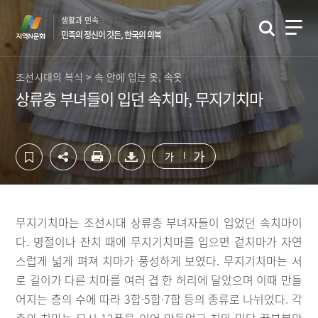
컨
하
생활과 민속
텐
단
민족의 정신이 깃든, 한국의 의복
츠
영
영
역
역
바
조선시대의 복식 > 속 안에 입는 옷, 속옷
바
로
상류층 부녀들이 입던 속치마, 무지기치마
로
가
가
기
기
가
가
무지기치마는 조선시대 상류층 부녀자들이 입었던 속치마이
다. 명절이나 잔치 때에 무지기치마를 입으면 겉치마가 자연
스럽게 넓게 펴져 치마가 풍성하게 보였다. 무지기치마는 서
로 길이가 다른 치마를 여러 겹 한 허리에 달았으며 이때 만들
어지는 층의 수에 따라 3합·5합·7합 등의 종류로 나뉘었다. 각