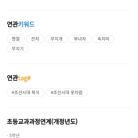
연관
키워드
명절
잔치
무지개
부녀자
속치마
무지기
연관
tag#
#조선시대 복식
#조선시대 옷차림
초등교과과정연계(개정년도)
· 5학년