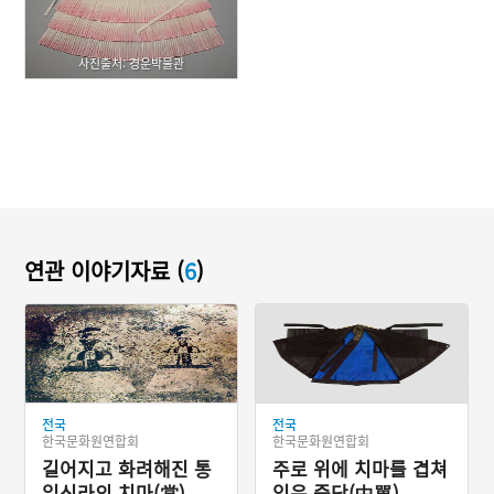
사진출처: 경운박물관
연관 이야기자료 (
6
)
전국
전국
한국문화원연합회
한국문화원연합회
길어지고 화려해진 통
주로 위에 치마를 겹쳐
일신라의 치마(裳)
입은 중단(中單)