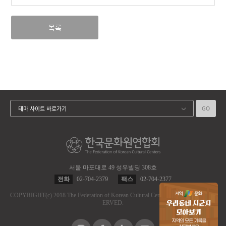
목록
GO
테마 사이트 바로가기
서울 마포대로 49 성우빌딩 308호
전화
02-704-2379
팩스
02-704-2377
COPYRIGHT
(c)
2018 The Federation of Korean Cultural Centers.
ALL RIGHT RES
ERVED.