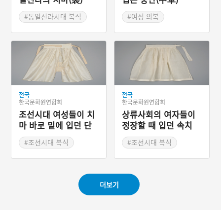
#통일신라시대 복식
#여성 의복
#고려시대 복식
전국
전국
한국문화원연합회
한국문화원연합회
조선시대 여성들이 치
상류사회의 여자들이
마 바로 밑에 입던 단
정장할 때 입던 속치
속곳
마, 대슘치마
#조선시대 복식
#조선시대 복식
#여성 의복
#조선시대 옷차림
더보기