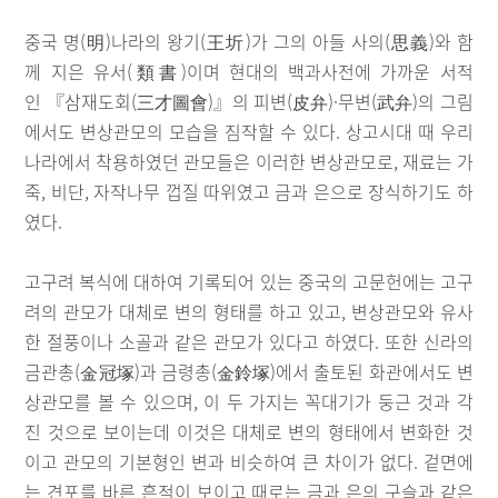
중국 명(明)나라의 왕기(王圻)가 그의 아들 사의(思義)와 함
께 지은 유서(類書)이며 현대의 백과사전에 가까운 서적
인 『삼재도회(三才圖會)』의 피변(皮弁)·무변(武弁)의 그림
에서도 변상관모의 모습을 짐작할 수 있다. 상고시대 때 우리
나라에서 착용하였던 관모들은 이러한 변상관모로, 재료는 가
죽, 비단, 자작나무 껍질 따위였고 금과 은으로 장식하기도 하
였다.
고구려 복식에 대하여 기록되어 있는 중국의 고문헌에는 고구
려의 관모가 대체로 변의 형태를 하고 있고, 변상관모와 유사
한 절풍이나 소골과 같은 관모가 있다고 하였다. 또한 신라의
금관총(金冠塚)과 금령총(金鈴塚)에서 출토된 화관에서도 변
상관모를 볼 수 있으며, 이 두 가지는 꼭대기가 둥근 것과 각
진 것으로 보이는데 이것은 대체로 변의 형태에서 변화한 것
이고 관모의 기본형인 변과 비슷하여 큰 차이가 없다. 겉면에
는 견포를 바른 흔적이 보이고 때로는 금과 은의 구슬과 같은