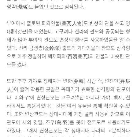
영락(瓔珞)도 붙였던 것으로 짐작된다.
부여에서 출토된 화와인물(畵瓦人物)도 변상의 관을 쓰고 영
(纓)[갓끈]을 매었는데 고구려나 신라의 관모와 공통되는 형
태가 많아 부여의 관모도 변상의 형태를 사용하였음을 알 수
있다. 신라 금령총(金鈴塚) 출토의 기마인물의 관모도 삼각형
으로 아주 정밀하며 백제화와(百濟畵瓦)의 인물과 비슷한 관
모를 썼다.
또한 추후 가야로 칭해지는 변한(弁韓) 사람 즉, 변진인(弁辰
人)이 즐겨 착용한 곳갈은 꼭대기가 뾰족한 삼각형의 관모이
다. 이와 같이 변상관모는 고구려뿐만 아니라 가야, 백제, 신
라에서도 통용되었다는 것을 여러 유물을 통해 확인할 수 있
다. 또한 변상관모는 상대시대에 가장 널리 사용된 관모로 이
관모에 새의 깃털, 조우(鳥羽)를 꽂아 전투모로 사용하기도
하였다. 그래서 변상관모는 각 상대시대 나라의 고분벽화나