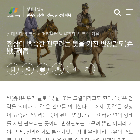
컨
하
생활과 민속
텐
단
민족의 정신이 깃든, 한국의 의복
츠
영
영
역
역
바
상대시대의 복식 > 머리부터 발끝까지, 의복의 기본
바
로
정상이 뾰족한 관모라는 뜻을 가진 변상관모(弁
로
가
狀冠帽)
가
기
기
가
가
변(弁)은 우리 말로 ‘곳갈’ 또는 고깔이라고도 한다. ‘곳’은 첨
각을 의미하고 ‘갈’은 관모를 의미한다. 그래서 ‘곳갈’은 정상
이 뾰족한 관모라는 뜻이 된다. 변상관모는 이러한 변의 형태
를 지닌 관모라는 뜻이다. 변상관모는 고구려 뿐만 아니라 가
야, 백제, 신라에서도 통용되었던 상대 우리나라 고유의 관모