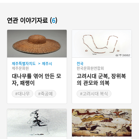
연관 이야기자료 (
6
)
>
제주특별자치도
제주시
전국
한국문화원연합회
제주문화원
고려시대 군복, 장위복
대나무를 엮어 만든 모
의 관모와 의복
자, 패랭이
#대나무
#죽공예
#고려시대 복식
#서귀포
#생활용 목공예