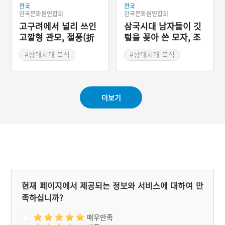
전국
전국
한국문화원연합회
한국문화원연합회
고구려에서 널리 쓰인
삼국시대 남자들이 깃
고깔형 관모, 절풍(折
털을 꽂아 쓴 모자, 조
風)
우관(鳥羽冠)
#상대시대 복식
#상대시대 복식
더보기
현재 페이지에서 제공되는 정보와 서비스에 대하여 만
족하십니까?
매우만족