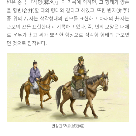
변은 중국 『석명(釋名)』의 기록에 의하면, 그 형태가 양손
을 합변(合抃)할 때의 형태와 같다고 하였고, 또한 변자(弁字)
중 위의 厶자는 삼각형태의 관모를 표현하고 아래의 廾자는
관모의 끈을 표현한다고 기록하고 있다. 즉, 변의 모양은 대체
로 운두가 솟고 위가 뾰족한 형상으로 삼각형 형태의 관모였
던 것으로 짐작된다.
변상관모(弁狀冠帽)