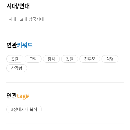
시대/연대
· 시대 :
고대-삼국시대
연관
키워드
곳갈
고깔
첨각
깃털
전투모
석명
삼각형
연관
tag#
#상대시대 복식