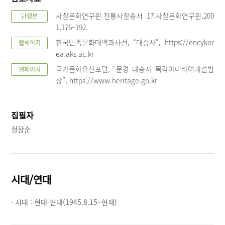
사찰문화연구원.전통사찰총서 17.사찰문화연구원,200
단행본
1,176~192.
한국민족문화대백과사전, “대승사”, https://encykor
웹페이지
ea.aks.ac.kr
국가문화유산포털, “문경 대승사 목각아미타여래설법
웹페이지
상”, https://www.heritage.go.kr
집필자
정장순
시대/연대
· 시대 :
현대-현대(1945.8.15~현재)