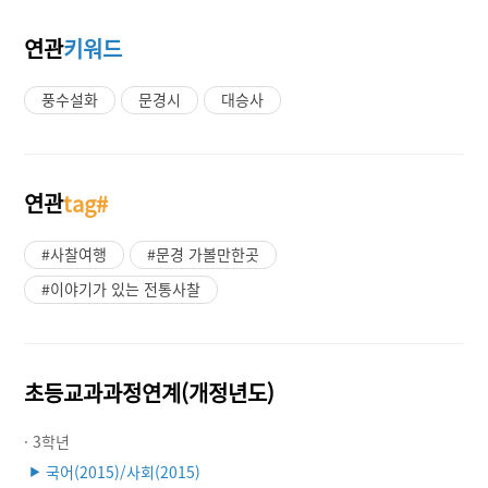
연관
키워드
풍수설화
문경시
대승사
연관
tag#
#사찰여행
#문경 가볼만한곳
#이야기가 있는 전통사찰
초등교과과정연계(개정년도)
· 3학년
국어(2015)/사회(2015)
▶