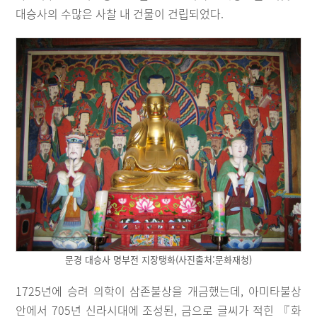
대승사의 수많은 사찰 내 건물이 건립되었다.
문경 대승사 명부전 지장탱화(사진출처:문화재청)
1725년에 승려 의학이 삼존불상을 개금했는데, 아미타불상
안에서 705년 신라시대에 조성된, 금으로 글씨가 적힌 『화