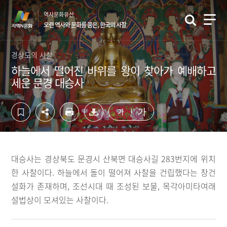
컨
하
역사문화유산
텐
단
오랜 역사와 문화를 품은, 한국의 사찰
츠
영
영
역
역
바
경상도의 사찰
바
로
하늘에서 떨어진 바위를 왕이 찾아가 예배하고
로
가
세운 문경 대승사
가
기
기
가
가
대승사는 경상북도 문경시 산북면 대승사길 283번지에 위치
한 사찰이다. 하늘에서 돌이 떨어져 사찰을 건립했다는 창건
설화가 존재하며, 조선시대 때 조성된 보물, 목각아미타여래
설법상이 모셔있는 사찰이다.