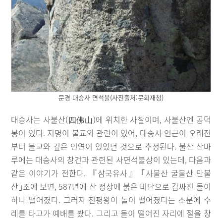
문경 대승사 면석불(사진출처:문화재청)
대승사는 사불산(四佛山)에 위치한 사찰이며, 사불산엔 공덕
봉이 있다. 지명이 불교와 관련이 있어, 대승사 인근이 오래전
부터 불교와 깊은 인연이 있었던 것으로 추정된다. 불산 산마
루에는 대승사의 창건과 관련된 사면석불상이 있는데, 다음과
같은 이야기가 전한다. 『삼국유사』 ｢사불산 굴불산 만불
산｣조에 보면, 587년에 산 정상에 붉은 비단으로 감싸진 돌이
하나 떨어졌다. 그러자 진평왕이 돌이 떨어졌다는 소문에 수
레를 타고가 예배를 봤다. 그리고 돌이 떨어진 자리에 절을 창