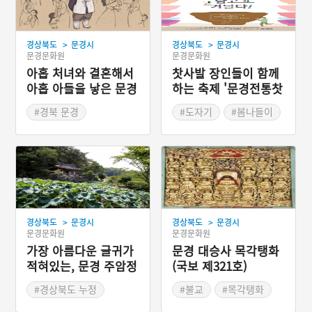
>
>
경상북도
문경시
경상북도
문경시
문경문화원
문경문화원
아홉 처녀와 결혼해서
찻사발 장인들이 함께
아홉 아들을 낳은 문경
하는 축제 '문경전통찻
구랑리
사발축제'
#경북 문경
#도자기
#봄나들이
#경상북도 지명유래
#경북 문경
#봄축제
#문경지명유래
#경상북도 축제
>
>
경상북도
문경시
경상북도
문경시
문경문화원
문경문화원
가장 아름다운 글귀가
문경 대승사 목각탱화
적혀있는, 문경 주암정
(국보 제321호)
#경상북도 누정
#불교
#목각탱화
#연꽃이 아름다운 곳
#국보