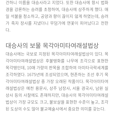
건하니 이름을 대승사라고 지었다. 또한 대승사에 항시 법화
경을 강론하는 승려를 초청하여, 대승사에 상주하게 했다. 매
일 석불을 청소하고, 공양과 향이 끊이지 않게 하였는데, 승려
가 죽자 장사를 지냈더니 무덤가에 연꽃이 피어났다고 전한
다.
대승사의 보물 목각아미타여래설법상
대승사에는 국보로 지정된 목각아미타여래설법상이 있다. 목
각아미타여래설법상은 후불탱화를 나무에 조각으로 표현한
목각탱인데, 10매 가량의 판목을 조합하여 아미타극락세계를
조각하였다. 1675년에 조성되었으며, 현존하는 조선 후기 목
각아미타여래설법상 중 가장 오래된 작품이다. 목각아미타여
래설법상은 예천 용문사, 상주 남장사, 서울 경국사, 남원 실
상사 등의 사찰에도 존재하지만, 대승사의 목각아미타여래설
법상이 가장 규모도 크고, 불보살을 표현한 수준이 높고, 조각
된 도상의 수도 많아 불교예술사에서 중요한 의미를 갖는다.