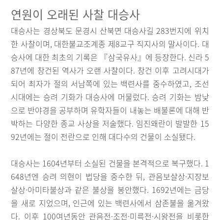
연원이 오래된 사찰 대승사
대승사는 경상북도 문경시 산북면 대승사길 283번지에 위치
한 사찰이며, 대한불교조계종 제8교구 직지사의 말사이다. 대
승사에 대한 최초의 기록은 『삼국유사』에 등장한다. 신라 5
87년에 창건된 역사가 오랜 사찰이다. 창건 이후 고려시대가
되어 최자가 절의 서남쪽에 있는 백련사를 중수하였고, 조선
시대에는 승려 기화가 대승사에 머물렀다. 승려 기화는 밤낮
으로 반야경을 공부하며 유학자들이 내놓는 배불론에 대해 반
박하는 다양한 종교 사상을 저술했다. 임진왜란이 발발한 15
92년에는 절이 전란으로 인해 대다수의 건물이 소실됐다.
대승사는 1604년부터 소실된 건물을 본격적으로 복구했다. 1
648년엔 승려 의현이 법당을 중수한 뒤, 관음보살상·지장보
살상·아미타불상과 같은 불상을 봉안했다. 1692년에는 금당
을 새로 지었으며, 인근에 있는 백련사에서 삼존불을 옮겨왔
다. 이후 100여년동안 관음전·조전·미륵전·시왕전을 비롯한