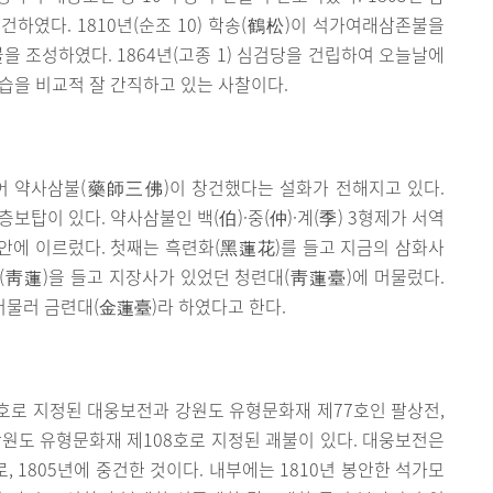
건하였다. 1810년(순조 10) 학송(鶴松)이 석가여래삼존불을
괘불을 조성하였다. 1864년(고종 1) 심검당을 건립하여 오늘날에
습을 비교적 잘 간직하고 있는 사찰이다.
어 약사삼불(藥師三佛)이 창건했다는 설화가 전해지고 있다.
탑이 있다. 약사삼불인 백(伯)·중(仲)·계(季) 3형제가 서역
안에 이르렀다. 첫째는 흑련화(黑蓮花)를 들고 지금의 삼화사
(靑蓮)을 들고 지장사가 있었던 청련대(靑蓮臺)에 머물렀다.
머물러 금련대(金蓮臺)라 하였다고 한다.
호로 지정된 대웅보전과 강원도 유형문화재 제77호인 팔상전,
 강원도 유형문화재 제108호로 지정된 괘불이 있다. 대웅보전은
, 1805년에 중건한 것이다. 내부에는 1810년 봉안한 석가모