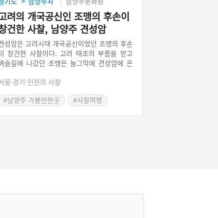
경기도
남양주시
남양주문화원
>
고려의 개국공신인 조맹의 후손이
창건한 사찰, 남양주 견성암
견성암은 고려시대 개국공신이었던 조맹의 후손
이 창건한 사찰이다. 고려 태조의 부름을 받고
벼슬길에 나갔던 조맹은 늘그막에 견성암에 은
거하면서 도를 닦았다. 이때 조맹이 약사여래를
서울·경기·인천의 사찰
친견하여 절 이름이 견성암이 되었다. 견성암 경
내에는 조맹이 마셨다는 우물인 독정이 있다. 이
#남양주 가볼만한곳
#사찰여행
우물로 인해 독쟁이절이라고도 부르기도 한다.
#이야기가 있는 전통사찰
독정리라는 마을 이름도 이 우물에서 비롯되었
다. 견성암에는 조맹이 직접 심었다는 영험한 소
나무가 있다.