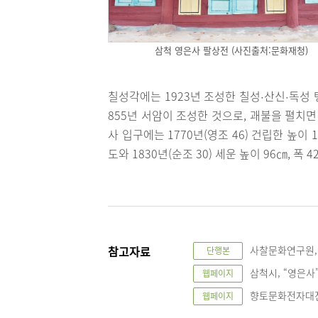
삼척 영은사 팔상전 (사진출처:문화재청)
칠성각에는 1923년 조성한 칠성
산신
독성 
·
·
855년 서암이 조성한 것으로, 괘불을 펼치
사 입구에는 1770년(영조 46) 건립한 높
도와 1830년(순조 30) 세운 높이 96㎝, 폭
참고자료
사찰문화연구원, 『
단행본
삼척시, “영은사”, 
웹페이지
향토문화전자대전, “
웹페이지