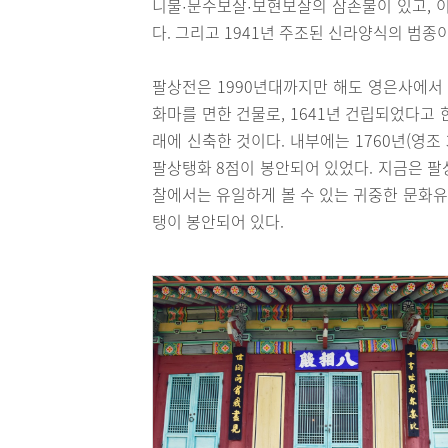
니불
문수보살
보현보살의 삼존불이 있고, 
·
·
다. 그리고 1941년 주조된 신라양식의 범종이
팔상전은 1990년대까지만 해도 영은사에서 
화마를 면한 건물로, 1641년 건립되었다고 
래에 신축한 것이다. 내부에는 1760년(영조 3
팔상탱화 8점이 봉안되어 있었다. 지금은 팔
찰에서는 유일하게 볼 수 있는 귀중한 문화
탱이 봉안되어 있다.