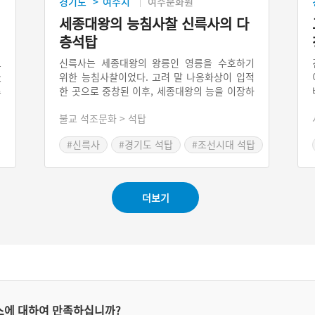
경기도
여주시
여주문화원
>
기
세종대왕의 능침사찰 신륵사의 다
층석탑
교
신륵사는 세종대왕의 왕릉인 영릉을 수호하기
天
위한 능침사찰이었다. 고려 말 나옹화상이 입적
한 곳으로 중창된 이후, 세종대왕의 능을 이장하
주
면서 신륵사를 능침(陵寢)사찰로 지정하여 왕릉
여
불교 석조문화 > 석탑
수호 역할을 부여했다. 다층석탑은 대리석을 재
.
료로 사용했으며, 고려 말 경천사지 십층석탑 양
주
#신륵사
#경기도 석탑
#조선시대 석탑
식을 계승해 수미단을 기단으로 삼고, 그 위로
도
공예적인 조형의 탑신석을 올린 구조를 취했다.
의
상층기단 면석에 조각된 용 문양은 조선 왕실과
의 관련이 높고, 성종 3년(1472)에 이루어진 신
더보기
륵사 중창을 염두에 둔다면 석탑 역시 함께 조성
되었을 것으로 추정된다.
스에 대하여 만족하십니까?