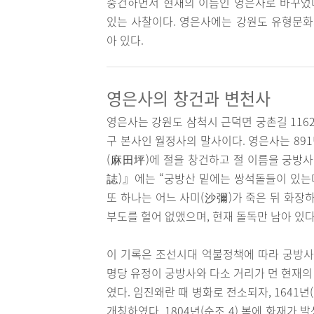
중건하면서 현재의 이름인 영은사로 바꾸었다
있는 사찰이다. 영은사에는 강원도 유형문화
아 있다.
영은사의 창건과 변천사
영은사는 강원도 삼척시 근덕면 궁촌길 116
구 본사인 월정사의 말사이다. 영은사는 891
(麻田坪)에 절을 창건하고 절 이름을 궁방사
誌)』에는 “궁방산 밑에는 쌍석돌들이 있는데
또 하나는 어느 사미(沙彌)가 죽은 뒤 화장
부도를 헐어 없앴으며, 현재 돌독만 남아 있다
이 기록은 조선시대 억불정책에 따라 궁방사가
명당 유정이 궁방사와 다소 거리가 먼 현재의
였다. 임진왜란 때 병화로 전소되자, 1641년
개칭하였다. 1804년(순조 4) 봄에 화재가 