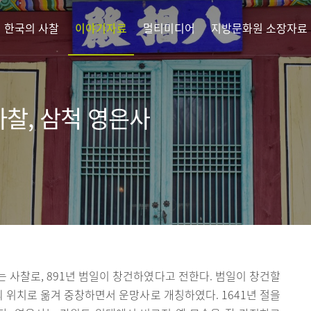
한국의 사찰
이야기자료
멀티미디어
지방문화원 소장자료
사찰, 삼척 영은사
 사찰로, 891년 범일이 창건하였다고 전한다. 범일이 창건할
의 위치로 옮겨 중창하면서 운망사로 개칭하였다. 1641년 절을