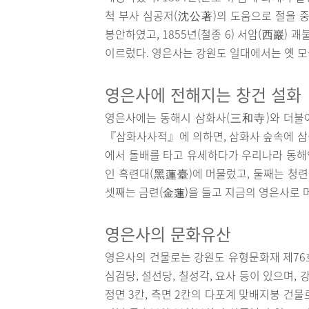
척 부사 심공저(沈公著)의 도움으로 절을 중
봉안하였고, 1855년(철종 6) 서암(西巖) 
이르렀다. 영은사는 강원도 일대에서는 옛 모
영은사에 전해지는 창건 설화
영은사에는 동해시 삼화사(三和寺)와 더불
『삼화사사적』에 의하면, 삼화사 숲속에 삼층보
에서 돌배를 타고 유세하다가 우리나라 동해
인 흑련대(黑蓮臺)에 머물렀고, 둘째는 청련
셋째는 금련(金蓮)을 들고 지금의 영은사로 
영은사의 문화유산
영은사의 건물로는 강원도 유형문화재 제76
심검당, 설선당, 칠성각, 요사 등이 있으며,
정면 3칸, 측면 2칸의 다포계 맞배지붕 건물로