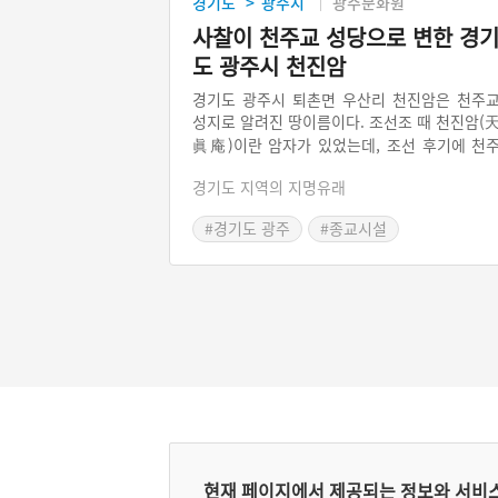
경기도
광주시
광주문화원
>
사찰이 천주교 성당으로 변한 경
도 광주시 천진암
경기도 광주시 퇴촌면 우산리 천진암은 천주
성지로 알려진 땅이름이다. 조선조 때 천진암(
眞庵)이란 암자가 있었는데, 조선 후기에 천
교도들이 박해를 피해 이 암자에 모여들었고, 
경기도 지역의 지명유래
기서 기도를 올리고 천주교 관련 공부를 했다
그중에는 정약용 형제들도 있다. 스님들이 천
#경기도 광주
#종교시설
교인을 숨겨 주었다가 희생되었다는 이야기
#경기도지명유래
전한다. 현재는 천주교의 성지가 되어 수만 명
사람들이 찾는 곳이 되었다.
현재 페이지에서 제공되는 정보와 서비