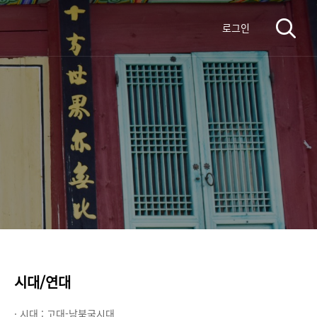
로그인
시대/연대
· 시대 :
고대-남북국시대