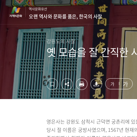
컨
하
역사문화유산
텐
단
오랜 역사와 문화를 품은, 한국의 사찰
츠
영
영
역
역
바
바
로
강원도의 사찰
로
가
옛 모습을 잘 간직한 
가
기
기
가
가
영은사는 강원도 삼척시 근덕면 궁촌리에 있는
당시 절 이름은 궁방사였으며, 1567년 현재