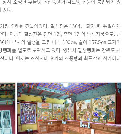
이 당시 조성한 후불탱화
신중탱화
감로탱화 등이 봉안되어 있
·
·
 있다.
가장 오래된 건물이었다. 팔상전은 1804년 화재 때 유일하게
한다. 지금의 팔상전은 정면 1칸, 측면 1칸의 맞배지붕으로, 근
6)에 부처의 일생을 그린 너비 100㎝, 길이 157.5㎝ 크기의
상탱화를 별도로 보관하고 있다. 영은사 팔상탱화는 강원도 사
유산이다. 현재는 조선시대 후기의 신중탱과 최근작인 석가여래