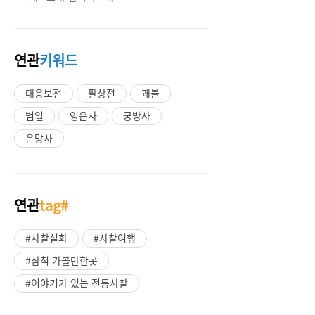
연관
키워드
대웅보전
팔상전
괘불
범일
영은사
궁방사
운망사
연관
tag#
#사찰설화
#사찰여행
#삼척 가볼만한곳
#이야기가 있는 전통사찰