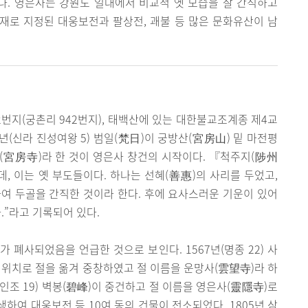
. 영은사는 강원도 일대에서 비교적 옛 모습을 잘 간직하고
재로 지정된 대웅보전과 팔상전, 괘불 등 많은 문화유산이 남
2번지(궁촌리 942번지), 태백산에 있는 대한불교조계종 제4교
년(신라 진성여왕 5) 범일(梵日)이 궁방산(宮房山) 밑 마전평
(宮房寺)라 한 것이 영은사 창건의 시작이다. 『척주지(陟州
, 이는 옛 부도들이다. 하나는 선혜(善惠)의 사리를 두었고,
하여 두골을 간직한 것이라 한다. 후에 요사스러운 기운이 있어
.”라고 기록되어 있다.
 폐사되었음을 언급한 것으로 보인다. 1567년(명종 22) 사
 위치로 절을 옮겨 중창하였고 절 이름을 운망사(雲望寺)라 하
(인조 19) 벽봉(碧峰)이 중건하고 절 이름을 영은사(靈隱寺)로
발생하여 대웅보전 등 10여 동의 건물이 전소되었다. 1805년 삼