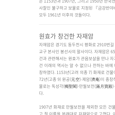
은 1153년과 1907년, 그리고 1950년 
사찰인 불구하고 보물로 지정된 『금강반
모두 1961년 이후의 것들이다.
원효가 창건한 자재암
자재암은 경기도 동두천시 평화로 2910번길 
교구 본사인 봉선사의 말사이다. 자재암은 65
건과 관련해서는 원효가 관음보살을 만나 자
건 이래의 역사는 알 수 없으나 전하는 바에 따
창하였다. 1153년(고려 의종 7) 화재로 건
72년(고종 9) 원공(元空)
제암(濟庵)이 중창
·
물로는 독성각(獨聖閣)·만월보전(滿月寶殿)·
다.
1907년 화재로 만월보전을 제외한 모든 건물
고 절 이름을 본래대로 자재암으로 고쳤다.