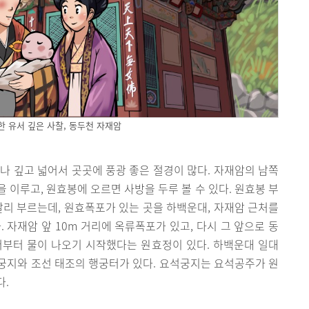
한 유서 깊은 사찰, 동두천 자재암
나 깊고 넓어서 곳곳에 풍광 좋은 절경이 많다. 자재암의 남쪽
 이루고, 원효봉에 오르면 사방을 두루 볼 수 있다. 원효봉 부
달리 부르는데, 원효폭포가 있는 곳을 하백운대, 자재암 근처를
 자재암 앞 10m 거리에 옥류폭포가 있고, 다시 그 앞으로 동
서부터 물이 나오기 시작했다는 원효정이 있다. 하백운대 일대
궁지와 조선 태조의 행궁터가 있다. 요석궁지는 요석공주가 원
다.