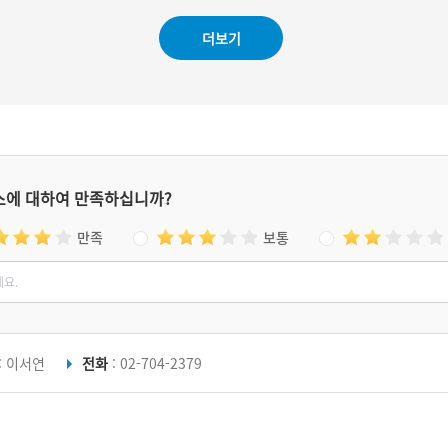
럴 때마다 비를 내려 주었다. 이무기 덕분에 가
뭄에 내린 비로 마을 주민들은 가뭄 걱정 없이
더보기
농사를 지을 수 있었다.
스에 대하여 만족하십니까?
만족
보통
: 이서연
전화
: 02-704-2379