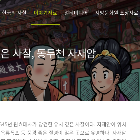
한국의 사찰
이야기자료
멀티미디어
지방문화원 소장자료
은 사찰, 동두천 자재암
45년 원효대사가 창건한 유서 깊은 사찰이다. 자재암이 위치
옥류폭포 등 풍광 좋은 절경이 많은 곳으로 유명하다. 자재암