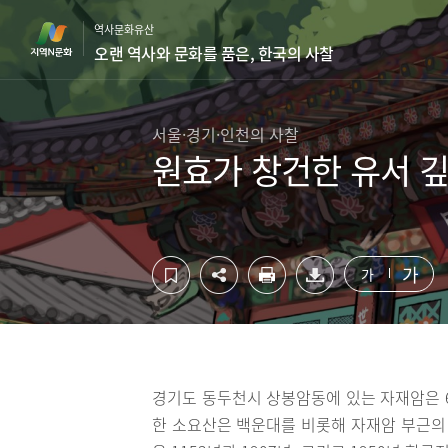
컨
하
역사문화유산
텐
단
오랜 역사와 문화를 품은, 한국의 사찰
츠
영
영
역
역
바
바
로
서울·경기·인천의 사찰
로
가
원효가 창건한 유서 깊
가
기
기
가
가
경기도 동두천시 상봉암동에 있는 자재암은 6
한 소요산은 백운대를 비롯해 자재암 부근의 