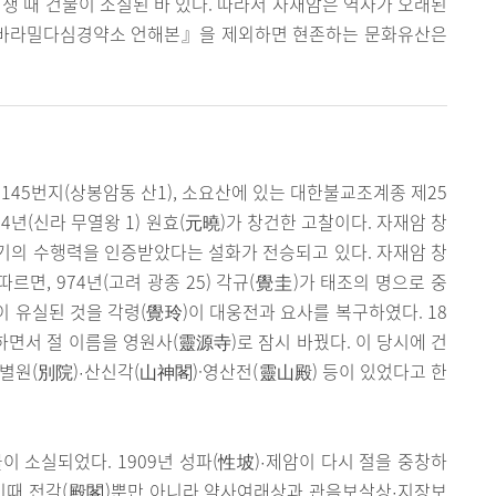
한국전쟁 때 건물이 소실된 바 있다. 따라서 자재암은 역사가 오래된
야바라밀다심경약소 언해본』을 제외하면 현존하는 문화유산은
145번지(상봉암동 산1), 소요산에 있는 대한불교조계종 제25
4년(신라 무열왕 1) 원효(元曉)가 창건한 고찰이다. 자재암 창
기의 수행력을 인증받았다는 설화가 전승되고 있다. 자재암 창
르면, 974년(고려 광종 25) 각규(覺圭)가 태조의 명으로 중
물이 유실된 것을 각령(覺玲)이 대웅전과 요사를 복구하였다. 18
하면서 절 이름을 영원사(靈源寺)로 잠시 바꿨다. 이 당시에 건
별원(別院)
산신각(山神閣)·영산전(靈山殿) 등이 있었다고 한
·
이 소실되었다. 1909년 성파(性坡)
제암이 다시 절을 중창하
·
 이때 전각(殿閣)뿐만 아니라 약사여래상과 관음보살상
지장보
·