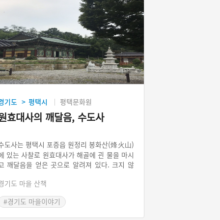
경기도
평택시
평택문화원
>
원효대사의 깨달음, 수도사
수도사는 평택시 포증읍 원정리 봉화산(烽火山)
에 있는 사찰로 원효대사가 해골에 괸 물을 마시
고 깨달음을 얻은 곳으로 알려져 있다. 크지 않
은 규모이지만 고즈넉한 분위기를 지니고 있으
경기도 마을 산책
며, 원효대사 관련 전시관이 있다. 이외에도 108
배, 묵언산책, 참선 등의 프로그램도 진행하고
#경기도 마을이야기
있으며, 사찰음식체험, 템플스테이 프로그램도
#삼국시대 마을이야기
참여할 수 있다.