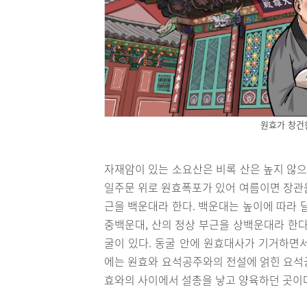
원효가 창건
자재암이 있는 소요산은 비록 산은 높지 않으
일주문 위로 원효폭포가 있어 여름이면 장관을
근을 백운대라 한다. 백운대는 높이에 따라 
중백운대, 산의 정상 부근을 상백운대라 한다.
굴이 있다. 동굴 안에 원효대사가 기거하면
에는 원효와 요석공주와의 전설에 얽힌 요석
효와의 사이에서 설총을 낳고 양육하던 곳이