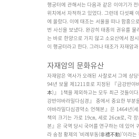
행궁터에 관해서는 다음과 같은 이야기가 전해
위치에서 자적하고 있었다. 그런데 다섯째 아
에 올랐다. 이에 태조는 서울을 떠나 함흥으
번 사신을 보냈다. 완강히 태종의 권유를 물
는 바로 한양으로 가지 않고 소요산에서 잠시
이 행궁터라고 한다. 그러나 태조가 자재암과
자재암의 문화유산
자재암은 역사가 오래된 사찰로서 그에 상당한
94년 보물 제1211호로 지정된 『금
本)』 1책을 제외하고는 모두 최근 것들이
강반야바라밀다심경』 중에서 중요한 부분을
야바라밀다심경약소 언해본』은 1464년(세조
책의 크기는 가로 19㎝, 세로 26㎝로, 각
본』은 국역 당시 국어를 연구하는 데 있어 
라 숭정 황제의 ‘비례부동(非禮不動)’이라는