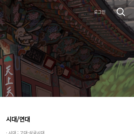
로그인
시대/연대
· 시대 :
고대-삼국시대