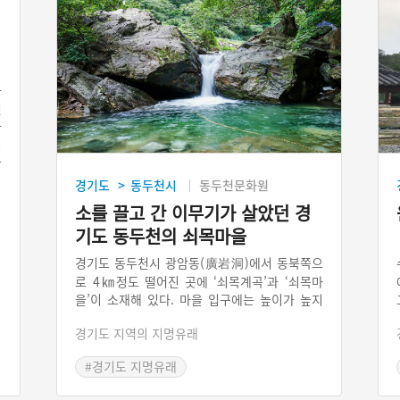
과
신
사
이
굿
경기도
동두천시
동두천문화원
>
소를 끌고 간 이무기가 살았던 경
기도 동두천의 쇠목마을
경기도 동두천시 광암동(廣岩洞)에서 동북쪽으
로 4㎞정도 떨어진 곳에 ‘쇠목계곡’과 ‘쇠목마
을’이 소재해 있다. 마을 입구에는 높이가 높지
않은 폭포가 한 곳 있는데, 그곳에는 이무기가
경기도 지역의 지명유래
살고 있었다. 마을 사람들은 논의를 통해 이무기
를 이용해서 농사를 짓자고 하였다. 가뭄이 들
#경기도 지명유래
때마다, 폭포 아래 물웅덩이에서 물을 퍼내고 징
을 쳐 시끄럽게 하였다. 이무기가 화가 나서 그