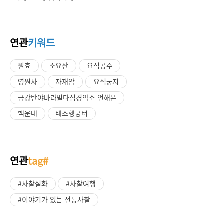
연관
키워드
원효
소요산
요석공주
영원사
자재암
요석궁지
금강반야바라밀다심경약소 언해본
백운대
태조행궁터
연관
tag#
#사찰설화
#사찰여행
#이야기가 있는 전통사찰