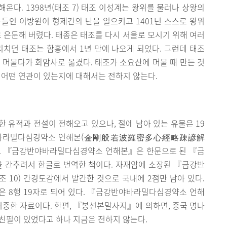
온다. 1398년(태조 7) 태조 이성계는 왕위를 물러나 상왕의
들인 이방원이 형제간의 난을 일으키고 1401년 스스로 왕위
로 은둔해 버렸다. 태종은 태조를 다시 서울로 모시기 위해 여러
리치던 태조는 함흥에서 1년 만에 나오게 되었다. 그런데 태조
 머물다가 회암사로 옮겼다. 태조가 소요산에 머물 때 만든 것
 어떤 연관이 있는지에 대해서는 전하지 않는다.
 유적과 전설이 전해오고 있으나, 절에 남아 있는 유물은 19
강반야바라밀다심경약소 언해본(金剛般若波羅密多心經略疎諺解
다. 『금강반야바라밀다심경약소 언해본』은 한문으로 된 『금
 간추려서 한글로 번역한 책이다. 자재암에 소장된 『금강반
 10) 간경도감에서 발간한 것으로 국내에 2점만 남아 있다.
 장은 8행 19자로 되어 있다. 『금강반야바라밀다심경약소 언해
귀중한 자료이다. 한편, 『봉선본말사지』에 의하면, 중국 명나
 친필이 있었다고 하나 지금은 전하지 않는다.