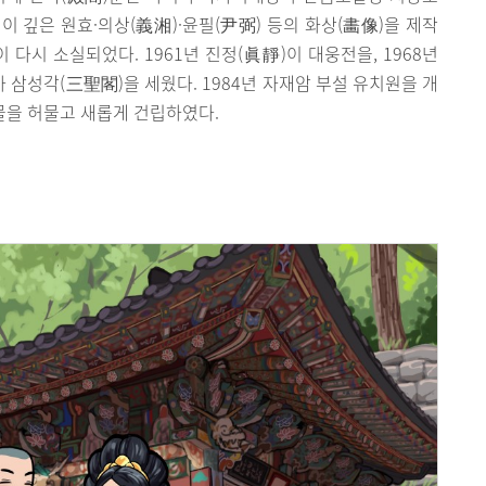
이 깊은 원효·의상(義湘)·윤필(尹弼) 등의 화상(畵像)을 제작
 다시 소실되었다. 1961년 진정(眞靜)이 대웅전을, 1968년
가 삼성각(三聖閣)을 세웠다. 1984년 자재암 부설 유치원을 개
건물을 허물고 새롭게 건립하였다.