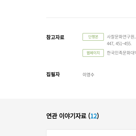
참고자료
사찰문화연구원, 
단행본
447, 451~455.
한국민족문화대백과,
웹페이지
집필자
이영수
연관 이야기자료 (
12
)