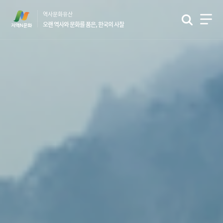
본
역사문화유산
문
오랜 역사와 문화를 품은, 한국의 사찰
바
로
가
기