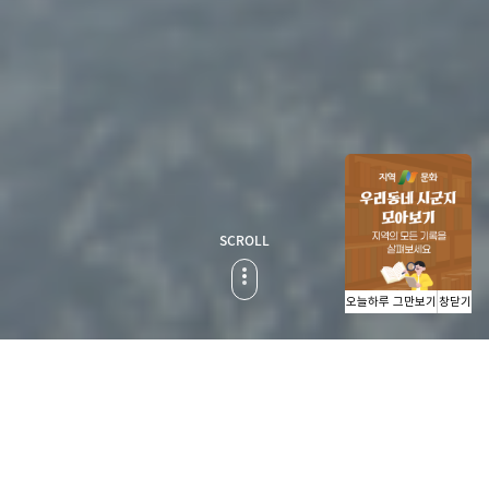
SCROLL
오늘하루 그만보기
창닫기
신
「 신성한 공간,
사찰 」