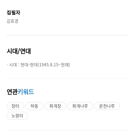
집필자
김효경
시대/연대
· 시대 :
현대-현대(1945.8.15~현재)
연관
키워드
장터
하동
화개장
화개나루
운천나루
노량리