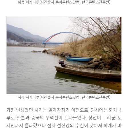
하동 화개나루(사진출처:문화콘텐츠닷컴, 한국콘텐츠진흥원)
하동 화개나루(사진출처:문화콘텐츠닷컴, 한국콘텐츠진흥원)
가장 번성했던 시기는 일제강점기 이전으로, 당시에는 화개나
루로 일본과 중국의 무역선이 드나들었다. 상선이 구례군 토
지면까지 올라갔으나 점차 섬진강의 수심이 낮아져 화개가 마