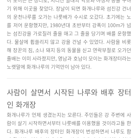
이 모이는 큰 장터로, 지리산 일대의 약초와 야생차 등을 구하
기 위해 이곳을 찾았다. 장날이 되면 화개나루와 섬진강 건너
의 운천나루를 오가는 나룻배가 수시로 오갔다. 초기에는 노
를 저어 운항했지만, 1980년대 초반부터 강폭이 100m가 넘
는 섬진강을 가로질러 줄을 매고 그 줄을 당기며 배를 운항했
다. 물살에 휩쓸리지 않고 강을 건널 수 있었다. 사람을 비롯
해 장꾼의 짐, 소나 돼지 등의 동물을 싣고 연락부절로 오가던
줄배는 이미 사라졌지만, 영남과 호남이 모이는 화개장터라는
노랫말에 화개나루의 기억만이 남아 있다.
사람이 살면서 시작된 나루와 배후 장터
인 화개장
화개나루가 언제 생겼는지는 모른다. 주민들은 강 주변에 사
람이 살기 시작하면서부터 나룻배를 이용했을 것이라고들 한
다. 화개나루 배후의 장터인 화개장이 번성하면서 나루도 함