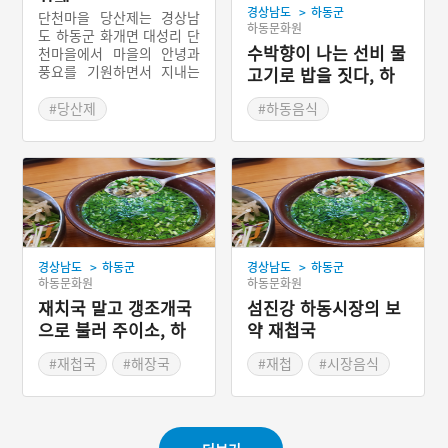
산제
>
경상남도
하동군
단천마을 당산제는 경상남
하동문화원
도 하동군 화개면 대성리 단
수박향이 나는 선비 물
천마을에서 마을의 안녕과
풍요를 기원하면서 지내는
고기로 밥을 짓다, 하
마을 제사를 말한다. 신당은
동 은어밥
따로 없고 수령이 200년 이
#당산제
#하동음식
상 된 마을의 굴참나무를 당
#경상남도 마을이야기
#경상남도 별미
산나무로 여긴다. 단천마을
의 당산제에는 단천마을의
마을 신이 신성하다고 믿는
외지로 출타한 사람들도 많
이 참여한다. 당산제의 모든
절차가 끝나면 마을 사람들
이 함께 모여 젯상의 음식을
>
>
경상남도
하동군
경상남도
하동군
나누어 먹는다.
하동문화원
하동문화원
재치국 말고 갱조개국
섬진강 하동시장의 보
으로 불러 주이소, 하
약 재첩국
동 재첩국
#재첩국
#해장국
#재첩
#시장음식
#하동음식
#하동
#섬진강
#경상남도 별미
#하동음식