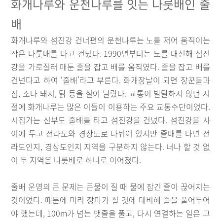
화개나루와 운천나루를 잇는 나룻배인 줄
배
화개나루와 섬진강 건너편의 운천나루는 노를 저어 움직이는
작은 나룻배를 타고 건넜다. 1990년부터는 노를 대신해 섬진
강을 가로질러 매둔 줄을 잡고 배를 움직였다. 줄을 잡고 배를
건넌다고 하여 ‘줄배’라고 부른다. 화개장날이 되면 장꾼들과
짐, 소나 돼지, 닭 등을 실어 날랐다. 교통이 발달하지 않던 시
절에 화개나루는 많은 이들이 이용하는 주요 교통수단이었다.
시집가는 신부도 줄배를 타고 섬진강을 건넜다. 섬진강을 사
이에 두고 전라도와 경상도로 나뉘어 있지만 줄배를 타면 전
라도인지, 경상도인지 지역을 구분하지 않는다. 너나 할 것 없
이 두 지역은 나룻배로 하나로 이어졌다.
줄배 운영의 큰 문제는 큰물이 질 때 물에 잠긴 줄이 끊어지는
것이었다. 때문에 미리 장마가 질 것에 대비해 줄을 풀어두어
야 했는데, 100m가 넘는 뱃줄을 풀고, 다시 연결하는 일은 고