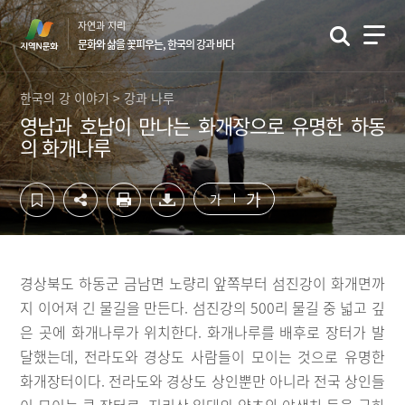
컨
하
자연과 지리
텐
단
문화와 삶을 꽃피우는, 한국의 강과 바다
츠
영
영
역
역
바
한국의 강 이야기 > 강과 나루
바
로
영남과 호남이 만나는 화개장으로 유명한 하동
로
가
의 화개나루
가
기
기
가
가
경상북도 하동군 금남면 노량리 앞쪽부터 섬진강이 화개면까
지 이어져 긴 물길을 만든다. 섬진강의 500리 물길 중 넓고 깊
은 곳에 화개나루가 위치한다. 화개나루를 배후로 장터가 발
달했는데, 전라도와 경상도 사람들이 모이는 것으로 유명한
화개장터이다. 전라도와 경상도 상인뿐만 아니라 전국 상인들