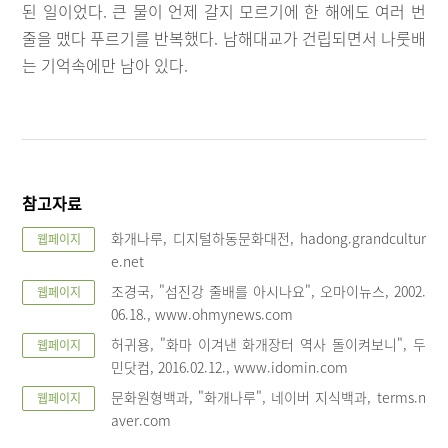
된 일이었다. 큰 물이 언제 갈지 모르기에 한 해에도 여러 번
줄을 맸다 푸르기를 반복했다. 남해대교가 건립되면서 나룻배
는 기억속에만 남아 있다.
참고자료
화개나루, 디지털하동문화대전, hadong.grandcultur
웹페이지
e.net
조경국, "섬진강 줄배를 아시나요", 오마이뉴스, 2002.
웹페이지
06.18., www.ohmynews.com
허귀용, "화마 이겨낸 화개장터 역사 돌이켜보니", 두
웹페이지
민닷컴, 2016.02.12., www.idomin.com
문화원형백과, "화개나루", 네이버 지식백과, terms.n
웹페이지
aver.com