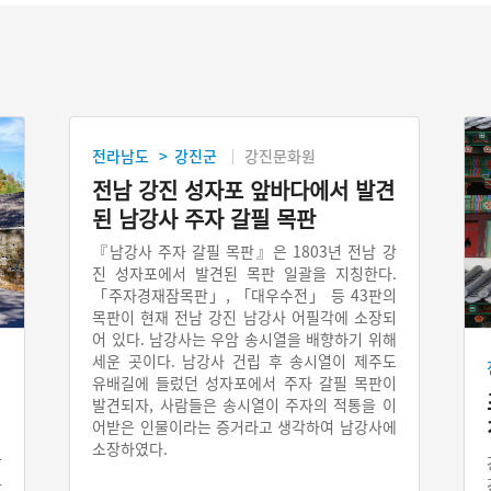
전라남도
강진군
강진문화원
>
전남 강진 성자포 앞바다에서 발견
된 남강사 주자 갈필 목판
『남강사 주자 갈필 목판』은 1803년 전남 강
진 성자포에서 발견된 목판 일괄을 지칭한다.
「주자경재잠목판」, 「대우수전」 등 43판의
목판이 현재 전남 강진 남강사 어필각에 소장되
어 있다. 남강사는 우암 송시열을 배향하기 위해
세운 곳이다. 남강사 건립 후 송시열이 제주도
유배길에 들렀던 성자포에서 주자 갈필 목판이
발견되자, 사람들은 송시열이 주자의 적통을 이
어받은 인물이라는 증거라고 생각하여 남강사에
소장하였다.
갈
사