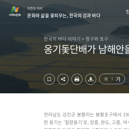
컨
하
자연과 지리
텐
단
문화와 삶을 꽃피우는, 한국의 강과 바다
츠
영
영
역
역
바
바
로
한국의 바다 이야기 > 항구와 포구
로
가
옹기돛단배가 남해안을
가
기
기
가
가
전라남도 강진군 봉황리는 봉황포구에서 198
한 옹기는 ‘칠량옹기’로, 장흥, 완도, 고흥, 