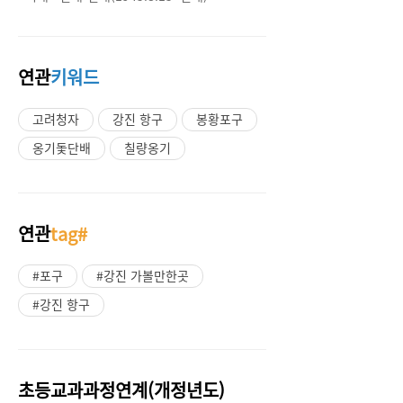
연관
키워드
고려청자
강진 항구
봉황포구
옹기돛단배
칠량옹기
연관
tag#
#포구
#강진 가볼만한곳
#강진 항구
초등교과과정연계(개정년도)