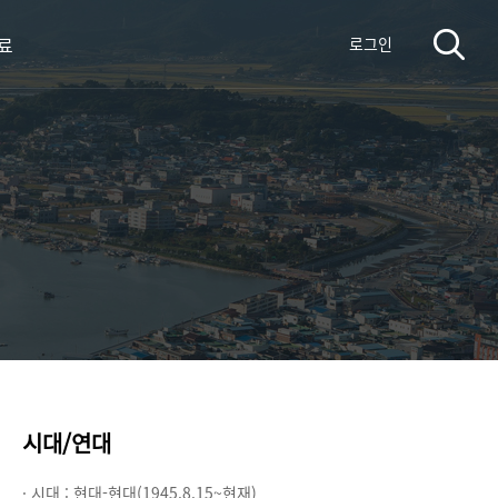
료
로그인
시대/연대
· 시대 :
현대-현대(1945.8.15~현재)