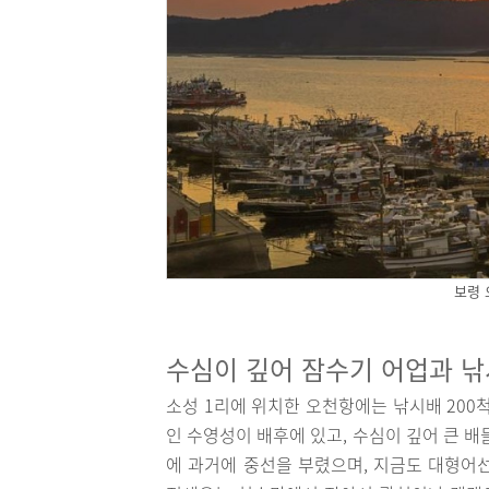
보령 
수심이 깊어 잠수기 어업과 
소성 1리에 위치한 오천항에는 낚시배 200척
인 수영성이 배후에 있고, 수심이 깊어 큰 
에 과거에 중선을 부렸으며, 지금도 대형어