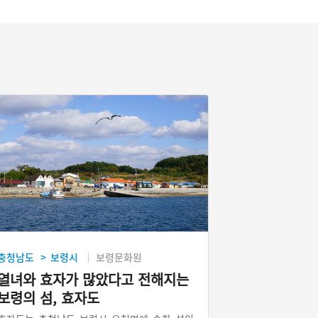
충청남도
보령시
보령문화원
>
열녀와 효자가 많았다고 전해지는
보령의 섬, 효자도