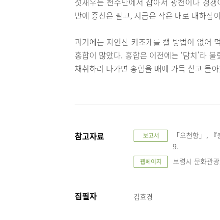
젓새우는 천수만에서 잡아서 광천이나 갱갱이장
반에 중선은 팔고, 지금은 작은 배로 대하잡이
과거에는 자연산 키조개를 캘 방법이 없어 먹
홍합이 많았다. 홍합은 이전에는 ‘담치’라 불
채취하러 나가면 홍합을 배에 가득 싣고 돌아
참고자료
「오천항」, 『충
보고서
9.
보령시 문화관광, "
웹페이지
집필자
김효경