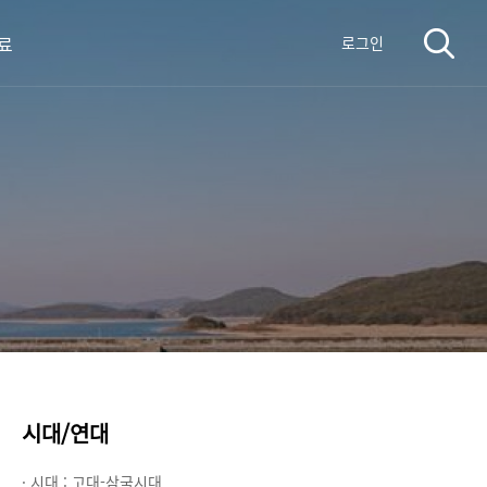
료
로그인
시대/연대
· 시대 :
고대-삼국시대