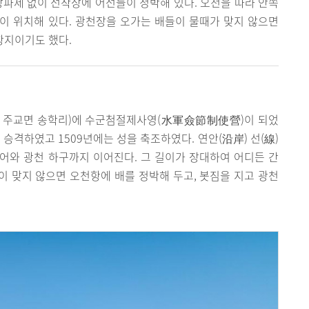
방파제 없이 선착장에 어선들이 정박해 있다. 오천을 따라 안쪽
이 위치해 있다. 광천장을 오가는 배들이 물때가 맞지 않으면
항지이기도 했다.
, 현 주교면 송학리)에 수군첨절제사영(水軍僉節制使營)이 되었
 승격하였고 1509년에는 성을 축조하였다. 연안(沿岸) 선(線)
어와 광천 하구까지 이어진다. 그 길이가 장대하여 어디든 간
길이 맞지 않으면 오천항에 배를 정박해 두고, 봇짐을 지고 광천