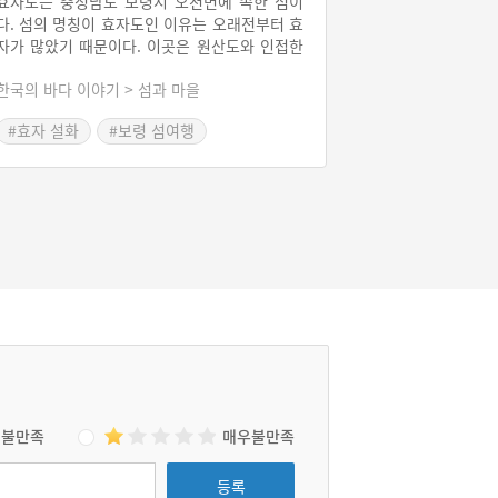
효자도는 충청남도 보령시 오천면에 속한 섬이
다. 섬의 명칭이 효자도인 이유는 오래전부터 효
자가 많았기 때문이다. 이곳은 원산도와 인접한
곳이며 주민들 대부분은 반농업·반어업 생활을
한국의 바다 이야기 > 섬과 마을
하고 있다. 쌀을 비롯해 마늘 등의 밭작물이 생
산되고 있으며, 주변 어장에서는 멸치, 주꾸미
#효자 설화
#보령 섬여행
등이 잡힌다. 대천항에서 여객선을 타고 한 시간
#보령 가볼만한곳
#열녀 설화
정도 가면 만날 수 있는 효자도는 이곳을 오가는
선박들의 중요한 길잡이 역할을 하였다. 비교적
대천항에서 가까운 곳에 있고 몽돌해수욕장과
낚시하기에 좋은 장소로 알려지면서 많은 사람
들이 찾아오고 있다.
불만족
매우불만족
등록