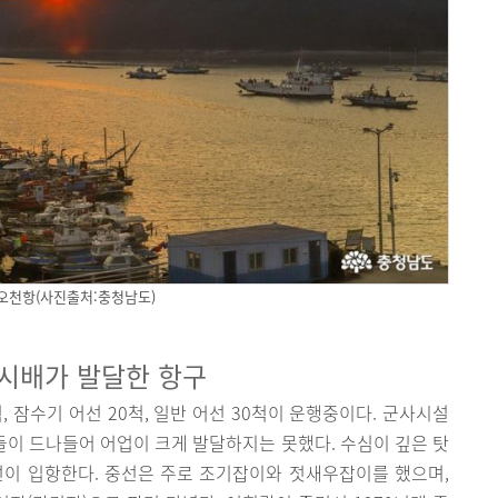
오천항(사진출처:충청남도)
낚시배가 발달한 항구
, 잠수기 어선 20척, 일반 어선 30척이 운행중이다. 군사시설
배들이 드나들어 어업이 크게 발달하지는 못했다. 수심이 깊은 탓
선이 입항한다. 중선은 주로 조기잡이와 젓새우잡이를 했으며,