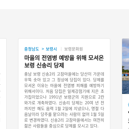
충청남도
보령시
보령문화원
>
마을의 전염병 예방을 위해 모셔온
보령 신송리 당제
가
충남 보령 신송2리 고잠마을에는 당산이 가운데
기
우뚝 솟아 있고 그 정상에 당집이 있다. 당제를
살
모셔온 이유는 마을에 전염병 피해를 예방하기
가
위해서이다. 처음 당집은 일제강점기에 지은 초
는
가집이었으나 1991년 보령군의 지원으로 2칸
키
와가로 개축하였다. 신송리 당제는 20여 년 전
비
까지만 해도 음력 1월 2일에 지냈으나, 명절 다
식
음날이라 당주를 맡으려는 사람이 없어 1월 5일
서
로 변경하였다. 신송2리 고잠마을에서는 여전히
젊은 사람들을 중심으로 당제를 모시고 있다.