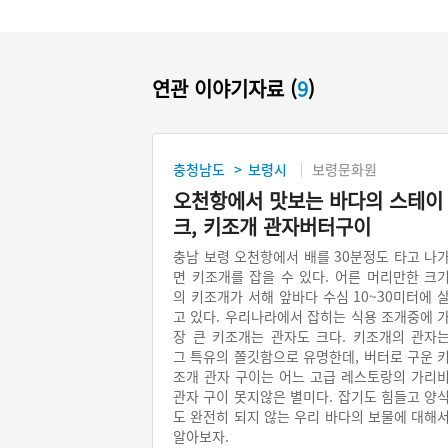
연관 이야기자료 (
9
)
충청남도
보령시
보령문화원
>
오천항에서 맛보는 바다의 스테이
크, 키조개 관자버터구이
충남 보령 오천항에서 배를 30분정도 타고 나
면 키조개를 잡을 수 있다. 어른 머리만한 크
의 키조개가 서해 앞바다 수심 10~30미터에 
고 있다. 우리나라에서 잡히는 식용 조개중에 
장 큰 키조개는 관자도 크다. 키조개의 관자
그 특유의 쫄깃함으로 유명한데, 버터로 구운 
조개 관자 구이는 어느 고급 레스토랑의 가리
관자 구이 못지않은 별미다. 잡기도 힘들고 양
도 완전히 되지 않는 우리 바다의 보물에 대해
알아보자.