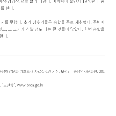
(강경장)으로 팔러 다녔다. 어획량이 줄면서 1970년대 중
를 한다.
지를 못했다. 초기 잠수기들은 홍합을 주로 채취했다. 주변에
렀고, 그 크기가 신발 정도 되는 큰 것들이 많았다. 한번 홍합을
왔다.
남해양문화 기초조사 자료집-1권 서산, 보령』, 충남역사문화원, 201
오천항", www.brcn.go.kr