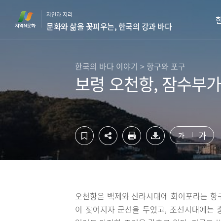
컨
하
자연과 지리
텐
단
문화와 삶을 꽃피우는, 한국의 강과 바다
츠
영
영
역
역
바
바
로
한국의 바다 이야기 > 항구와 포구
로
가
보령 오천항, 잠수부가
가
기
기
가
가
오천항은 백제와 신라시대에 회이포라는 항구
이 잦어지자 군선을 두었고, 조선시대에는 