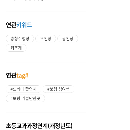
연관
키워드
충청수영성
오천항
광천장
키조개
연관
tag#
#드라마 촬영지
#보령 섬여행
#보령 가볼만한곳
초등교과과정연계(개정년도)