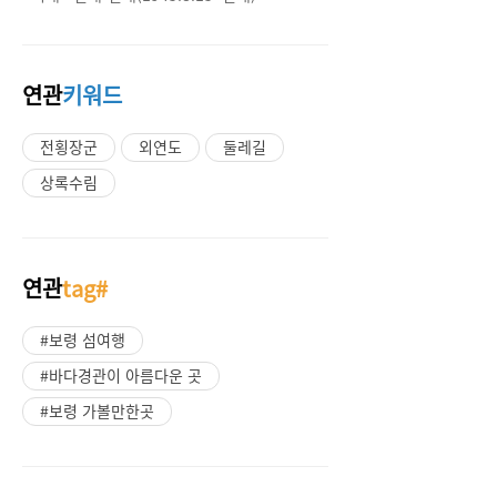
연관
키워드
전횡장군
외연도
둘레길
상록수림
연관
tag#
#보령 섬여행
#바다경관이 아름다운 곳
#보령 가볼만한곳