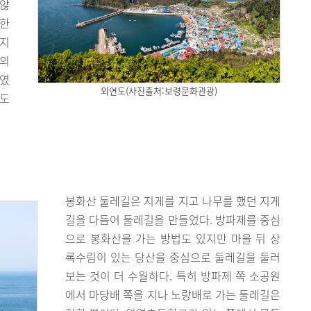
 않
설한
까지
도의
의였
외연도(사진출처:보령문화관광)
남도
봉화산 둘레길은 지게를 지고 나무를 했던 지게
길을 다듬어 둘레길을 만들었다. 방파제를 중심
으로 봉화산을 가는 방법도 있지만 마을 뒤 상
록수림이 있는 당산을 중심으로 둘레길을 둘러
보는 것이 더 수월하다. 특히 방파제 쪽 소공원
에서 마당배 쪽을 지나 노랑배로 가는 둘레길은