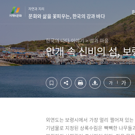
컨
하
자연과 지리
텐
단
문화와 삶을 꽃피우는, 한국의 강과 바다
츠
영
영
역
역
바
바
로
한국의 바다 이야기 > 섬과 마을
로
가
안개 속 신비의 섬, 
가
기
기
가
가
외연도는 보령시에서 가장 멀리 쩔어져 있는 
기념물로 지정된 상록수림은 빽빽한 나무들과