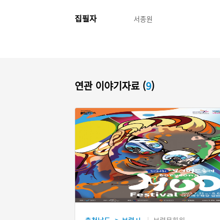
집필자
서종원
연관 이야기자료 (
9
)
충청남도
보령시
보령문화원
>