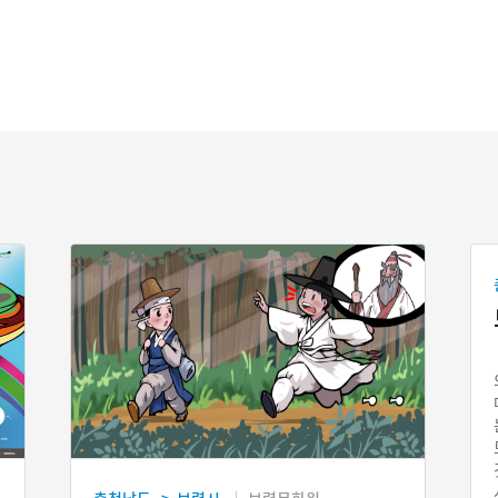
충청남도
보령시
보령문화원
>