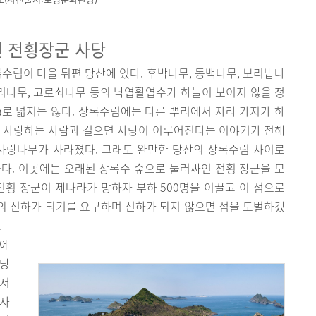
 전횡장군 사당
수림이 마을 뒤편 당산에 있다. 후박나무, 동백나무, 보리밥나
수리나무, 고로쇠나무 등의 낙엽활엽수가 하늘이 보이지 않을 정
ha로 넓지는 않다. 상록수림에는 다른 뿌리에서 자라 가지가 하
, 사랑하는 사람과 걸으면 사랑이 이루어진다는 이야기가 전해
 사랑나무가 사라졌다. 그래도 완만한 당산의 상록수림 사이로
다. 이곳에는 오래된 상록수 숲으로 둘러싸인 전횡 장군을 모
전횡 장군이 제나라가 망하자 부하 500명을 이끌고 이 섬으로
의 신하가 되기를 요구하며 신하가 되지 않으면 섬을 토벌하겠
.
녁에
사당
앞서
 사