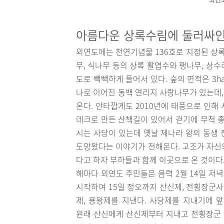
아름다운 상록수림에 둘러싸인
외연도에는 천연기념물 136호로 지정된 상록
무, 식나무 등의 상록 활엽수와 팽나무, 상
도로 빽빽하게 들어서 있다. 숲의 면적은 3
나로 이어진 동백 연리지 사랑나무가 있는데
온다. 안타깝게도 2010년에 태풍으로 인해
데크로 만든 산책길이 있어서 걷기에 무척 좋
시는 사당이 있는데 옛날 제나라 왕의 동생 
도망왔다는 이야기가 전해온다. 고조가 자신
다고 하자 부하들과 함께 이곳으로 온 것이다
해마다 외연도 주민들은 음력 2월 14일 저
시작하여 15일 정오까지 산신제, 전횡장군
제, 용왕제를 지낸다. 사당제를 지내기에 
원래 산신에게 산신제부터 지내고 전횡장군