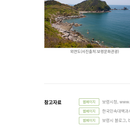
외연도(사진출처:보령문화관광)
참고자료
보령시청, www.b
웹페이지
한국민속대백과사전, 
웹페이지
보령시 블로그, blo
웹페이지