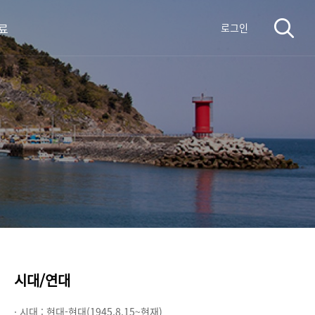
료
로그인
시대/연대
· 시대 :
현대-현대(1945.8.15~현재)