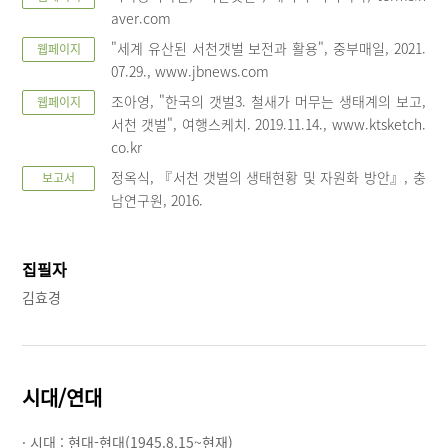
aver.com
"세계 유산된 서천갯벌 보전과 활용", 중부매일, 2021.
웹페이지
07.29., www.jbnews.com
조아영, "한국의 갯벌3. 철새가 머무는 생태계의 보고,
웹페이지
서천 갯벌", 여행스케치. 2019.11.14., www.ktsketch.
co.kr
정옥식, 『서천 갯벌의 생태현황 및 자원화 방안』, 충
보고서
남연구원, 2016.
집필자
김효경
시대/연대
· 시대 :
현대-현대(1945.8.15~현재)