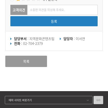
고객의견
등록
담당부서
: 지역문화콘텐츠팀
담당자
: 이서연
전화
: 02-704-2379
목록
GO
테마 사이트 바로가기