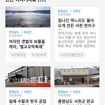
>
충청남도
서천군
서천문화원
집나간 며느리도 돌아
오게 만든 서천 전어구
이
>
전라남도
보성군
전어구이는 현재 전국 어디
보성문화원
서나 맛볼 수 있는 생선구이
여자만 갯벌의 보물을
음식이지만, 성질이 급하여
바로 죽는 까닭에 예전에는
캐자, ‘벌교꼬막축제’
산지를 제외한 다른 지역에
서는 소금에 절인 전어가 유
#가을여행
#가을축제
#서천가볼만한곳
통되었다. 서천 전어구이는
#꼬막
#충청남도 별미
충청남도 서해안 바다에서
#보성 가볼만한곳
잡은 싱싱한 전어를 바로 손
질하여 석쇠에 얹고 소금을
#전라남도 축제
뿌려가며 구운 충청남도 서
천군의 향토음식이다. 예로
부터 충청남도 서천군 서면
홍원항은 서해안 전어의 산
>
>
충청남도
서천군
충청남도
서천군
지로서, 경상남도 사천시,
서천문화원
서천문화원
전라남도 광양시와 더불어
일제 수탈과 한국 공업
우리나라 전어 잡이의 대표
충청남도 서천군 판교
적인 중심지이다.