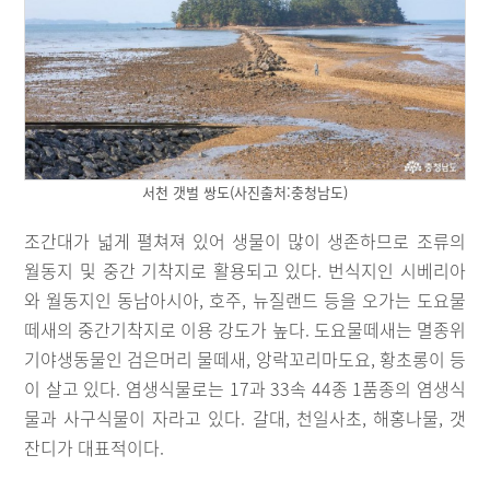
서천 갯벌 쌍도(사진출처:충청남도)
조간대가 넓게 펼쳐져 있어 생물이 많이 생존하므로 조류의
월동지 및 중간 기착지로 활용되고 있다. 번식지인 시베리아
와 월동지인 동남아시아, 호주, 뉴질랜드 등을 오가는 도요물
떼새의 중간기착지로 이용 강도가 높다. 도요물떼새는 멸종위
기야생동물인 검은머리 물떼새, 앙락꼬리마도요, 황초롱이 등
이 살고 있다. 염생식물로는 17과 33속 44종 1품종의 염생식
물과 사구식물이 자라고 있다. 갈대, 천일사초, 해홍나물, 갯
잔디가 대표적이다.