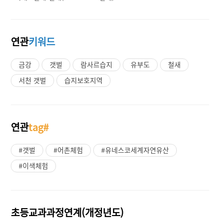
연관
키워드
금강
갯벌
람사르습지
유부도
철새
서천 갯벌
습지보호지역
연관
tag#
#갯벌
#어촌체험
#유네스코세계자연유산
#이색체험
초등교과과정연계(개정년도)