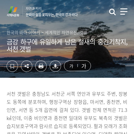
컨
하
자연과 지리
텐
단
문화와 삶을 꽃피우는, 한국의 강과 바다
츠
영
영
역
역
바
한국의 바다 이야기 > 세계적인 자연유산, 갯벌
바
로
금강 하구에 유일하게 남은 철새의 중간기착지,
로
가
서천 갯벌
가
기
기
가
가
서천 갯벌은 충청남도 서천군 서쪽 연안과 유부도 주변, 장봉
도 동쪽에 분포하며, 행정구역상 장항읍, 마서면, 종천면, 비
인면, 서면 등 5개 읍면에 걸쳐 있다. 갯벌 전체 면적은 71.3
㎢인데, 이중 비인면과 종천면 일대와 유부도 북측의 갯벌은
습지보호구역과 람사르 습지로 등록되었다. 펄과 모래가 조화