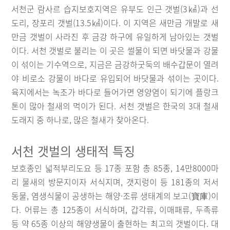
서천군 람사르 습지보호지역은 유부도 인근 갯벌(3㎢)과 선
도리, 장포리 갯벌(13.5㎢)이다. 이 지역은 새만금 개발로 새
만금 갯벌이 사라진 후 금강 하구에 유일하게 남아있는 갯벌
이다. 서천 갯벌로 불리는 이 곳은 썰물이 되면 바닷물과 강물
이 섞이는 기수역으로, 지금은 금강하굿둑의 배수갑문이 열려
야 비로소 강물이 바다로 유입되어 바닷물과 섞이는 곳이다.
육지에서는 녹조가 바다로 들어가면 영양염이 되기에 플랑크
톤이 많아 철새의 먹이가 된다. 서천 갯벌은 한국의 3대 철새
도래지 중 하나로, 많은 철새가 찾아온다.
서천 갯벌의 생태적 특징
보호종인 넓적부리도요 등 17종 포함 총 85종, 14만8000마
리 물새의 방문지이자 서식지며, 갯지렁이 등 181종의 저서
동물, 염생식물이 공생하는 해양·조류 생태계의 보고(寶庫)이
다. 어류는 총 125종이 서식하며, 갑각류, 이매패류, 두족류
등 약 65종 이상의 해양생물이 출현하는 최고의 갯벌이다. 대