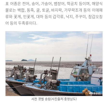
표 어종은 전어, 숭어, 가숭어, 뱀장어, 학공치 등이며, 해양식
물로는 백합, 동죽, 굴, 토굴, 바지락, 가무락조개 등의 이매패
류와 꽃게, 민꽃게, 대하 등의 갑각류, 낙지, 주꾸미, 참갑오징
어 등의 두족류이다.
서천 갯벌 송림(사진출처:충청남도)