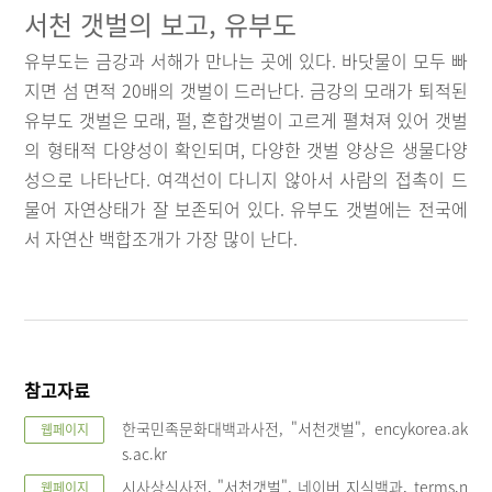
서천 갯벌의 보고, 유부도
유부도는 금강과 서해가 만나는 곳에 있다. 바닷물이 모두 빠
지면 섬 면적 20배의 갯벌이 드러난다. 금강의 모래가 퇴적된
유부도 갯벌은 모래, 펄, 혼합갯벌이 고르게 펼쳐져 있어 갯벌
의 형태적 다양성이 확인되며, 다양한 갯벌 양상은 생물다양
성으로 나타난다. 여객선이 다니지 않아서 사람의 접촉이 드
물어 자연상태가 잘 보존되어 있다. 유부도 갯벌에는 전국에
서 자연산 백합조개가 가장 많이 난다.
참고자료
한국민족문화대백과사전, "서천갯벌", encykorea.ak
웹페이지
s.ac.kr
시사상식사전, "서천갯벌", 네이버 지식백과, terms.n
웹페이지