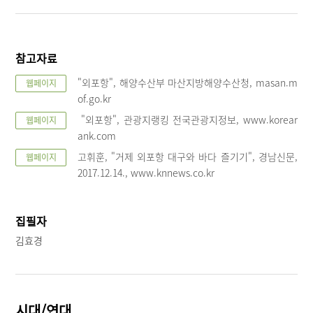
참고자료
"외포항", 해양수산부 마산지방해양수산청, masan.m
웹페이지
of.go.kr
"외포항", 관광지랭킹 전국관광지정보, www.korear
웹페이지
ank.com
고휘훈, "거제 외포항 대구와 바다 즐기기", 경남신문,
웹페이지
2017.12.14., www.knnews.co.kr
집필자
김효경
시대/연대