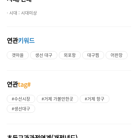
· 시대 :
시대미상
연관
키워드
갯마을
생선 대구
외포항
대구찜
어판장
연관
tag#
#수산시장
#거제 가볼만한곳
#거제 항구
#생선대구
초등교과과정연계(개정년도)