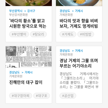
>
>
부산광역시
강서구
경상남도
거제시
부산강서문화원
거제문화원
‘바다의 황소’를 맑고
바다의 맛과 향을 비벼
시원한 탕국으로 먹는
보자, 거제도 멍게비빔
다, 가덕도 대구탕
밥
#부산별미
#탕요리
#거제도
#비빔밥
#멍게
#경상남도 별미
>
경상남도
거제시
거제문화원
경남 거제의 그물 뜨며
부르는 어기야소리
>
경상남도
거제시
경상남도 거제시에서는
거제문화원
「그물뜨는소리」 어기야
진해만의 대구 잡이
소리를 불렀다. 「그물뜨는
소리」는 그물을 짜면서 부
르던 노래이다. 해안 지방에
서는 흔히 하는 작업임에도
#대구장아찌
#대구포
#공산업
「그물뜨는소리」로 현재
#경남 진해만
#거제의노동요
까지 전승이 보고된 노래는
#일제시대 기본 밑반찬