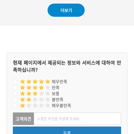
어기야소리가 유일하다. 어
기야소리 또한 거제시에서
더보기
만 확인이 되었다. 가창방식
은 선후창이나 그물 뜨는 작
업과의 관계가 명료하지 않
다는 점에서 구연상황에 대
한 자세한 연구가 필요하다.
현재 페이지에서 제공되는 정보와 서비스에 대하여 만
족하십니까?
매우만족
만족
보통
불만족
매우불만족
고객의견
등록