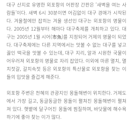
대구 산지로 유명한 외포항의 어판장 간판은 ‘새벽을 여는 사
람들’이다. 새벽 6시 30분이면 어김없이 대구 경매가 시작된
다. 겨울철에만 잡히는 겨울 생선인 대구는 외포항의 명물이
다. 2005년 12월부터 해마다 대구축제를 개최하고 있다. 대
구는 2005년 1월 시어(市魚)를 지정되어 거제의 명물이 되었
다. 대구축제에는 다른 지역에서는 맛볼 수 없는 대구를 넣고
끓인 떡국을 맛볼 수 있는데, 대구 지리, 알과 시원한 국물이
어우러져 외포항의 명물로 자리 잡았다. 이외에 마른 멸치, 멸
치젓갈, 갈치속젓 등은 외포항의 특산물로 외포항을 찾는 이
들의 입맛을 즐겁게 해준다.
외포항 주변은 천혜의 관광지인 몽돌해변이 위치한다. 거제도
에서 가장 길고, 동글동글한 몽돌이 펼쳐진 몽돌해변이 펼쳐
져 있다. 햇볕에 달구어진 몽돌에 찜질하며, 바닷물에 해수욕
하기에 좋아 찾는 이가 많다.