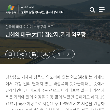
컨
하
자연과 지리
텐
단
문화와 삶을 꽃피우는, 한국의 강과 바다
츠
영
영
역
역
바
한국의 바다 이야기 > 항구와 포구
바
로
남해의 대구(大口) 집산지, 거제 외포항
로
가
가
기
기
가
가
경상남도 거제시 장목면 외포리에 있는 외포(外浦)는 거제면
에서 가장 멀리 떨어져 있는 바깥쪽의 갯마을이라는 뜻에서
유래되었다. 대마도가 수평선으로 바라다보여 일본과 가장 가
까운 거리에 있어 외침을 가장 많이 받았던 곳이기도 하다. 19
71년에 국가 어항으로 지정된 후 1985년 기본 시설을 완공하