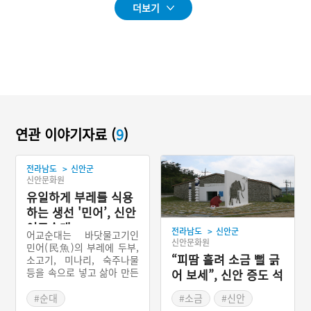
더보기
연관 이야기자료 (
9
)
>
전라남도
신안군
신안문화원
유일하게 부레를 식용
하는 생선 '민어’, 신안
어교순대
>
전라남도
신안군
어교순대는 바닷물고기인
신안문화원
민어(民魚)의 부레에 두부,
“피땀 흘려 소금 뻘 긁
소고기, 미나리, 숙주나물
등을 속으로 넣고 삶아 만든
어 보세”, 신안 증도 석
전라남도 신안군의 향토음
조소금창고
식이다. 민어의 부레는 민어
#순대
#소금
#신안
의 부위 중에서 가장 쫄깃한