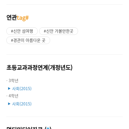
연관
tag#
#신안 섬여행
#신안 가볼만한곳
#경관이 아름다운 곳
초등교과과정연계(개정년도)
· 3학년
사회(2015)
▶
· 4학년
사회(2015)
▶