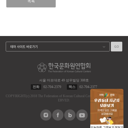
목록
GO
테마 사이트 바로가기
서울 마포대로 49 성우빌딩 308호
전화
02-704-2379
팩스
02-704-2377
COPYRIGHT
(c)
2018 The Federation of Korean Cultural Centers.
ALL RIGHT RES
ERVED.
오늘하루 그만보기
창닫기