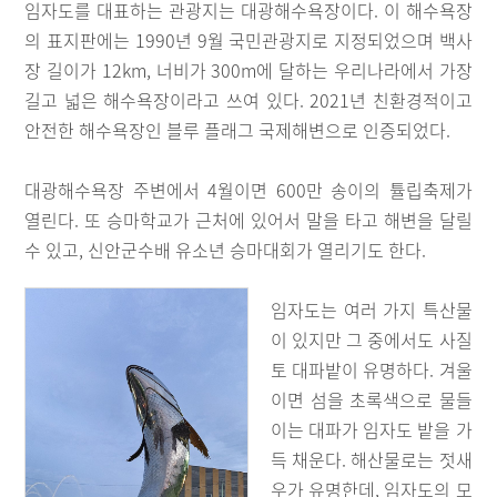
임자도를 대표하는 관광지는 대광해수욕장이다. 이 해수욕장
의 표지판에는 1990년 9월 국민관광지로 지정되었으며 백사
장 길이가 12km, 너비가 300m에 달하는 우리나라에서 가장
길고 넓은 해수욕장이라고 쓰여 있다. 2021년 친환경적이고
안전한 해수욕장인 블루 플래그 국제해변으로 인증되었다.
대광해수욕장 주변에서 4월이면 600만 송이의 튤립축제가
열린다. 또 승마학교가 근처에 있어서 말을 타고 해변을 달릴
수 있고, 신안군수배 유소년 승마대회가 열리기도 한다.
임자도는 여러 가지 특산물
이 있지만 그 중에서도 사질
토 대파밭이 유명하다. 겨울
이면 섬을 초록색으로 물들
이는 대파가 임자도 밭을 가
득 채운다. 해산물로는 젓새
우가 유명한데, 임자도의 모