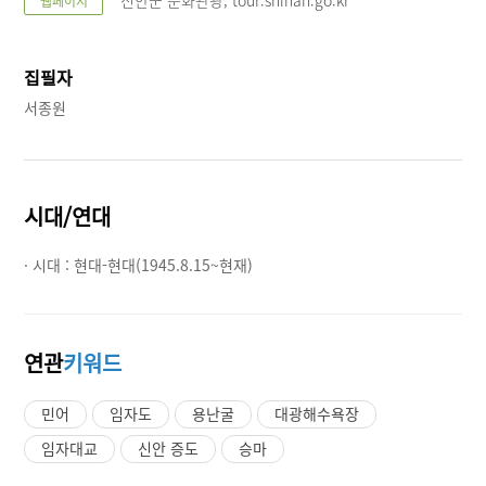
웹페이지
집필자
서종원
시대/연대
· 시대 :
현대-현대(1945.8.15~현재)
연관
키워드
민어
임자도
용난굴
대광해수욕장
임자대교
신안 증도
승마