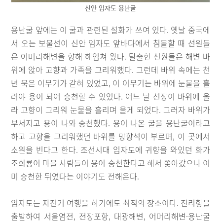
신안 임자도 용난굴
용난굴 앞에는 이 굴과 관련된 설화가 쓰여 있다. 옛날 중국에
서 오는 보물선이 신안 임자도 앞바다에서 침몰할 때 선원들
은 어머리해변을 향해 헤엄쳐 왔다. 탈출한 선원들은 해변 바
위에 앉아 고향과 가족을 그리워했다. 그런데 바위 속에는 천
년 묵은 이무기가 갇혀 있었고, 이 이무기는 바위에 눈물을 흘
려야 용이 되어 승천할 수 있었다. 어느 날 선장이 바위에 올
라 고향이 그리워 눈물을 흘리며 울게 되었다. 그러자 바위가
부서지고 용이 나와 승천했다. 용이 나온 굴을 용난굴이라고
하고 고향을 그리워했던 바위를 망향석이 부르며, 이 곳에서
소원을 빈다고 한다. 조선시대 임자도에 귀향을 와있던 화가
조희룡이 마을 사람들이 용이 승천한다고 해서 쫓아갔으나 이
미 승천한 뒤였다는 이야기도 전해온다.
임자도는 자전거 여행을 하기에도 최적의 장소이다. 진리항을
출발하여 서울염전, 전장포항, 대광해변, 어머리해변·용난굴