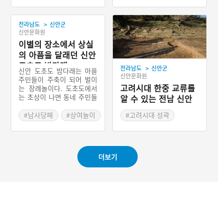
#전라남도 별미
#전라남도 근대문화유산
식감과 미각을 자극하는 맛
#신안 가볼만한곳
을 지니고 있다.
>
전라남도
신안군
신안문화원
이별의 장소에서 상실
의 아픔을 달래던 신안
도초도 밤다래
>
전라남도
신안군
신안 도초도 밤다래는 마을
신안문화원
주민들이 주축이 되어 벌이
고려시대 한중 교류를
는 장례놀이다. 도초도에서
는 초상이 나면 동네 주민들
알 수 있는 전남 신안
이 상주 대신에 문상객을 대
의 상라산성
접하고, 밤새 가무를 즐기며
#남사당패
#상여놀이
#고려시대 성곽
떠들썩하게 흥을 돋운다. 출
#전라남도 민속놀이
#테뫼식 산성
상하여 장지까지 가는 일,
#전라남도 성곽
그리고 도중에 벌이는 상여
놀이 역시 이웃들의 몫이다.
더보기
개인의 죽음을 공동체의 일
로 여겨 서로 돕고, 이별의
장소에서 춤과 노래판을 벌
여 상실의 아픔을 달랬던 것
이다.