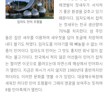
래갯벌이 젓새우가 서식하
기 좋은 환경을 갖추고 있기
때문이다. 임자도에서 잡히
임자도 민어 조형물
는 젓새우는 전국 생산량의
70%를 차지한다. 섬 주민
들은 잡은 새우를 이용하여 새우젓을 담아 토굴에 저장하여
내다 팔기도 하였다. 임자도를 이야기할 때 빼놓을 수 없는 어
종이 민어이다. 임자도의 민어는 그 맛도 좋지만 워낙 많이 잡
히는 물고기이다. 전국에서 적지 않은 어선들이 민어가 잡히
는 철이면 이곳으로 몰려오는데 자연스레 해상에서 민어파시
가 열린다. 지금은 파시가 서지 않지만 1980년대 중반까지만
하더라도 이러한 문화를 엿볼 수가 있었다. 대광해수욕장에
세워진 커다란 민어 조형물이 그때의 영광을 보여주는 듯하며
8월 민어축제가 열린다.