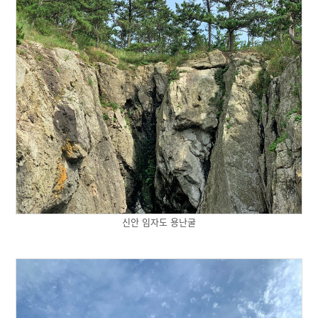
신안 임자도 용난굴