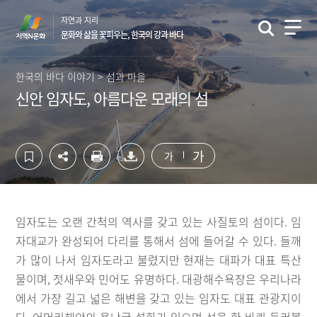
컨
하
자연과 지리
텐
단
문화와 삶을 꽃피우는, 한국의 강과 바다
츠
영
영
역
역
바
한국의 바다 이야기 > 섬과 마을
바
로
신안 임자도, 아름다운 모래의 섬
로
가
가
기
기
가
가
임자도는 오랜 간척의 역사를 갖고 있는 사질토의 섬이다. 임
자대교가 완성되어 다리를 통해서 섬에 들어갈 수 있다. 들깨
가 많이 나서 임자도라고 불렸지만 현재는 대파가 대표 특산
물이며, 젓새우와 민어도 유명하다. 대광해수욕장은 우리나라
에서 가장 길고 넓은 해변을 갖고 있는 임자도 대표 관광지이