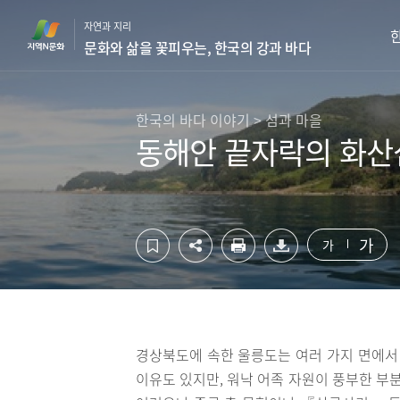
컨
하
자연과 지리
텐
단
문화와 삶을 꽃피우는, 한국의 강과 바다
츠
영
영
역
역
바
바
로
한국의 바다 이야기 > 섬과 마을
로
가
동해안 끝자락의 화산
가
기
기
가
가
경상북도에 속한 울릉도는 여러 가지 면에서 
이유도 있지만, 워낙 어족 자원이 풍부한 부