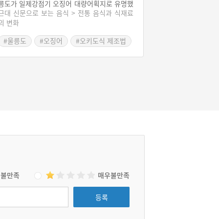
릉도가 일제강점기 오징어 대량어획지로 유명했
근대 신문으로 보는 음식 > 전통 음식과 식재료
다. 울릉도에 들어가 오징어를 잡은 것은 시마네
의 변화
현 오키도의 어부들이었다. 이들은 1887년부터
울릉도에서 오징어를 잡았는데 1900년부터 본
#울릉도
#오징어
#오키도식 제조법
격적으로 울릉도에 이주하여 조업하였다. 오키
도 사회는 오징어가 유일한 현금수입원이었다.
1915년부터 울릉도에서 오징어 어획량이 줄자
1915년~1920년 사이 일본인 거주자의 반 이상
이 울릉도를 떠났다. 이후 일본인을 포함한 울릉
도 거주자의 95%가 1천엔 이하의 재산을 가진
극빈층들이었다. 오늘날 울릉도 오징어는 오키
도식 방식으로 제조된다.
불만족
매우불만족
등록