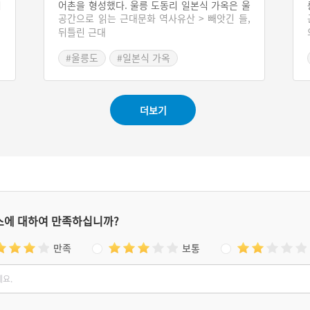
리
어촌을 형성했다. 울릉 도동리 일본식 가옥은 울
공간으로 읽는 근대문화 역사유산 > 빼앗긴 들,
,
릉도에서 고리대금업과 벌목업으로 부를 쌓은
뒤틀린 근대
텐
사카모토 나이지로라는 인물이 1910년대에 지
족
은 주택이다. 사무실과 접객 공간 겸 생활공간으
#울릉도
#일본식 가옥
로 지어진 집은 2층 목조 건물로서 전형적인 일
경
#경상북도근대역사
본 상점 주택[마치야]으로 분류된다. 건축 기법
은 현재 일본에서도 찾아보기 힘든 일본 전통 방
#경상북도 근대문화유산
식과 수법을 보여준다. 울릉도 도동항이 내려다
더보기
보이는 자리에 지어진 사카모토의 집은 해방 이
후 한국인의 생활양식에 맞추어 변형되기는 했
으나 원형을 잘 간직하고 있다. 울릉 도동리 일
본식 가옥은 현재 울릉 역사문화체험센터로 사
용된다.
스에 대하여 만족하십니까?
만족
보통