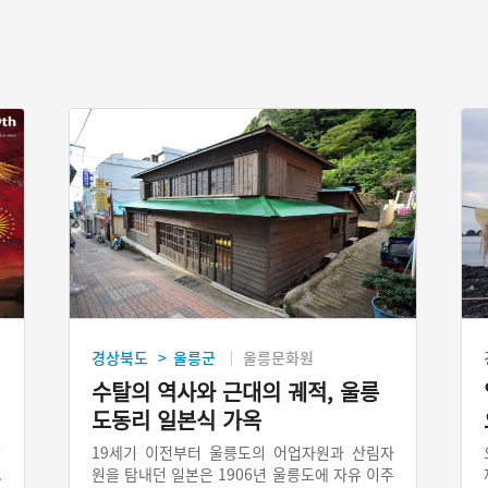
경상북도
울릉군
울릉문화원
>
수탈의 역사와 근대의 궤적, 울릉
도동리 일본식 가옥
징
19세기 이전부터 울릉도의 어업자원과 산림자
.
원을 탐내던 일본은 1906년 울릉도에 자유 이주