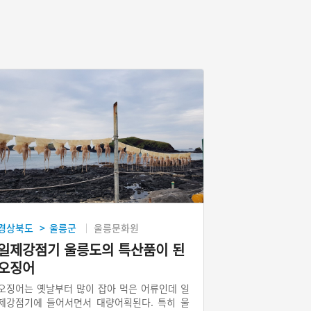
경상북도
울릉군
울릉문화원
>
일제강점기 울릉도의 특산품이 된
오징어
오징어는 옛날부터 많이 잡아 먹은 어류인데 일
제강점기에 들어서면서 대량어획된다. 특히 울