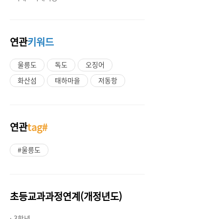
연관
키워드
울릉도
독도
오징어
화산섬
태하마을
저동항
연관
tag#
#울릉도
초등교과과정연계(개정년도)
· 3학년