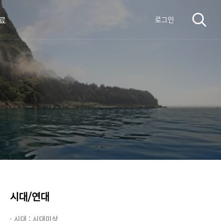
료
로그인
시대/연대
· 시대 :
시대미상