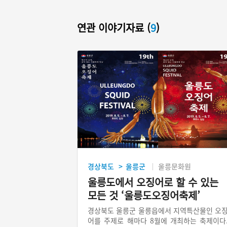
연관 이야기자료 (
9
)
경상북도
울릉군
울릉문화원
>
울릉도에서 오징어로 할 수 있는
모든 것 ‘울릉도오징어축제’
경상북도 울릉군 울릉읍에서 지역특산물인 오
어를 주제로 해마다 8월에 개최하는 축제이다