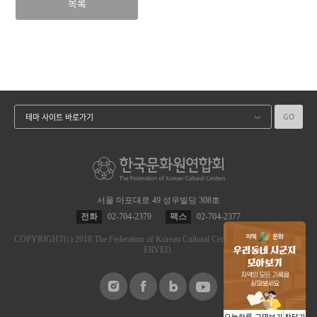
목록
GO
테마 사이트 바로가기
서울 마포대로 49 성우빌딩 308호
전화
02-704-2379
팩스
02-704-2377
COPYRIGHT
(c)
2018 The Federation of Korean Cultural Centers.
ALL RIGHT RES
ERVED.