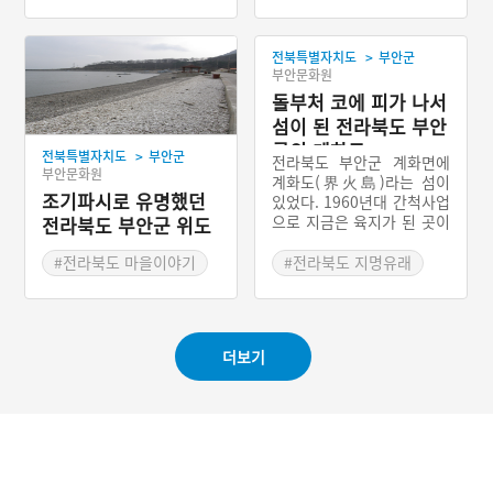
#전라북도 마을이야기
>
전북특별자치도
부안군
부안문화원
돌부처 코에 피가 나서
섬이 된 전라북도 부안
군의 계화도
>
전북특별자치도
부안군
전라북도 부안군 계화면에
부안문화원
계화도(界火島)라는 섬이
조기파시로 유명했던
있었다. 1960년대 간척사업
으로 지금은 육지가 된 곳이
전라북도 부안군 위도
다. 옛날 계화도 한쪽 모퉁
면 파시촌
이에 돌부처가 한 개 있었
#전라북도 마을이야기
#전라북도 지명유래
다. 나그네가 돌부처 콧구멍
#자연재해 설화
에서 피가 나면 마을이 모두
물에 잠길 것이라고 일러주
었다. 마을 주민들은 나그네
더보기
의 말을 믿지 않았지만, 한
노인이 나그네의 말을 믿고
매일같이 돌부처의 코를 확
인하였다. 그러던 중 마을
주민이 노인을 놀려주기 위
해 소 피를 돌부처 코에 발
라두었다. 노인은 이를 보고