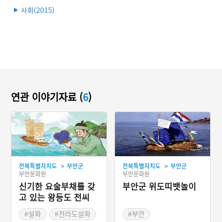
사회(2015)
▶
연관 이야기자료 (
6
)
>
>
전북특별자치도
부안군
전북특별자치도
부안군
부안문화원
부안문화원
신기한 요술부채를 갖
부안군 위도띠뱃놀이
고 있는 왕등도 전씨
#설화
#전라도설화
#부안