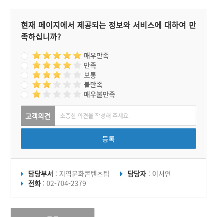
손자의 손을 잡고 마을을 벗
어났다. 그 때 천둥번개를
동반한 비가 내리고 파도가
현재 페이지에서 제공되는 정보와 서비스에 대하여 만
밀려와 계화도를 섬으로 만
족하십니까?
들어 버렸다.
매우만족
만족
보통
불만족
매우불만족
고객의견
등록
담당부서
: 지역문화콘텐츠팀
담당자
: 이서연
전화
: 02-704-2379