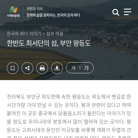
컨
하
자연과 지리
텐
단
문화와 삶을 꽃피우는, 한국의 강과 바다
츠
영
영
역
역
바
한국의 바다 이야기 > 섬과 마을
바
로
한반도 최서단의 섬, 부안 왕등도
로
가
가
기
기
가
가
전라북도 부안군 위도면에 속한 왕등도는 위도에서 뱃길로 한
시간가량 가야 만날 수 있는 곳이다. 왕과 관련이 있다고 하여
붙여진 이 곳은 중국에서 닭울음소리가 들린다는 이야기가 있
을 정도로 우리나라의 본토에서 많이 떨어져 있는 곳이다. 왕
등도는 고려시대의 문인인 이규보를 비롯해 개화기 무렵의 간