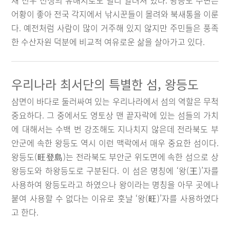
재 전우 선생의 유배지로도 널리 알려져 있다. 왕등도 주변은
어황이 좋아 전국 각지에서 낚시꾼들이 몰려와 북새통을 이룬
다. 예전처럼 사람이 많이 거주해 있지 않지만 주민들은 풍족
한 수산자원 덕분에 비교적 여유로운 삶을 살아가고 있다.
우리나라 최서단의 특별한 섬, 왕등도
삼면이 바다로 둘러싸여 있는 우리나라에서 섬의 역할은 무척
중요하다. 그 중에서도 영토상 맨 끝자락에 있는 섬들의 가치
에 대해서는 수백 번 강조해도 지나치지 않은데 전라북도 부
안군에 속한 왕등도 역시 이런 맥락에서 매우 중요한 섬이다.
왕등도(旺登島)는 전라북도 부안군 위도면에 속한 섬으로 상
왕등도와 하왕등도로 구분된다. 이 섬은 명칭에 ‘왕(王)’자를
사용하여 왕등도라고 하였으나 왕이라는 명칭을 아무 곳에나
붙여 사용할 수 없다는 이유로 훗날 ‘왕(旺)’자를 사용하였다
고 한다.