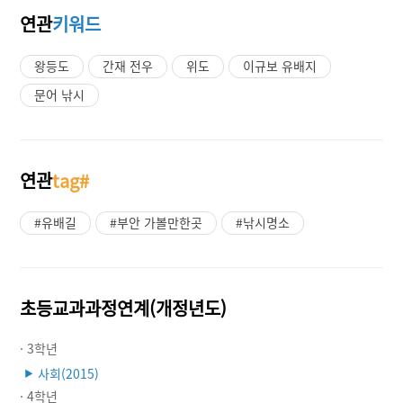
연관
키워드
왕등도
간재 전우
위도
이규보 유배지
문어 낚시
연관
tag#
#유배길
#부안 가볼만한곳
#낚시명소
초등교과과정연계(개정년도)
· 3학년
사회(2015)
▶
· 4학년