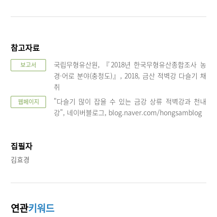
참고자료
국립무형유산원, 『2018년 한국무형유산종합조사 농
보고서
경·어로 분야(충청도)』, 2018, 금산 적벽강 다슬기 채
취
"다슬기 많이 잡을 수 있는 금강 상류 적벽강과 천내
웹페이지
강", 네이버블로그, blog.naver.com/hongsamblog
집필자
김효경
연관
키워드