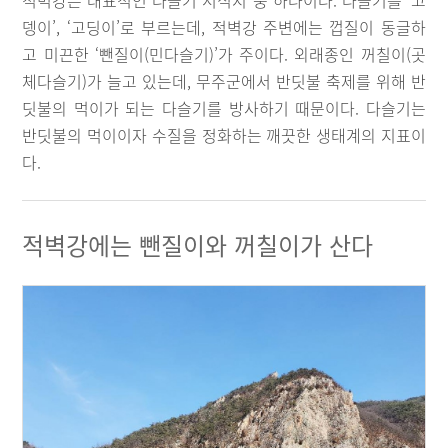
적벽강은 대표적인 다슬기 서식지 중 하나이다. 다슬기를 ‘고
뎅이’, ‘고딩이’로 부르는데, 적벽강 주변에는 껍질이 동글하
고 미끈한 ‘뺀질이(민다슬기)’가 주이다. 외래종인 꺼칠이(곳
체다슬기)가 늘고 있는데, 무주군에서 반딧불 축제를 위해 반
딧불의 먹이가 되는 다슬기를 방사하기 때문이다. 다슬기는
반딧불의 먹이이자 수질을 정화하는 깨끗한 생태계의 지표이
다.
적벽강에는 뺀질이와 꺼칠이가 산다