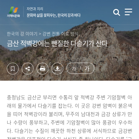
컨
하
자연과 지리
텐
단
문화와 삶을 꽃피우는, 한국의 강과 바다
츠
영
영
역
역
바
한국의 강 이야기 > 강변 전통 어로 방식
바
로
금산 적벽강에는 뺀질한 다슬기가 산다
로
가
가
기
기
가
가
충청남도 금산군 부리면 수통리 앞 적벽강 주변 기암절벽 아
래의 물가에서 다슬기를 잡는다. 이 곳은 강변 암벽이 붉은색
을 띠어 적벽강이라 불리며, 무주의 남대천과 금강 상류가 만
나 수량이 풍부하고, 주변에 기암절벽이 많아 풍광이 우수하
다. 다슬기는 수질이 깨끗한 하천 상류에 서식하므로 금강변