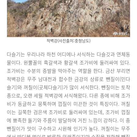
적벽강(사진출처:충청남도)
다슬기는 우리나라 하천 어디에나 서식하는 다슬깃과 연체동
물이다. 원뿔꼴의 흑갈색과 황갈색 조가비에 둘러싸여 있다.
조가비는 수분의 증발을 막아주는 역할을 한다. 금산 부리면
적벽강은 무주 남대천과 합수한 금강의 상류로 뺀질이(민다
슬기)와 꺼칠이(곳체다슬기)가 많이 서식한다. 뺀질이는 토착
종으로, 오랜 세월 적벽강에 서식해왔다. 다른 종에 비해 조가
비가 동글하고 뭉툭하며 껍질이 미끈한 것이 특징이다. 꺼칠
이는 길쭉한 검은색 조가비로 둘러싸여 있는데, 조가비 껍질
에 뾰족한 돌기와 주름이 발달하여 거친 느낌이 강하다. 이 중
뺀질이가 맛이 구수하고 시원해 인기가 높다. 꺼칠이는 무주
에서 반딧불 먹이로 방류한 외래종이지만 수질을 정화해 뺀질