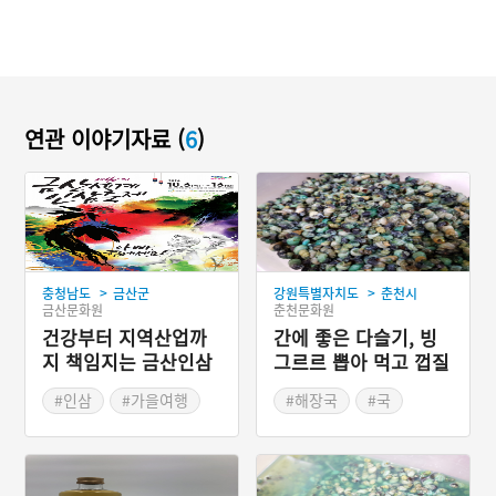
연관 이야기자료 (
6
)
>
>
충청남도
금산군
강원특별자치도
춘천시
금산문화원
춘천문화원
건강부터 지역산업까
간에 좋은 다슬기, 빙
지 책임지는 금산인삼
그르르 뽑아 먹고 껍질
축제
도 고아 먹고
#인삼
#가을여행
#해장국
#국
#가을축제
#다슬기
#충청남도 축제