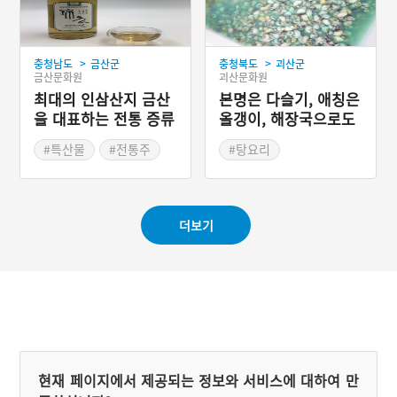
>
>
충청남도
금산군
충청북도
괴산군
금산문화원
괴산문화원
최대의 인삼산지 금산
본명은 다슬기, 애칭은
을 대표하는 전통 증류
올갱이, 해장국으로도
주, 인삼백주
유명한 다슬기국(올갱
#특산물
#전통주
#탕요리
이국)
#충청남도 별미
#괴산가볼만한곳
#충청북도 별미
더보기
현재 페이지에서 제공되는 정보와 서비스에 대하여 만