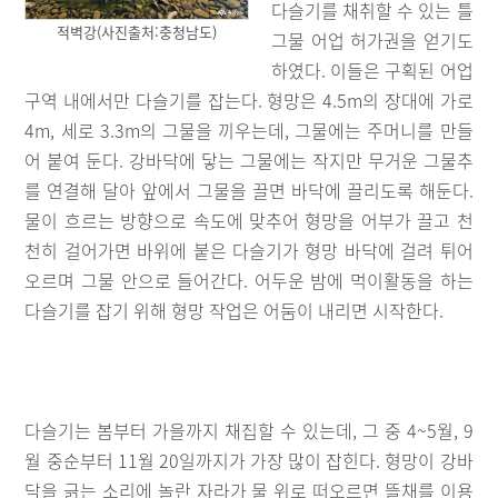
다슬기를 채취할 수 있는 틀
적벽강(사진출처:충청남도)
그물 어업 허가권을 얻기도
하였다. 이들은 구획된 어업
구역 내에서만 다슬기를 잡는다. 형망은 4.5m의 장대에 가로
4m, 세로 3.3m의 그물을 끼우는데, 그물에는 주머니를 만들
어 붙여 둔다. 강바닥에 닿는 그물에는 작지만 무거운 그물추
를 연결해 달아 앞에서 그물을 끌면 바닥에 끌리도록 해둔다.
물이 흐르는 방향으로 속도에 맞추어 형망을 어부가 끌고 천
천히 걸어가면 바위에 붙은 다슬기가 형망 바닥에 걸려 튀어
오르며 그물 안으로 들어간다. 어두운 밤에 먹이활동을 하는
다슬기를 잡기 위해 형망 작업은 어둠이 내리면 시작한다.
다슬기는 봄부터 가을까지 채집할 수 있는데, 그 중 4~5월, 9
월 중순부터 11월 20일까지가 가장 많이 잡힌다. 형망이 강바
닥을 긁는 소리에 놀란 자라가 물 위로 떠오르면 뜰채를 이용