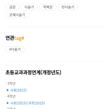
금강
다슬기
적벽강
민다슬기
곳체다슬기
연관
tag#
#다슬기
초등교과과정연계(개정년도)
· 3학년
사회(2015)
▶
· 4학년
사회(2015)/과학(2015)
▶
· 5학년