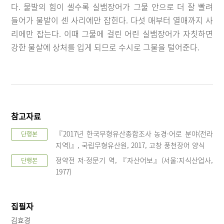
다. 물발의 힘이 셀수록 실뱀장어가 그물 안으로 더 잘 빨려
들어가 물발이 센 사리에만 잡힌다. 다섯 매부터 열매까지 사
리에만 잡는다. 이때 그물에 걸린 어린 실뱀장어가 자칫하면
강한 물살에 상처를 입게 되므로 수시로 그물을 털어준다.
참고자료
『2017년 한국무형유산종합조사 농경·어로 분야(전라
단행본
지역)』, 국립무형유산원, 2017, 고창 풍천장어 양식
정약전 저·정문기 역, 『자산어보』(서울:지식산업사,
단행본
1977)
집필자
김효경