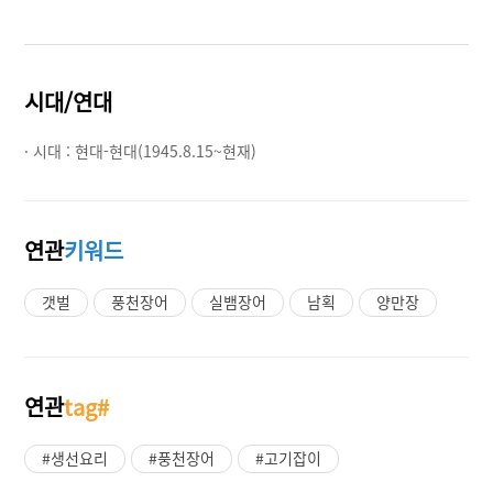
시대/연대
· 시대 :
현대-현대(1945.8.15~현재)
연관
키워드
갯벌
풍천장어
실뱀장어
남획
양만장
연관
tag#
#생선요리
#풍천장어
#고기잡이