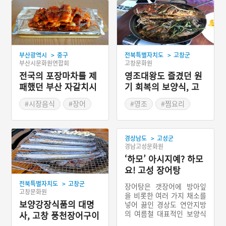
>
>
부산광역시
중구
전북특별자치도
고창군
부산시문화원연합회
고창문화원
전국의 포장마차를 제
영조대왕도 즐겼던 원
패했던 부산 자갈치시
기 회복의 보양식, 고
장 꼼장어구이
창 붕어찜
#시장음식
#장어
#영조
#찜요리
#부산별미
#전라북도 별미
#고창 가볼만한곳
>
경상남도
고성군
경남고성문화원
‘하모’ 아시지예? 하모
요! 고성 장어탕
>
전북특별자치도
고창군
장어탕은 갯장어에 방아잎
고창문화원
을 비롯한 여러 가지 채소를
보양강장식품의 대명
넣어 끓인 경상도 연안지방
의 여름철 대표적인 보양식
사, 고창 풍천장어구이
이자 경상남도 고성군의 향