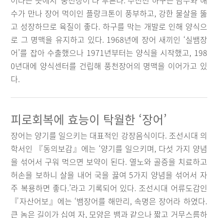
어라는 뜻에서 ‘풍천장어’라 부른다. 주진천 하구는 담수와 해
수가 만나 장어 먹이인 플랑크톤이 풍부하고, 강한 물살을 뚫
고 성장하므로 육질이 좋다. 하구를 막는 개발로 인해 양식으
로 그 명맥을 유지하고 있다. 1968년에 장어 새끼인 ‘실뱀장
어’를 잡아 수출했으나 1971년부터는 양식을 시작했고, 198
0년대에 양식센터를 건립해 풍천장어의 명맥을 이어가고 있
다.
피로회복에 효능이 탁월한 ‘장어’
장어는 양기를 일으키는 대표적인 강장음식이다. 조선시대 의
학서인 『동의보감』에는 ‘양기를 일으키며, 다섯 가지 양념
을 섞어서 구워 먹으면 보약이 된다. 열노와 골증을 치료하고
허손을 보하니 살을 내어 국을 끓여 5가지 양념을 섞어서 자
주 복용하면 좋다.’라고 기록되어 있다. 조선시대 어류도감인
『자산어보』에는 ‘뱀장어를 해만리, 속명은 장어라 하였다.
큰 놈은 길이가 십여 자, 모양은 뱀과 같으나 짧고 거무스름하