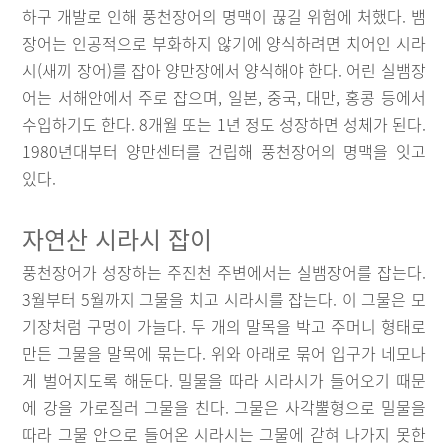
하구 개발로 인해 풍천장어의 명맥이 끊길 위험에 처했다. 뱀
장어는 인공적으로 부화하지 않기에 양식하려면 치어인 시라
시(새끼 장어)를 잡아 양만장에서 양식해야 한다. 어린 실뱀장
어는 서해안에서 주로 잡으며, 일본, 중국, 대만, 홍콩 등에서
수입하기도 한다. 8개월 또는 1년 정도 성장하면 성체가 된다.
1980년대부터 양만센터를 건립해 풍천장어의 명맥을 잇고
있다.
자연산 시라시 잡이
풍천장어가 성장하는 주진천 주변에서는 실뱀장어를 잡는다.
3월부터 5월까지 그물을 치고 시라시를 잡는다. 이 그물은 모
기장처럼 구멍이 가늘다. 두 개의 말목을 박고 주머니 형태로
만든 그물을 말목에 묶는다. 위와 아래로 묶어 입구가 네모나
게 벌어지도록 해둔다. 밀물을 따라 시라시가 들어오기 때문
에 강을 가로질러 그물을 친다. 그물은 사각뿔형으로 밀물을
따라 그물 안으로 들어온 시라시는 그물에 갇혀 나가지 못한