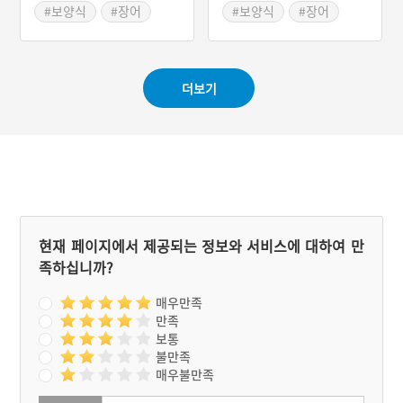
토음식이다. 이 지역에서 갯
#보양식
#장어
#보양식
#장어
장어를 이용한 대표적인 음
#전라북도 별미
#탕요리
#경남 고성
식으로는 장어탕 외에 구이,
#고창 가볼만한곳
#경상남도 별미
데침회, 숙회, 회 등이 있다.
더보기
현재 페이지에서 제공되는 정보와 서비스에 대하여 만
족하십니까?
매우만족
만족
보통
불만족
매우불만족