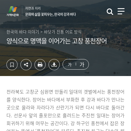
컨
하
자연과 지리
텐
단
문화와 삶을 꽃피우는, 한국의 강과 바다
츠
영
영
역
역
바
한국의 바다 이야기 > 바닷가 전통 어로 방식
바
로
양식으로 명맥을 이어가는 고창 풍천장어
로
가
가
기
기
가
가
전라북도 고창군 심원면 만돌리 일대의 갯벌에서는 풍천장어
를 양식한다. 장어는 바다에서 부화한 후 강과 바다가 만나는
곳으로 올라와 자라다가 산란기가 되면 다시 바다로 돌아간
다. 선운사 앞의 줄포만으로 흘러드는 주진천 일대는 장어가
회귀하기 위해 머무는 공간이다. 강 하구인 풍천에서 잡은 장