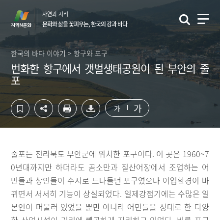
컨
하
자연과 지리
텐
단
문화와 삶을 꽃피우는, 한국의 강과 바다
츠
영
영
역
역
바
한국의 바다 이야기 > 항구와 포구
바
로
번화한 항구에서 갯벌생태공원이 된 부안의 줄
로
가
포
가
기
기
가
가
줄포는 전라북도 부안군에 위치한 포구이다. 이 곳은 1960~7
0년대까지만 하더라도 곰소만과 칠산어장에서 조업하는 어
민들과 상인들이 수시로 드나들던 포구였으나 어업환경이 바
뀌면서 서서히 기능이 상실되었다. 일제강점기에는 수많은 일
본인이 머물러 있었을 뿐만 아니라 어민들을 상대로 한 다양