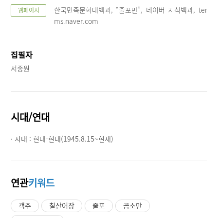
한국민족문화대백과, “줄포만”, 네이버 지식백과, ter
웹페이지
ms.naver.com
집필자
서종원
시대/연대
· 시대 :
현대-현대(1945.8.15~현재)
연관
키워드
객주
칠산어장
줄포
곰소만