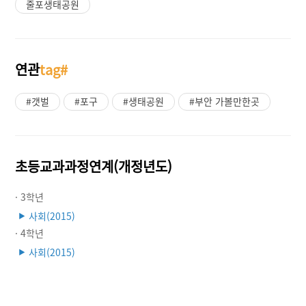
줄포생태공원
연관
tag#
#갯벌
#포구
#생태공원
#부안 가볼만한곳
초등교과과정연계(개정년도)
· 3학년
사회(2015)
▶
· 4학년
사회(2015)
▶