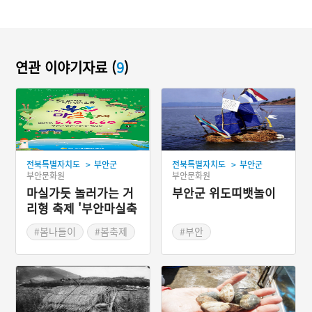
연관 이야기자료 (
9
)
>
>
전북특별자치도
부안군
전북특별자치도
부안군
부안문화원
부안문화원
마실가듯 놀러가는 거
부안군 위도띠뱃놀이
리형 축제 '부안마실축
제'
#봄나들이
#봄축제
#부안
#전라북도 마을이야기