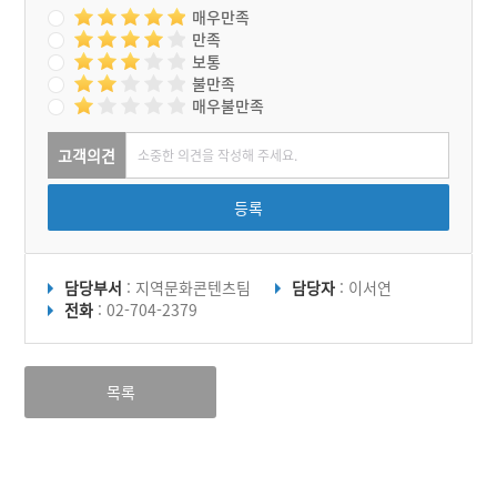
매우만족
만족
보통
불만족
매우불만족
고객의견
등록
담당부서
: 지역문화콘텐츠팀
담당자
: 이서연
전화
: 02-704-2379
목록