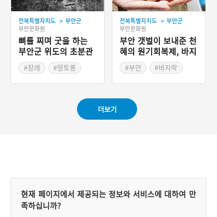
>
>
전북특별자치도
부안군
전북특별자치도
부안군
부안문화원
부안문화원
뼈를 찌며 굿을 하는
부안 갯벌이 보내준 천
부안군 위도의 초분관
혜의 원기회복제, 바지
행
락죽
#장례
#땅토롱
#부안
#바지락
#세움초분
#죽
#전라북도 별미
더보기
현재 페이지에서 제공되는 정보와 서비스에 대하여 만
족하십니까?