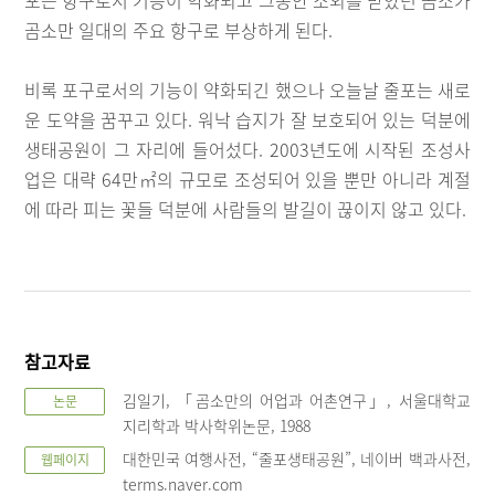
포는 항구로서 기능이 약화되고 그동안 소외를 받았던 곰소가
곰소만 일대의 주요 항구로 부상하게 된다.
비록 포구로서의 기능이 약화되긴 했으나 오늘날 줄포는 새로
운 도약을 꿈꾸고 있다. 워낙 습지가 잘 보호되어 있는 덕분에
생태공원이 그 자리에 들어섰다. 2003년도에 시작된 조성사
업은 대략 64만㎡의 규모로 조성되어 있을 뿐만 아니라 계절
에 따라 피는 꽃들 덕분에 사람들의 발길이 끊이지 않고 있다.
참고자료
김일기, 「곰소만의 어업과 어촌연구」, 서울대학교
논문
지리학과 박사학위논문, 1988
대한민국 여행사전, “줄포생태공원”, 네이버 백과사전,
웹페이지
terms.naver.com