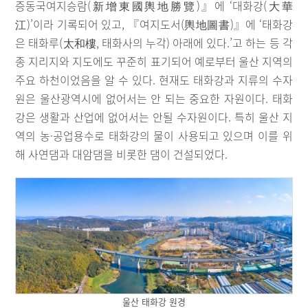
증동국여지승람(新增東國輿地勝覽)』에 ‘대화강(大華
江)’이라 기록되어 있고, 『여지도서(輿地圖書)』에 ‘태화강
은 태화루(太和樓, 태화사의 누각) 아래에 있다.’고 하는 등 각
종 지리지와 지도에도 꾸준히 표기되어 예로부터 울산 지역의
주요 하천이었음을 알 수 있다. 현재도 태화강과 지류의 수자
원은 울산광역시에 없어서는 안 되는 중요한 자원이다. 태화
강은 생활과 산업에 없어서는 안될 수자원이다. 특히 울산 지
역의 농·공업용수로 태화강의 물이 사용되고 있으며 이를 위
해 사연댐과 대암댐을 비롯한 댐이 건설되었다.
울산 태화강 원경