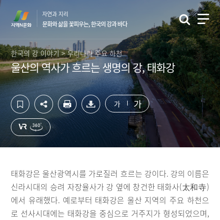
컨
하
자연과 지리
텐
단
문화와 삶을 꽃피우는, 한국의 강과 바다
츠
영
영
역
역
바
한국의 강 이야기 > 우리나라 주요 하천
바
로
울산의 역사가 흐르는 생명의 강, 태화강
로
가
가
기
기
가
가
태화강은 울산광역시를 가로질러 흐르는 강이다. 강의 이름은
신라시대의 승려 자장율사가 강 옆에 창건한 태화사(太和寺)
에서 유래했다. 예로부터 태화강은 울산 지역의 주요 하천으
로 선사시대에는 태화강을 중심으로 거주지가 형성되었으며,