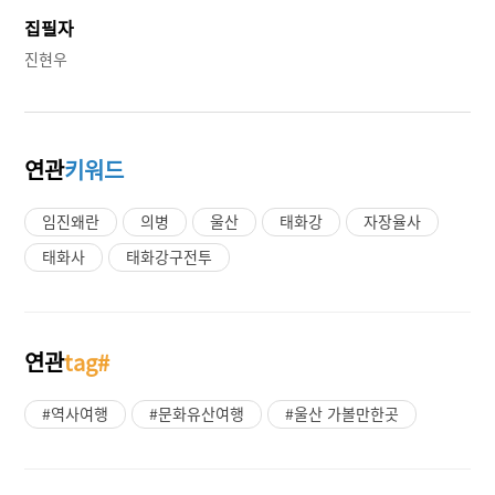
집필자
진현우
연관
키워드
임진왜란
의병
울산
태화강
자장율사
태화사
태화강구전투
연관
tag#
#역사여행
#문화유산여행
#울산 가볼만한곳