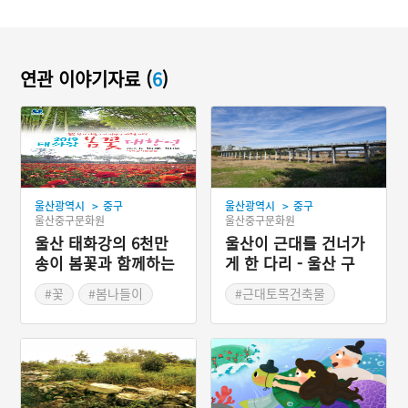
연관 이야기자료 (
6
)
>
>
울산광역시
중구
울산광역시
중구
울산중구문화원
울산중구문화원
울산 태화강의 6천만
울산이 근대를 건너가
송이 봄꽃과 함께하는
게 한 다리 - 울산 구
생태축제 '태화강 봄꽃
삼호교
#꽃
#봄나들이
#근대토목건축물
대향연'
#봄축제
#울산근대역사