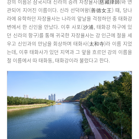
강의 이름은 삼국시대 신라의 승려 자장율사(慈藏律師)와 연
관되어 지어진 이름이다. 신라 선덕여왕(善德女王) 때, 당나
라에 유학하던 자장율사는 나라의 앞날을 걱정하던 중 태화강
변에서 한 신인을 만났다. 이후 사포(沙浦, 태화강 하구에 있
던 신라의 항구)를 통해 귀국한 자장율사는 강 인근에 절을 세
우고 신인과의 만남을 회상하며 태화사(太和寺)라 이름 지었
는데, 이후 태화사가 있던 지역과 그 앞을 흐르던 강의 이름을
절 이름에서 따 태화동, 태화강이라 불렀다고 한다.