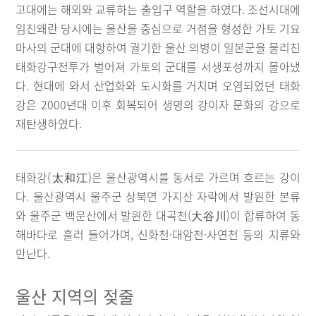
고대에는 해외와 교류하는 출입구 역할을 하였다. 조선시대에
임진왜란 당시에는 울산을 중심으로 거점을 형성한 가토 기요
마사의 군대에 대항하여 궐기한 울산 의병이 일본군을 물리친
태화강구전투가 벌어져 가토의 군대를 서생포성까지 몰아냈
다. 현대에 와서 산업화와 도시화를 거치며 오염되었던 태화
강은 2000년대 이후 회복되어 생명의 강이자 문화의 강으로
재탄생하였다.
태화강(太和江)은 울산광역시를 동서로 가르며 흐르는 강이
다. 울산광역시 울주군 상북면 가지산 자락에서 발원한 본류
와 울주군 백운산에서 발원한 대곡천(大谷川)이 합류하여 동
해바다로 흘러 들어가며, 신화천·대암천·사연천 등의 지류와
만난다.
울산 지역의 젖줄