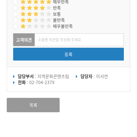
매우만족
만족
보통
불만족
매우불만족
고객의견
등록
담당부서
: 지역문화콘텐츠팀
담당자
: 이서연
전화
: 02-704-2379
목록