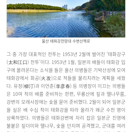
울산 태화강전망대 수변산책로
그 중 가장 대표적인 전투는 1953년 2월에 벌어진 ‘태화강구
(太和江口) 전투’이다. 1953년 1월, 일본의 배들이 태화강 입
구에 몰려온다는 소식을 들은 울산 의병들은 기박산성에 모여
태화강에서 화공(火攻)으로 적들을 물리치려는 계획을 세웠
다. 유정(柳汀)과 이언춘(李彦春) 등 의병장이 이끄는 의병들
은 10여 척의 배를 준비하는 한편, 무룡산에 짚과 땔나무를,
강변의 모래사장에는 숯을 묻어 준비했다. 2월이 되어 일본군
을 실은 배 수십 척이 태화강을 따라 올라가 왜군 수천 명이
상륙하였다. 의병들은 태화강변에 자리 잡은 일본군 진영에
불붙은 짚더미와 땔나무, 숯을 던지며 공격했고, 군대를 여러