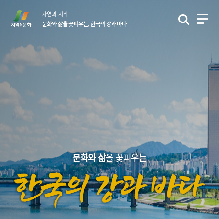
본
자연과 지리
문
문화와 삶을 꽃피우는, 한국의 강과 바다
바
로
가
기
문화와 삶
을 꽃피우는