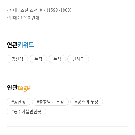
· 시대 :
조선-조선 후기(1593~1863)
· 연대 :
1700 년대
연관
키워드
공산성
누정
누각
만하루
연관
tag#
#공산성
#충청남도 누정
#공주의 누정
#공주가볼만한곳