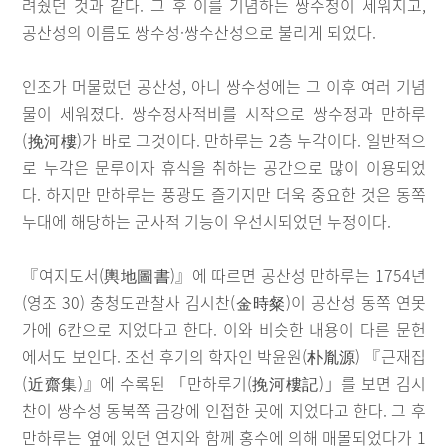
려줬던 것과 같다. 그 후 이를 기념하는 쌍수정이 세워지고,
공산성의 이름도 쌍수성·쌍수산성으로 불리게 되었다.
인조가 머물렀던 공산성, 아니 쌍수성에는 그 이후 여러 기념
물이 세워졌다. 쌍수정사적비를 시작으로 쌍수정과 만하루
(挽河樓)가 바로 그것이다. 만하루는 2층 누각이다. 일반적으
로 누각은 문루이자 휴식을 취하는 공간으로 많이 이용되었
다. 하지만 만하루는 풍광도 즐기지만 더욱 중요한 것은 동쪽
누대에 해당하는 군사적 기능이 우선시되었던 누정이다.
『여지도서(輿地圖書)』에 따르면 공산성 만하루는 1754년
(영조 30) 충청도관찰사 김시찬(金時粲)이 공산성 동쪽 연못
가에 6칸으로 지었다고 한다. 이와 비슷한 내용이 다른 문헌
에서도 보인다. 조선 후기의 학자인 박윤원(朴胤源) 『근재집
(近齋集)』에 수록된 「만하루기(挽河樓記)」를 보면 김시
찬이 쌍수성 동북쪽 금강에 인접한 곳에 지었다고 한다. 그 후
만하루는 옆에 있던 연지와 함께 홍수에 의해 매몰되었다가 1