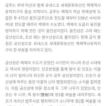
공주는 부여·익산과 함께 유네스코 세계문화유산인 백제역사
유적지구의 중심 지역이다. 공주는 백제가 하남 위례성에 도
읍한 후 475년 웅진(공주)으로 천도할 때부터 538년 사비(부
여)로 천도할 때까지 백제의 수도였다. 백제의 도읍지 웅진을
방어하기 위해 만든 것이 웅진성이었다. 웅진성은 고려 때는
공산성으로, 조선 때는 쌍수산성으로 불리었다. 현재 공식 명
칭은 공산성으로 유네스코 세계문화유산인 백제역사유적지
구의 한 부분을 차지하고 있다.
공산성은 백제의 수도가 있었던 시기만이 아니라 조선 시대에
도 역사의 현장이었다. 인조반정을 통해 왕이 된 인조는 이괄
의 난이 일어나자 피신한 곳이 공주 공산성이었다. 인조가 공
산성에 머무는 동안 이괄의 난이 평정되었다는 소식을 접하였
다. 마침 공산성에 머문 장소에 두 그루 나무가 있었는데, 인
조는 두 나무, 즉 쌍수(雙樹)에 정3품 벼슬을 내려주었다. 세
조가 속리산 법주사로 행차하다가 소나무에 정2품 벼슬을 내