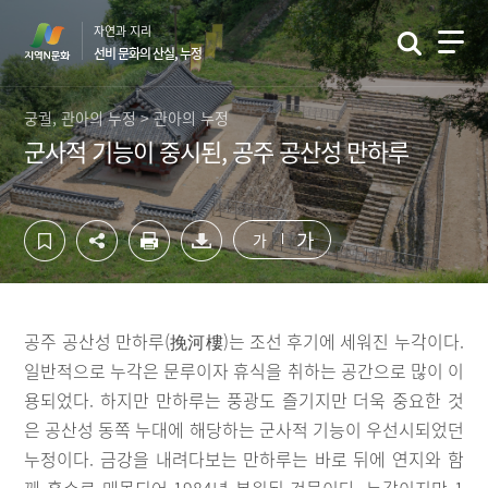
컨
하
자연과 지리
텐
단
선비 문화의 산실, 누정
츠
영
영
역
역
바
궁궐, 관아의 누정 > 관아의 누정
바
로
군사적 기능이 중시된, 공주 공산성 만하루
로
가
가
기
기
가
가
공주 공산성 만하루(挽河樓)는 조선 후기에 세워진 누각이다.
일반적으로 누각은 문루이자 휴식을 취하는 공간으로 많이 이
용되었다. 하지만 만하루는 풍광도 즐기지만 더욱 중요한 것
은 공산성 동쪽 누대에 해당하는 군사적 기능이 우선시되었던
누정이다. 금강을 내려다보는 만하루는 바로 뒤에 연지와 함