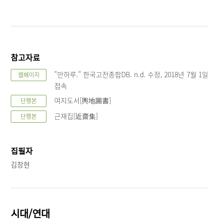
참고자료
"만하루." 한국고전종합DB. n.d. 수정, 2018년 7월 1일
웹페이지
접속
여지도서[輿地圖書]
단행본
근재집[近齋集]
단행본
집필자
김창현
시대/연대