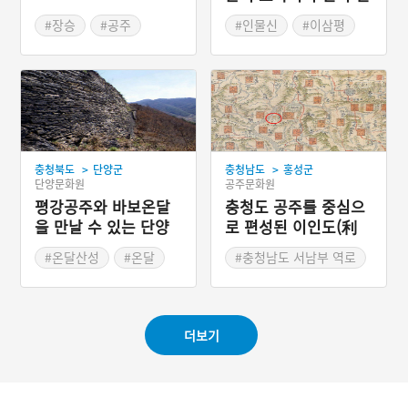
이삼평(李參平)
#장승
#공주
#인물신
#이삼평
#충청남도 마을이야기
>
>
충청북도
단양군
충청남도
홍성군
단양문화원
공주문화원
평강공주와 바보온달
충청도 공주를 중심으
을 만날 수 있는 단양
로 편성된 이인도(利
온달 산성
仁道)
#온달산성
#온달
#충청남도 서남부 역로
#평강공주
#충청수영로 보령 남포
#드라마 주요 소재
더보기