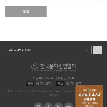
목록
GO
테마 사이트 바로가기
서울 마포대로 49 성우빌딩 308호
전화
02-704-2379
팩스
02-704-2377
COPYRIGHT
(c)
2018 The Federation of Korean Cultural Centers.
ALL RIGHT RES
ERVED.