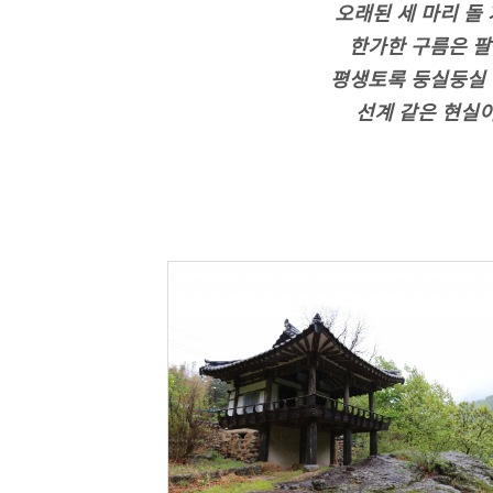
오래된 세 마리 돌
한가한 구름은 팔
평생토록 둥실둥실 
선계 같은 현실이