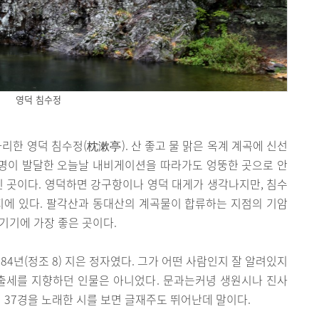
영덕 침수정
리한 영덕 침수정(枕漱亭). 산 좋고 물 맑은 옥계 계곡에 신선
문명이 발달한 오늘날 내비게이션을 따라가도 엉뚱한 곳으로 안
진 곳이다. 영덕하면 강구항이나 영덕 대게가 생각나지만, 침수
지에 있다. 팔각산과 동대산의 계곡물이 합류하는 지점의 기암
기기에 가장 좋은 곳이다.
1784년(정조 8) 지은 정자였다. 그가 어떤 사람인지 잘 알려있지
 출세를 지향하던 인물은 아니었다. 문과는커녕 생원시나 진사
 37경을 노래한 시를 보면 글재주도 뛰어난데 말이다.