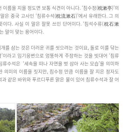
런 이름을 지을 정도면 보통 식견이 아니다. ‘침수정(枕漱亭)’의
 이 말은 중국 고사인 ‘침류수석(枕流漱石)’에서 유래한다. 그 의
 뜻이다. 사실 이 말은 잘못 쓰인 단어이다. ‘침석수류(枕石漱
’라는 말이 맞는 용어이다.
개를 삼는 것은 더러운 귀를 씻으려는 것이요, 돌로 이를 닦는
함’이라고 임기응변으로 엉뚱하게 주장하는 것을 빗대어 ‘침류
 침류수석은 ‘세속을 떠나 자연을 벗 삼아 사는 모습’을 의미하
한 의미의 이름을 짓지만, 침수정 만큼 이름을 잘 지은 정자도
석과 같은 바위와 푸르디푸른 맑은 물이 있어 침류수석과 잘 어