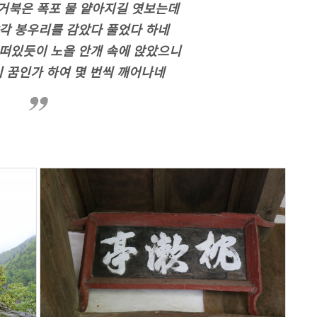
 거북은 폭포 물 얕아지길 엿보는데
각 봉우리를 감았다 풀었다 하네
떠있듯이 노을 안개 속에 앉았으니
 꿈인가 하여 몇 번씩 깨어나네