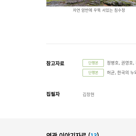
자연 암반에 우뚝 서있는 침수정
참고자료
정병호, 권영호, 전
단행본
허균, 한국의 누와 정
단행본
집필자
김창현
연관 이야기자료 (
13
)