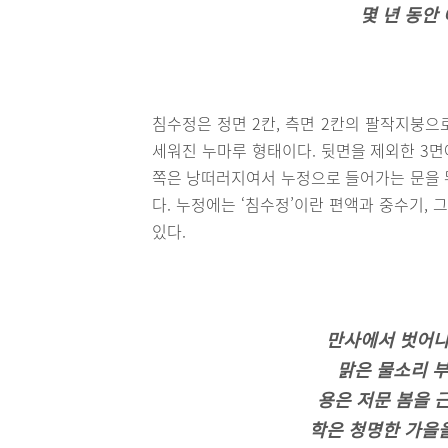
몇 년 동안
침수정은 정면 2칸, 측면 2칸의 팔작지붕으
세워진 누마루 형태이다. 뒷면을 제외한 3면
쪽은 낭떠러지여서 누정으로 들어가는 문을 뒤
다. 누정에는 ‘침수정’이란 편액과 중수기,
있다.
만사에서 벗어나
맑은 물소리 
용은 저문 봄을 
학은 청명한 가을