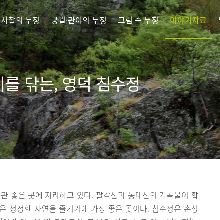
·사찰의 누정
궁궐·관아의 누정
그림 속 누정
이야기자료
이를 닦는, 영덕 침수정
관 좋은 곳에 자리하고 있다. 팔각산과 동대산의 계곡물이 합
은 청정한 자연을 즐기기에 가장 좋은 곳이다. 침수정은 손성