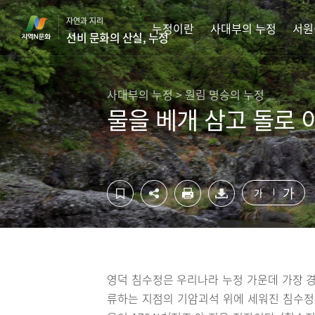
컨
하
자연과 지리
텐
단
누정이란
사대부의 누정
서원
선비 문화의 산실, 누정
츠
영
영
역
역
바
바
로
사대부의 누정 > 원림 명승의 누정
로
가
물을 베개 삼고 돌로 
가
기
기
가
가
영덕 침수정은 우리나라 누정 가운데 가장 경
류하는 지점의 기암괴석 위에 세워진 침수정