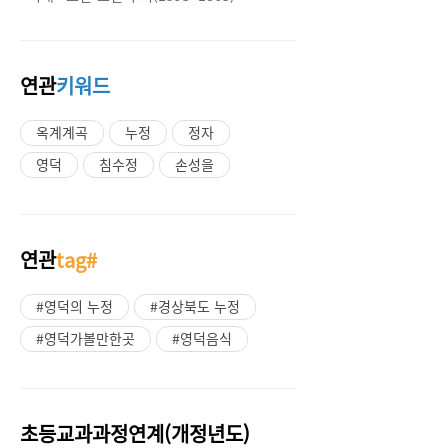
연관
키워드
옥계계곡
누정
정자
영덕
침수정
손성을
연관
tag#
#영덕의 누정
#경상북도 누정
#영덕가볼만한곳
#영덕음식
초등교과과정연계(개정년도)