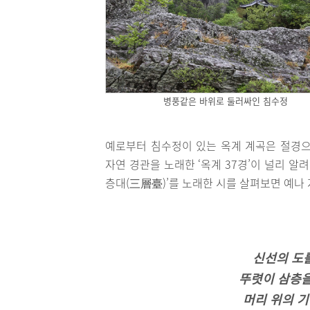
병풍같은 바위로 둘러싸인 침수정
예로부터 침수정이 있는 옥계 계곡은 절경으
자연 경관을 노래한 ‘옥계 37경’이 널리 알
층대(三層臺)’를 노래한 시를 살펴보면 예나 
신선의 도
뚜렷이 삼층을
머리 위의 기