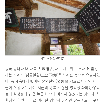
함안 하환정 편액들
중국 송나라 때 대복고(戴復古)라는 시인이 「조대(釣臺)」
라는 시에서 ‘삼공불환(三公不換)’을 노래한 것으로 유명하였
다. 즉 세속에서 벗어난 물외한인(物外閑人)으로서 자연과 더
불어 유유자적 사는 지금의 행복한 삶을 영의정·좌의정·우의
정의 삼정승과 같은 높은 벼슬과 바꾸지 않겠다는 것이다. 하
환정의 하환은 바로 이러한 영달의 상징인 삼공과도 바꾸지