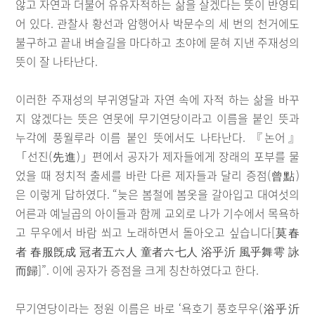
않고 자연과 더불어 유유자적하는 삶을 살겠다는 뜻이 반영되
어 있다. 관찰사 황선과 암행어사 박문수의 세 번의 천거에도
불구하고 끝내 벼슬길을 마다하고 초야에 묻혀 지낸 주재성의
뜻이 잘 나타난다.
이러한 주재성의 부귀영달과 자연 속에 자적 하는 삶을 바꾸
지 않겠다는 뜻은 연못에 무기연당이라고 이름을 붙인 뜻과
누각에 풍월루라 이름 붙인 뜻에서도 나타난다. 『논어』
「선진(先進)」편에서 공자가 제자들에게 장래의 포부를 물
었을 때 정치적 출세를 바란 다른 제자들과 달리 증점(曾點)
은 이렇게 답하였다. “늦은 봄철에 봄옷을 갈아입고 대여섯의
어른과 예닐곱의 아이들과 함께 교외로 나가 기수에서 목욕하
고 무우에서 바람 쐬고 노래하면서 돌아오고 싶습니다[莫春
者 春服旣成 冠者五六人 童者六七人 浴乎沂 風乎舞雩 詠
而歸]”. 이에 공자가 증점을 크게 칭찬하였다고 한다.
무기연당이라는 정원 이름은 바로 ‘욕호기 풍호무우(浴乎沂