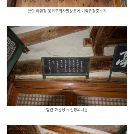
함안 하환정 봉화주의사판상운과 기약유정중수기
함안 하환정 무신창의시운