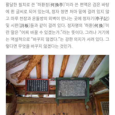
활달한 필치로 쓴 ‘하환정(何換亭)’이라 쓴 편액은 검은 바탕
에 흰 글씨로 되어 있는데, 정자 정면 처마 밑에 걸려 있지 않
고 마루 천장과 온돌방의 외벽이 만나는 곳에 정자기(亭子記)
및 시판(詩板)들과 같이 걸려 있다. 정자명의 ‘하환(何換)’이
란 말은 “어찌 바꿀 수 있겠는가.”라는 뜻이다. 그러나 거기에
는 역설적으로 “바꾸지 않겠다.”는 강한 의지가 서려 있다. 그
렇다면 무엇을 바꾸지 않겠다는 것인가.