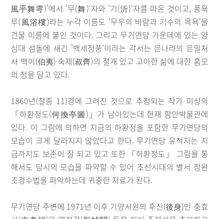
風乎舞雩)’에서 ’무(舞)‘자와 ’기(沂)‘자를 따온 것이고, 풍욕
루(風浴樓)라는 누각 이름도 ’무우의 바람과 기수의 목욕‘을
건물 이름에 붙인 것이다. 그리고 무기연당 가운데에 있는 양
심대 섬돌에 새긴 ’백세청풍‘이라는 각서는 은나라의 은일처
사 백이(伯夷)·숙제(叔齊)의 절개 있고 고아한 삶에 대한 흠모
의 정을 담고 있다.
1860년(철종 11)경에 그려진 것으로 추정되는 작가 미상의
「하환정도(何換亭圖)」가 남아있는데 현재 함안박물관에
있다. 이 그림에 의하면 지금의 하환정을 포함한 무기연당의
모습이 크게 달라지지 않았다고 한다. 무기연당 유적지는 지
금까지도 보존이 잘 되고 있고 또한 「하환정도」 그림을 통
해서도 당시의 모습을 파악할 수 있어 조선시대의 별서 정원
조경수법을 파악하는데 귀중한 자료가 된다.
무기연당 주변에 1971년 이후 기양서원의 후신(後身)인 충효