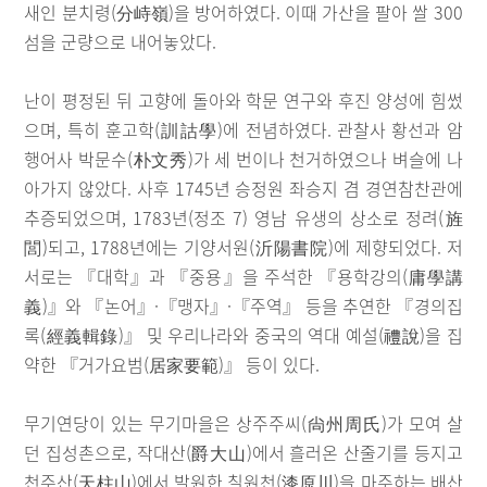
새인 분치령(分峙嶺)을 방어하였다. 이때 가산을 팔아 쌀 300
섬을 군량으로 내어놓았다.
난이 평정된 뒤 고향에 돌아와 학문 연구와 후진 양성에 힘썼
으며, 특히 훈고학(訓詁學)에 전념하였다. 관찰사 황선과 암
행어사 박문수(朴文秀)가 세 번이나 천거하였으나 벼슬에 나
아가지 않았다. 사후 1745년 승정원 좌승지 겸 경연참찬관에
추증되었으며, 1783년(정조 7) 영남 유생의 상소로 정려(旌
閭)되고, 1788년에는 기양서원(沂陽書院)에 제향되었다. 저
서로는 『대학』과 『중용』을 주석한 『용학강의(庸學講
義)』와 『논어』·『맹자』·『주역』 등을 추연한 『경의집
록(經義輯錄)』 및 우리나라와 중국의 역대 예설(禮說)을 집
약한 『거가요범(居家要範)』 등이 있다.
무기연당이 있는 무기마을은 상주주씨(尙州周氏)가 모여 살
던 집성촌으로, 작대산(爵大山)에서 흘러온 산줄기를 등지고
천주산(天柱山)에서 발원한 칠원천(漆原川)을 마주하는 배산