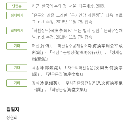
허균. 한국의 누와 정. 서울: 다른세상, 2009.
단행본
"은둔의 삶을 노래한 "무기연당 하환정"." 다음 블로
웹페이지
그. n.d. 수정, 2018년 11월 7일 접속
"하환정도(何換亭圖)로 보는 별서 정원." 문화유산채
웹페이지
널. n.d. 수정, 2018년 11월 7일 접속
허전(許傳), 「하환정주공재성소축(何換亭周公宰成
기타
所築)」· 「국담주공행장(菊潭周公行狀)」, 『성재집
(性齋集)』
곽종석(郭鍾錫), 「차주씨하환정운(次周氏何換亭
기타
韻)」, 『면우문집(俛宇文集)』
장석영(張錫英), 「우차하환정판상운(又次何換亭板
기타
上韻)」, 『회당문집(晦堂文集)』
집필자
장현희