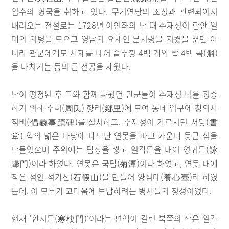
임수의 형국을 취하고 있다. 무기연당의 조성과 관련되어서
내려오는 전설로는 1728년 이인좌의 난 때 주재성이 함안 일
대의 의병을 모으고 영남의 요새인 분치령을 지켰을 뿐만 아
니라 관군에게도 사재를 내어 솥뚜껑 4백 개와 쌀 4백 곡(斛)
을 바치기는 등의 큰 전공을 세웠다.
난이 평정된 후 그와 함께 싸웠던 관군들이 주재성 덕을 칭송
하기 위해 주씨(周氏) 향리(鄕里)에 모여 동네 입구에 창의사
적비(倡義事蹟碑)를 설치하고, 주재성이 가르치던 서당(書
堂) 앞의 넓은 마당에 네모난 연못을 파고 가운데 둥근 섬을
만들었으며 주위에는 담장을 쌓고 일각문을 내어 영귀문(詠
歸門)이라 하였다. 연못은 국담(菊潭)이라 하였고, 연못 내에
작은 섬인 석가산(石假山)을 만들어 양심대(養心臺)라 하였
는데, 이 모두가 고마움에 보답하려는 병사들의 정성이었다.
현재 ‘한서문(寒棲門)’이라는 편액이 걸린 북쪽의 작은 일각