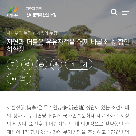
컨
하
자연과 지리
텐
단
선비 문화의 산실, 누정
츠
영
영
역
역
바
사대부의 누정 > 가옥의 누정
바
로
자연과 더불은 유유자적을 어찌 바꿀소냐, 함안
로
가
하환정
가
기
기
가
가
하환정(何換亭)은 무기연당(舞沂蓮塘) 정원에 있는 조선시대
의 정자로 무기연당과 함께 국가민속문화재 제208호로 지정
되어 있다. 조선후기 이인좌의 난 때 의병장으로 활약했던 주
재성이 1717년(숙종 43)에 무기연당을 조성하고 1728년(영