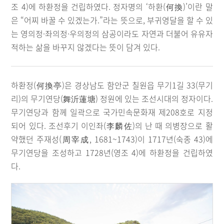
조 4)에 하환정을 건립하였다. 정자명의 ‘하환(何換)’이란 말
은 “어찌 바꿀 수 있겠는가.”라는 뜻으로, 부귀영달을 할 수 있
는 영의정·좌의정·우의정의 삼공이라도 자연과 더불어 유유자
적하는 삶을 바꾸지 않겠다는 뜻이 담겨 있다.
하환정(何換亭)은 경상남도 함안군 칠원읍 무기1길 33(무기
리)의 무기연당(舞沂蓮塘) 정원에 있는 조선시대의 정자이다.
무기연당과 함께 일곽으로 국가민속문화재 제208호로 지정
되어 있다. 조선후기 이인좌(李麟佐)의 난 때 의병장으로 활
약했던 주재성(周宰成, 1681~1743)이 1717년(숙종 43)에
무기연당을 조성하고 1728년(영조 4)에 하환정을 건립하였
다.