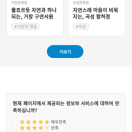
거창문화원
곡성문화원
물흐르듯 자연과 하나
자연스레 마음이 비워
되는, 거창 구연서원
지는, 곡성 함허정
관수루
#거창의 명승
#곡성
#경상남도 누정
#전라남도 누정
#거창가볼만한곳
#곡성가볼만한곳
더보기
현재 페이지에서 제공되는 정보와 서비스에 대하여 만
족하십니까?
매우만족
만족