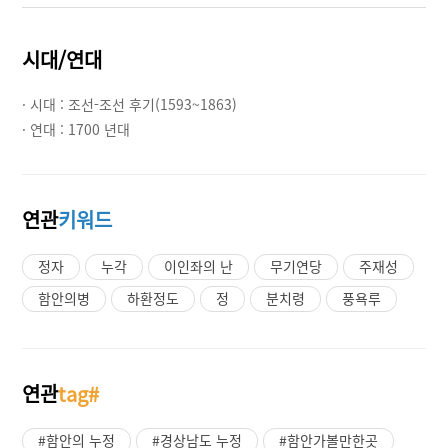
시대/연대
· 시대 :
조선-조선 후기(1593~1863)
· 연대 :
1700 년대
연관
키워드
정자
누각
이인좌의 난
무기연당
주재성
함안의병
하환정도
정
분치령
풍욕루
연관
tag#
#함안의 누정
#경상남도 누정
#함안가볼만한곳