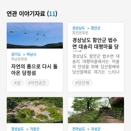
연관 이야기자료 (
11
)
>
경상남도
함안군
함안문화원
경상남도 함안군 법수
면 대송리 대평마을 당
산제
>
경기도
하남시
경상남도 함안군 법수면 대
하남문화원
송리 대평마을에서는 마을
자연의 품으로 다시 돌
의 안녕을 위해 당산할배와
당산할매로 여기는 느티나
아온 당정섬
무에서 음력 정월 대보름에
마을제사를 지낸다. 마을 어
#섬
#자연공간
#당산제
귀 서쪽에 당산할매나무가
#경기도 하남시
#경상남도 마을이야기
있고 여기서 1킬로미터 정
도 떨어진 곳에 당산할배나
무가 있다. 과거에는 제의
끝에 달집태우기도 하였으
나 현재는 하지 않고 있다.
>
>
경상남도
거창군
전라남도
곡성군