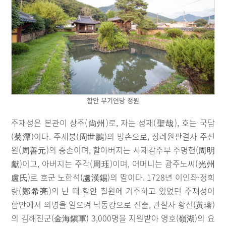
함안 무기연당 정원
주재성은 본관이 상주(尙州)로, 자는 성재(聖哉), 호는 국담
(菊潭)이다. 주세붕(周世鵬)의 방손으로, 장례원판결사 주선
원(周善元)의 증손이며, 할아버지는 사재감주부 주명헌(周明
獻)이고, 아버지는 주각(周珏)이며, 어머니는 광주노씨(光州
盧氏)로 호군 노한석(盧漢錫)의 딸이다. 1728년 이인좌·정희
량(鄭希亮)의 난 때 함안 칠원에 거주하고 있었던 주재성이
함안에서 의병을 일으켜 낙동강으로 진출, 관찰사 황선(黃璿)
의 김해진군(金海鎭軍) 3,000명을 지원받아 영호(嶺湖)의 요