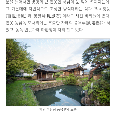
문을 들어서면 방형의 큰 연못인 국담이 눈 앞에 펼쳐지는데,
그 가운데에 자연석으로 조성한 양심대라는 섬과 ‘백세청풍
(百世淸風)’과 ‘봉황석(鳳凰石)’이라고 새긴 바위들이 있다.
연못 동남쪽 모서리에는 조촐한 자태의 풍욕루(風浴樓)가 서
있고, 동쪽 연못가에 하환정이 자리 잡고 있다.
함안 하환정 풍욕루와 노송