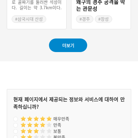
왜구의 경주 공격을 막
로 골짜기를 둘러싼 석성이
다. 길이는 약 3.7km이다.
는 관문성
591년(신라 진평왕 13)에
‘남산성’을 쌓으니 주위가
#삼국시대 산성
#경주
#장성
2,854보였다는 기록이 있
#경주 산성
#경주역사유적지구
다. 679년(신라 문무왕 19)
#경상북도 산성
#신대리성
에 성을 크게 증축하였다는
기록도 보인다. 그동안 ‘남
더보기
산성’으로 불렸다.
현재 페이지에서 제공되는 정보와 서비스에 대하여 만
족하십니까?
매우만족
만족
보통
불만족