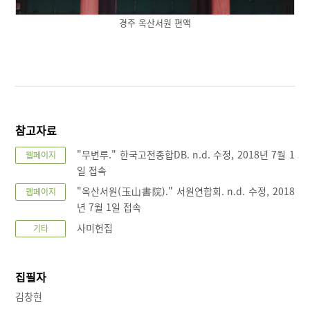
경주 옥산서원 편액
참고자료
"무변루." 한국고전종합DB. n.d. 수정, 2018년 7월 1
웹페이지
일 접속
"옥산서원(玉山書院)." 서원연합회. n.d. 수정, 2018
웹페이지
년 7월 1일 접속
사미헌집
기타
집필자
김창현