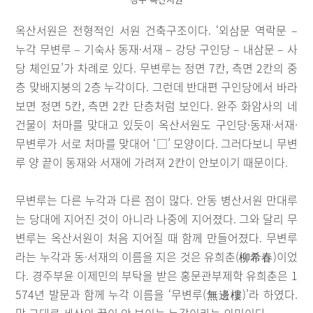
옥산서원은 전형적인 서원 건축구조이다. ‘외삼문 역락문 –
누각 무변루 – 기숙사 동재·서재 – 강당 구인당 – 내삼문 – 사
당 체인묘’가 차례로 있다. 무변루는 정면 7칸, 측면 2칸의 중
층 맞배지붕의 2층 누각이다. 그런데 반대편 구인당에서 바라
보면 정면 5칸, 측면 2칸 단층처럼 보인다. 완주 화암사의 네
건물이 처마를 맞대고 있듯이 옥산서원도 구인당·동재·서재·
무변루가 서로 처마를 맞대어 ‘□’ 모양이다. 그러다보니 무변
루 양 끝이 동재와 서재에 가려져 2칸이 안보이기 때문이다.
무변루는 다른 누각과 다른 점이 많다. 안동 병산서원 만대루
는 당대에 지어진 것이 아니라 나중에 지어졌다. 그와 달리 무
변루는 옥산서원이 처음 지어질 때 함께 만들어졌다. 무변루
라는 누각과 동·서재의 이름을 지은 것은 유희춘(柳希春)이었
다. 경주부윤 이제민의 부탁을 받은 홍문관부제학 유희춘은 1
574년 발문과 함께 누각 이름을 ‘무변루(無邊樓)’라 하였다.