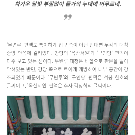
차가운 달빛 부질없이 물가의 누대에 머무르네.
‘무변루’ 편액도 특이하게 입구 쪽이 아닌 반대편 누각의 대청
중앙 안쪽에 걸려있다. 강당의 ‘옥산서원’과 ‘구인당’ 편액이
마주 보고 있는 셈이다. 무변루 대청은 바깥으로 판문을 달아
막혀있는 반면, 강당 쪽으로 트이게 개방하여 내부 공간이 강
조되었기 때문이다. ‘무변루’와 ‘구인당’ 편액은 석봉 한호의
글씨이고, ‘옥산서원’ 편액은 추사 김정희의 글씨이다.