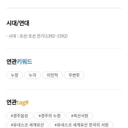
시대/연대
· 시대 :
조선-조선 전기(1392~1592)
연관
키워드
누정
누각
이언적
무변루
연관
tag#
#경주읍성
#경주의 누정
#옥산서원
#유네스코 세계유산
#유네스코 세계유산 한국의 서원