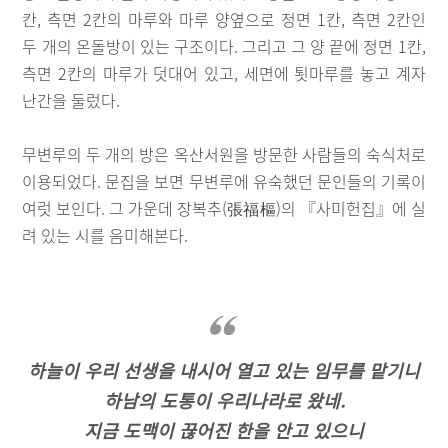
칸, 측면 2칸의 마루와 마루 양옆으로 정면 1칸, 측면 2칸인
두 개의 온돌방이 있는 구조이다. 그리고 그 양 끝에 정면 1칸,
측면 2칸의 마루가 덧대어 있고, 세면에 툇마루를 놓고 계자
난간을 둘렀다.
무변루의 두 개의 방은 옥산서원을 방문한 사람들의 숙식처로
이용되었다. 문집을 보면 무변루에 유숙했던 문인들의 기록이
여럿 보인다. 그 가운데 장복추(張福樞)의 『사미헌집』에 실
려 있는 시를 음미해본다.
하늘이 우리 선생을 내시어 열고 있는 임무를 맡기니
하남의 도통이 우리나라로 왔네.
지금 도맥이 끊어진 한을 안고 있으니