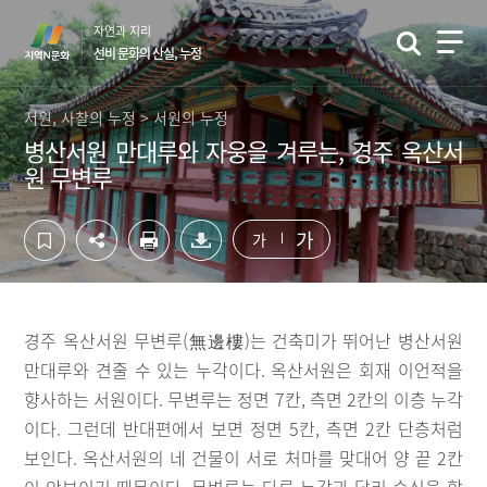
컨
하
자연과 지리
텐
단
선비 문화의 산실, 누정
츠
영
영
역
역
바
서원, 사찰의 누정 > 서원의 누정
바
로
병산서원 만대루와 자웅을 겨루는, 경주 옥산서
로
가
원 무변루
가
기
기
가
가
경주 옥산서원 무변루(無邊樓)는 건축미가 뛰어난 병산서원
만대루와 견줄 수 있는 누각이다. 옥산서원은 회재 이언적을
향사하는 서원이다. 무변루는 정면 7칸, 측면 2칸의 이층 누각
이다. 그런데 반대편에서 보면 정면 5칸, 측면 2칸 단층처럼
보인다. 옥산서원의 네 건물이 서로 처마를 맞대어 양 끝 2칸