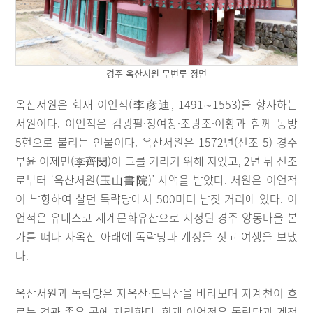
경주 옥산서원 무변루 정면
옥산서원은 회재 이언적(李彦迪, 1491∼1553)을 향사하는
서원이다. 이언적은 김굉필·정여창·조광조·이황과 함께 동방
5현으로 불리는 인물이다. 옥산서원은 1572년(선조 5) 경주
부윤 이제민(李齊閔)이 그를 기리기 위해 지었고, 2년 뒤 선조
로부터 ‘옥산서원(玉山書院)’ 사액을 받았다. 서원은 이언적
이 낙향하여 살던 독락당에서 500미터 남짓 거리에 있다. 이
언적은 유네스코 세계문화유산으로 지정된 경주 양동마을 본
가를 떠나 자옥산 아래에 독락당과 계정을 짓고 여생을 보냈
다.
옥산서원과 독락당은 자옥산·도덕산을 바라보며 자계천이 흐
르는 경관 좋은 곳에 자리한다. 회재 이언적은 독락당과 계정