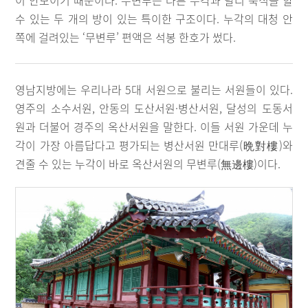
이 안보이기 때문이다. 무변루는 다른 누각과 달리 숙식을 할
수 있는 두 개의 방이 있는 특이한 구조이다. 누각의 대청 안
쪽에 걸려있는 ‘무변루’ 편액은 석봉 한호가 썼다.
영남지방에는 우리나라 5대 서원으로 불리는 서원들이 있다.
영주의 소수서원, 안동의 도산서원·병산서원, 달성의 도동서
원과 더불어 경주의 옥산서원을 말한다. 이들 서원 가운데 누
각이 가장 아름답다고 평가되는 병산서원 만대루(晩對樓)와
견줄 수 있는 누각이 바로 옥산서원의 무변루(無邊樓)이다.