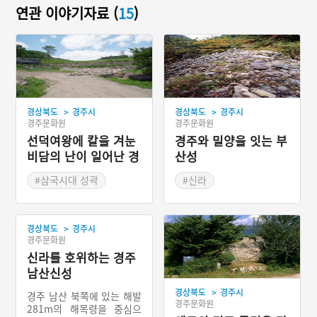
연관 이야기자료 (
15
)
>
>
경상북도
경주시
경상북도
경주시
경주문화원
경주문화원
선덕여왕에 칼을 겨눈
경주와 밀양을 잇는 부
비담의 난이 일어난 경
산성
주 명활성
#삼국시대 성곽
#신라
#경상북도 성곽
#경상북도 경주
#경주 성곽
#주사산성
>
경상북도
경주시
#드라마 주요 소재
경주문화원
신라를 호위하는 경주
남산신성
>
경상북도
경주시
경주 남산 북쪽에 있는 해발
경주문화원
281m의 해목령을 중심으