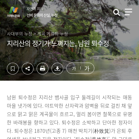
컨
하
자연과 지리
텐
단
선비 문화의 산실, 누정
츠
영
영
역
역
바
사대부의 누정 > 계곡 계류의 누정
바
로
지리산의 정기가 느껴지는, 남원 퇴수정
로
가
가
기
기
가
가
남원 퇴수정은 지리산 뱀사골 입구 둘레길이 시작되는 매동
마을 냇가에 있다. 야트막한 산자락과 암벽을 뒤로 걸친 채 앞
으로 맑고 맑은 계곡물이 흐르고, 멀리 봄이면 철쭉으로 유명
한 바래봉을 향하고 있다. 퇴수정은 소박하고 단아한 정자이
다. 퇴수정은 1870년(고종 7) 매천 박치기(朴致箕)가 은퇴 후