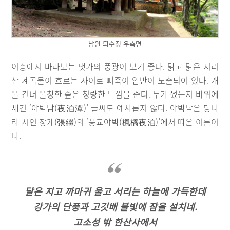
남원 퇴수정 우측면
이층에서 바라보는 냇가의 풍광이 보기 좋다. 맑고 맑은 지리
산 계곡물이 흐르는 사이로 삐죽이 암반이 노출되어 있다. 개
울 건너 울창한 숲은 청량한 느낌을 준다. 누가 썼는지 바위에
새긴 ‘야박담(夜泊潭)’ 글씨도 예사롭지 않다. 야박담은 당나
라 시인 장계(張繼)의 ‘풍교야박(楓橋夜泊)’에서 따온 이름이
다.
달은 지고 까마귀 울고 서리는 하늘에 가득한데
강가의 단풍과 고깃배 불빛에 잠을 설치네.
고소성 밖 한산사에서