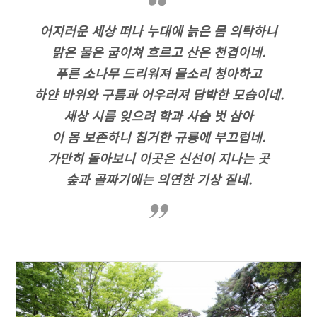
어지러운 세상 떠나 누대에 늙은 몸 의탁하니
맑은 물은 굽이쳐 흐르고 산은 천겹이네.
푸른 소나무 드리워져 물소리 청아하고
하얀 바위와 구름과 어우러져 담박한 모습이네.
세상 시름 잊으려 학과 사슴 벗 삼아
이 몸 보존하니 칩거한 규룡에 부끄럽네.
가만히 돌아보니 이곳은 신선이 지나는 곳
숲과 골짜기에는 의연한 기상 짙네.