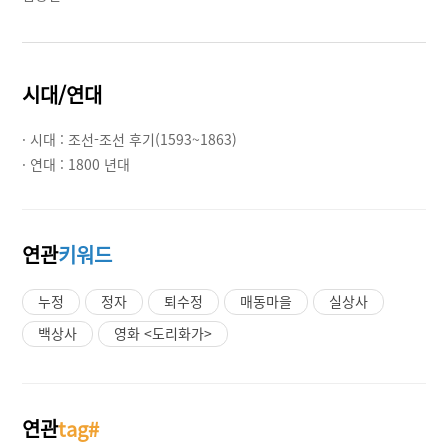
시대/연대
· 시대 :
조선-조선 후기(1593~1863)
· 연대 :
1800 년대
연관
키워드
누정
정자
퇴수정
매동마을
실상사
백상사
영화 <도리화가>
연관
tag#