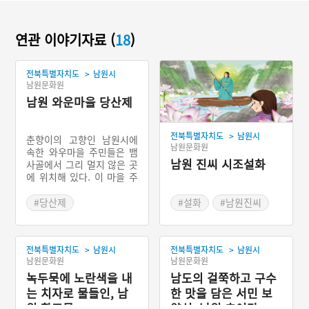
연관 이야기자료 (
18
)
>
전북특별자치도
남원시
남원문화원
남원 와운마을 당산제
>
전북특별자치도
남원시
춘향이의 고향인 남원시에
남원문화원
속한 와우마을 주민들은 뱀
남원 진씨 시조설화
사골에서 그리 멀지 않은 곳
에 위치해 있다. 이 마을 주
민들은 음력 초사흘이면 마
을의 신에게 제의를 지낸다.
#당산제
#설화
#남원진씨
제의의 명칭은 당산제이다.
#전라북도 마을이야기
#출생설화
#시조설화
제의를 지내는 목적은 주민
#남원 진씨 출생담
들의 건강과 풍농이다. 제의
>
>
전북특별자치도
남원시
전북특별자치도
남원시
는 선출된 제관이 주도하며
남원문화원
남원문화원
제의과정에서는 축문을 읽
는다. 현재는 청년송 문화보
녹두묵에 노란색을 내
남도의 걸쭉하고 구수
존회와 주민들이 공동으로
는 치자로 물들인, 남
한 맛을 담은 서민 보
마을제의를 주관하고 있다.
원 황포묵
양식, 남원 추어탕