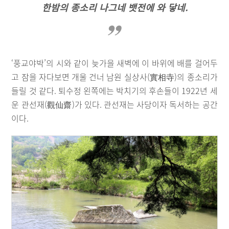
한밤의 종소리 나그네 뱃전에 와 닿네.
‘풍교야박’의 시와 같이 늦가을 새벽에 이 바위에 배를 걸어두
고 잠을 자다보면 개울 건너 남원 실상사(實相寺)의 종소리가
들릴 것 같다. 퇴수정 왼쪽에는 박치기의 후손들이 1922년 세
운 관선재(觀仙齋)가 있다. 관선재는 사당이자 독서하는 공간
이다.