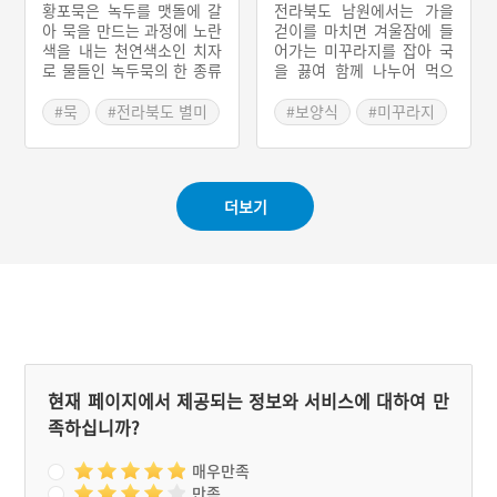
단절되었던 제의를 다시 복
황포묵은 녹두를 맷돌에 갈
전라북도 남원에서는 가을
원한 탓에 본래의 모습과는
아 묵을 만드는 과정에 노란
걷이를 마치면 겨울잠에 들
조금 다른 형태로 제의를 지
색을 내는 천연색소인 치자
어가는 미꾸라지를 잡아 국
내고 있긴 하나 나름대로 명
로 물들인 녹두묵의 한 종류
을 끓여 함께 나누어 먹으
맥을 유지하고 있다. 이 과
로 전라북도 남원시의 향토
며, 기운을 보충하고 겨울을
정에서 외지인들이 적극적
음식이다. 녹두묵에 치자로
대비하였다고 한다. 추어탕
#묵
#전라북도 별미
#보양식
#미꾸라지
인 참여를 하고 있으며 소원
물들인 것을 황포묵이라 하
은 지역별로 다양하지만 남
#남원 가볼만한곳
#추어탕
빌기 등의 행사를 함께 진행
고 물들이지 않은 녹두묵은
원 추어탕은 미꾸라지를 통
#전라북도 별미
하고 있다.
청포묵이라 한다.
째로 갈아서 된장에 버무린
시래기 등과 함께 끓여낸 것
#남원 가볼만한곳
더보기
이 특징으로 남원시의 향토
음식이다.
현재 페이지에서 제공되는 정보와 서비스에 대하여 만
족하십니까?
매우만족
만족