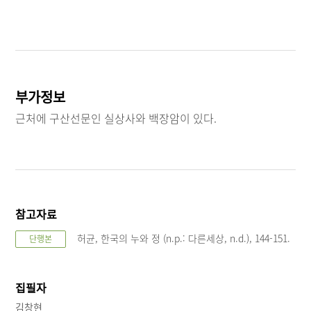
부가정보
근처에 구산선문인 실상사와 백장암이 있다.
참고자료
허균, 한국의 누와 정 (n.p.: 다른세상, n.d.), 144-151.
단행본
집필자
김창현