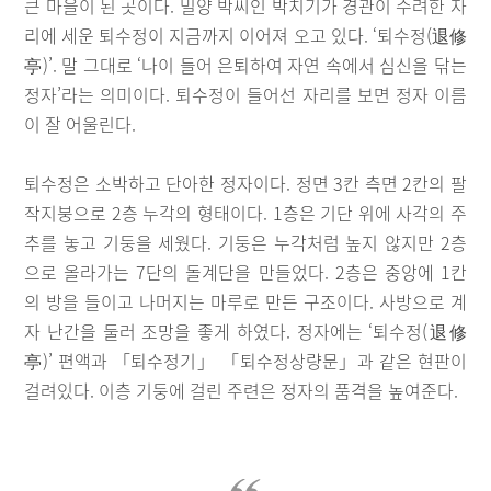
큰 마을이 된 곳이다. 밀양 박씨인 박치기가 경관이 수려한 자
리에 세운 퇴수정이 지금까지 이어져 오고 있다. ‘퇴수정(退修
亭)’. 말 그대로 ‘나이 들어 은퇴하여 자연 속에서 심신을 닦는
정자’라는 의미이다. 퇴수정이 들어선 자리를 보면 정자 이름
이 잘 어울린다.
퇴수정은 소박하고 단아한 정자이다. 정면 3칸 측면 2칸의 팔
작지붕으로 2층 누각의 형태이다. 1층은 기단 위에 사각의 주
추를 놓고 기둥을 세웠다. 기둥은 누각처럼 높지 않지만 2층
으로 올라가는 7단의 돌계단을 만들었다. 2층은 중앙에 1칸
의 방을 들이고 나머지는 마루로 만든 구조이다. 사방으로 계
자 난간을 둘러 조망을 좋게 하였다. 정자에는 ‘퇴수정(退修
亭)’ 편액과 「퇴수정기」 「퇴수정상량문」과 같은 현판이
걸려있다. 이층 기둥에 걸린 주련은 정자의 품격을 높여준다.