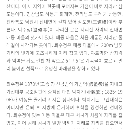
산이다. 이 세 지역이 한곳에 모여지는 기점이 바로 지리산 삼
도봉이다. 경상남도 하동군 화개면, 전라남도 구례군 산동면,
전라북도 남원시 산내면에 걸쳐 있어 삼도봉(三道峰)이라 부
른다. 퇴수정(退修亭)이 자리한 곳은 지리산 자락의 산내면
매동 마을의 냇가에 있다. 매동 마을은 처음 개통된 지리산 둘
레길이 시작되는 곳이다. 퇴수정은 매동 마을에서 200m 남짓
거리의 냇가에 고즈넉하게 자리 잡고 있다. 야트막한 산자락
과 암벽을 뒤로 걸친 채 앞으로 맑고 맑은 계곡물이 흐르고 멀
리 봄이면 철쭉으로 유명한 바래봉을 향하고 있다.
퇴수정은 1870년(고종 7) 선공감의 가감역(假監役)을 지내고
가선대부 공조참판에 증직된 매천 박치기(朴致箕 ; 1825~19
06)가 여생을 즐기려고 지은 정자이다. 박치기는 고관대작은
아니지만 은퇴 후 지방에 은거하며 후학을 양성하던 선비였
다. 퇴수정이 있는 매동 마을은 대구 서씨가 처음에 자리를 잡
았고, 이어 김해 김씨와 밀양 박씨가 차례로 자리를 잡으면서