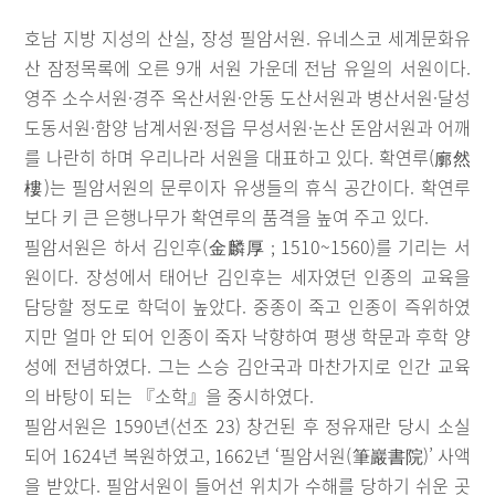
호남 지방 지성의 산실, 장성 필암서원. 유네스코 세계문화유
산 잠정목록에 오른 9개 서원 가운데 전남 유일의 서원이다.
영주 소수서원·경주 옥산서원·안동 도산서원과 병산서원·달성
도동서원·함양 남계서원·정읍 무성서원·논산 돈암서원과 어깨
를 나란히 하며 우리나라 서원을 대표하고 있다. 확연루(廓然
樓)는 필암서원의 문루이자 유생들의 휴식 공간이다. 확연루
보다 키 큰 은행나무가 확연루의 품격을 높여 주고 있다.
필암서원은 하서 김인후(金麟厚 ; 1510~1560)를 기리는 서
원이다. 장성에서 태어난 김인후는 세자였던 인종의 교육을
담당할 정도로 학덕이 높았다. 중종이 죽고 인종이 즉위하였
지만 얼마 안 되어 인종이 죽자 낙향하여 평생 학문과 후학 양
성에 전념하였다. 그는 스승 김안국과 마찬가지로 인간 교육
의 바탕이 되는 『소학』을 중시하였다.
필암서원은 1590년(선조 23) 창건된 후 정유재란 당시 소실
되어 1624년 복원하였고, 1662년 ‘필암서원(筆巖書院)’ 사액
을 받았다. 필암서원이 들어선 위치가 수해를 당하기 쉬운 곳