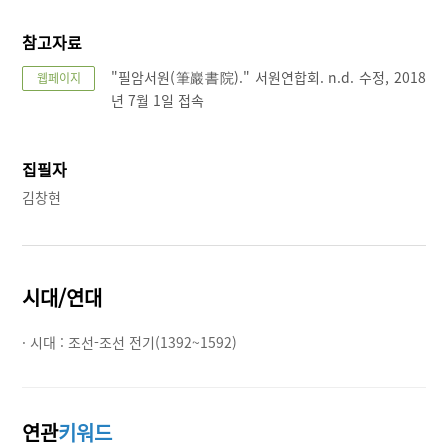
참고자료
"필암서원(筆巖書院)." 서원연합회. n.d. 수정, 2018
웹페이지
년 7월 1일 접속
집필자
김창현
시대/연대
· 시대 :
조선-조선 전기(1392~1592)
연관
키워드