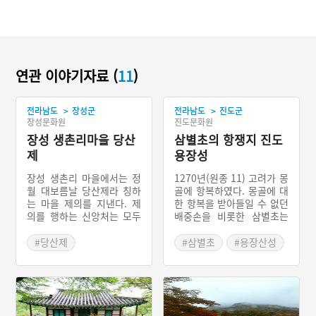
연관 이야기자료 (
11
)
>
>
전라남도
장성군
전라남도
진도군
장성문화원
진도문화원
장성 생촌리마을 당산
삼별초의 항쟁지 진도
제
용장성
장성 생촌리 마을에서는 정
1270년(원종 11) 고려가 몽
월 대보름날 당산제라 칭하
골에 항복하였다. 몽골에 대
는 마을 제의를 지낸다. 제
한 항복을 받아들일 수 없던
의를 행하는 신앙처는 모두
배중손을 비롯한 삼별초는
다섯 곳이다. 천룡 당산, 양
왕족인 승화후 온(承化候
지뜸새, 할아버지 당산, 할
溫)을 왕으로 삼아 남쪽으로
#당산제
#삼별초
#용장산성
머니 당산, 고량뜸새이다.
내려와 이곳에 궁궐과 성을
#전라남도 마을신앙
#대몽항쟁
제의를 지내기 전에 제의를
쌓고 몽골과의 전쟁을 계속
#장성 마을신앙
#전남 진도
주관할 제관을 선정한다. 대
하였다. 이때 쌓은 성이 바
략 제의를 지내기 열흘 전에
로 용장성이다. 용장산성의
#전라남도 성곽
생기복덕 등을 따져 제주,
해발고도는 대부분 200~23