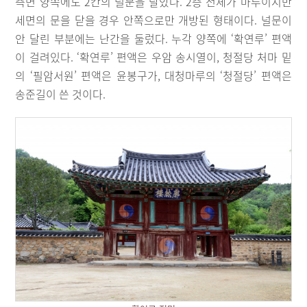
측면 양쪽에도 2칸의 널문을 달았다. 2층 전체가 마루이지만
세면의 문을 닫을 경우 안쪽으로만 개방된 형태이다. 널문이
안 달린 부분에는 난간을 둘렀다. 누각 양쪽에 ‘확연루’ 편액
이 걸려있다. ‘확연루’ 편액은 우암 송시열이, 청절당 처마 밑
의 ‘필암서원’ 편액은 윤봉구가, 대청마루의 ‘청절당’ 편액은
송준길이 쓴 것이다.