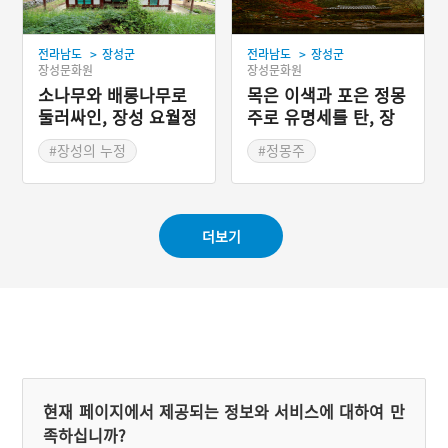
화주, 축관을 뽑는다. 뽑는
0m 정도인데 총길이는 13k
과정에서는 반드시 회의를
m가 넘을 것으로 추정되며
거친다. 제의 과정에서 쓰이
내벽과 외벽을 모두 돌로 쌓
>
>
전라남도
장성군
전라남도
장성군
는 비용은 각 가정에서 걷은
은 협축식 석성이다.
장성문화원
장성문화원
돈으로 충당하였으나 지금
은 마을의 공동자금으로 제
소나무와 배롱나무로
목은 이색과 포은 정몽
의를 지내고 있다. 제의에는
둘러싸인, 장성 요월정
주로 유명세를 탄, 장
과일과 건포, 메밀 범벅 등
성 백양사 쌍계루
이 제물로 쓰이며 고기와 생
#장성의 누정
#정몽주
선 등은 제물로 사용하지 않
#배롱나무가 아름다운 곳
#장성의 누정
는다. 제의는 제관을 중심으
#전라남도 누정
#전라남도 누정
로 한 유교식이며 소지를 올
리는 의식과 함께 축문을 읽
#강원도 장성
는다. 다섯 곳에서의 제의를
더보기
마치고 나면 도깨비 바우
(위) 라는 곳에 가서 제의를
지낸다. 여기에는 메밀 범벅
을 제물로 바친다. 모든 제
의가 끝나면 마당밟기를 한
다.
현재 페이지에서 제공되는 정보와 서비스에 대하여 만
족하십니까?