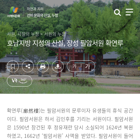
컨
하
자연과 지리
텐
단
선비 문화의 산실, 누정
츠
영
영
역
역
바
서원, 사찰의 누정 > 서원의 누정
바
로
호남지방 지성의 산실, 장성 필암서원 확연루
로
가
가
기
기
가
가
확연루(廓然樓)는 필암서원의 문루이자 유생들의 휴식 공간
이다. 필암서원은 하서 김인후를 기리는 서원이다. 필암서원
은 1590년 창건된 후 정유재란 당시 소실되어 1624년 복원
하였고, 1662년 ‘필암서원’ 사액을 받았다. 필암서원이 들어