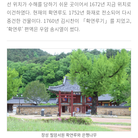
선 위치가 수해를 당하기 쉬운 곳이어서 1672년 지금 위치로
이건하였다. 현재의 확연루도 1752년 화재로 전소되어 다시
중건한 건물이다. 1760년 김시찬이 「확연루기」를 지었고,
‘확연루’ 편액은 우암 송시열이 썼다.
장성 필암서원 확연루와 은행나무