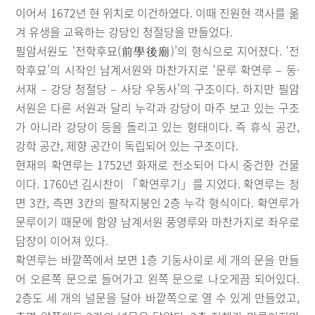
이어서 1672년 현 위치로 이건하였다. 이때 진원현 객사를 옮
겨 유생을 교육하는 강당인 청절당을 만들었다.
필암서원도 ‘전학후묘(前學後廟)’의 형식으로 지어졌다. ‘전
학후묘’의 시작인 남계서원와 마찬가지로 ‘문루 확연루 – 동·
서재 – 강당 청절당 – 사당 우동사’의 구조이다. 하지만 필암
서원은 다른 서원과 달리 누각과 강당이 마주 보고 있는 구조
가 아니라 강당이 등을 돌리고 있는 형태이다. 즉 휴식 공간,
강학 공간, 제향 공간이 독립되어 있는 구조이다.
현재의 확연루는 1752년 화재로 전소되어 다시 중건한 건물
이다. 1760년 김시찬이 「확연루기」를 지었다. 확연루는 정
면 3칸, 측면 3칸의 팔작지붕인 2층 누각 형식이다. 확연루가
문루이기 때문에 함양 남계서원 풍영루와 마찬가지로 좌우로
담장이 이어져 있다.
확연루는 바깥쪽에서 보면 1층 기둥사이로 세 개의 문을 만들
어 오른쪽 문으로 들어가고 왼쪽 문으로 나오게끔 되어있다.
2층도 세 개의 널문을 달아 바깥쪽으로 열 수 있게 만들었고,