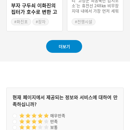
리 ‘고성군 최동북단 감시초
부자 구두쇠 이화진의
소’는 휴전선 248㎞ 비무장
지대 내에서 가장 먼저 세워
집터가 호수로 변한 고
진 감시초소다. 북한의 감시
성 화진포
초소와 580m밖에 떨어져
#화진포
#장자
#전쟁시설
있지 않다. ‘고성군 최동북
#강원도 지명유래
#강원도 근대문화유산
단 감시초소’는 1년 365일,
#강원 고성
#강원 고성
하루 24시간 북한군의 동태
를 감시하던 장소다. 1개 소
#드라마 촬영지
더보기
대 병력이 교대로 파견되어
약 2개월가량 머물면서 경
계 근무를 섰다. 2018년 ‘9·
19 군사합의’에 따라 남과
북이 각각 비무장지대 GP 1
1곳씩 철수하되, 1곳은 상
징적 기념물로 남겨두기로
하였는데, 북에서는 중부전
선 ‘까칠봉 GP’를, 남에서는
‘고성군 최동북단 감시초
현재 페이지에서 제공되는 정보와 서비스에 대하여 만
소’를 선택했다. 2018년 11
족하십니까?
월 모든 병력과 화기가 ‘고
성군 최동북단 감시초소’에
서 철수했다. 남과 북이 평
매우만족
화를 위해 손을 맞잡은 사례
만족
인 ‘고성군 최동북단 감시초
보통