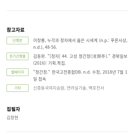
참고자료
이창룡, 누각과 정자에서 읊은 시세계 (n.p.: 푸른사상,
단행본
n.d.), 48-56.
김동완. "[정자] 44. 고성 청간정(淸澗亭)." 경북일보
정기간행물
(2016): 기획.특집.
"청간정." 한국고전종합DB. n.d. 수정, 2018년 7월 1
웹페이지
일 접속
신증동국여지승람, 연려실기술, 백호전서
기타
집필자
김창현