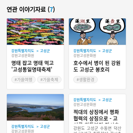
연관 이야기자료 (
7
)
>
>
강원특별자치도
고성군
강원특별자치도
고성군
강원고성문화원
강원고성문화원
명태 잡고 명태 먹고
호수에서 병이 된 강원
'고성통일명태축제'
도 고성군 봉호리
#가을여행
#가을축제
#생활환경
#명태
#강원 고성
#강원도 지명유래
#강원 고성 가볼만한곳
#강원 고성
>
강원특별자치도
고성군
강원고성문화원
적대의 상징에서 평화
협력의 상징으로 - 고
성군 최동북단 감시초
>
강원특별자치도
고성군
강원도 고성군 수동면 덕산
소
강원고성문화원