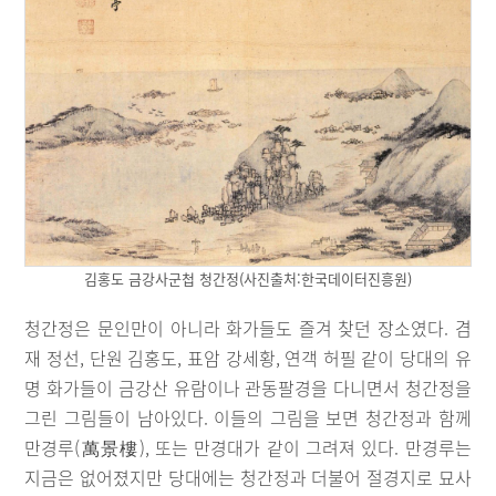
김홍도 금강사군첩 청간정(사진출처:한국데이터진흥원)
청간정은 문인만이 아니라 화가들도 즐겨 찾던 장소였다. 겸
재 정선, 단원 김홍도, 표암 강세황, 연객 허필 같이 당대의 유
명 화가들이 금강산 유람이나 관동팔경을 다니면서 청간정을
그린 그림들이 남아있다. 이들의 그림을 보면 청간정과 함께
만경루(萬景樓), 또는 만경대가 같이 그려져 있다. 만경루는
지금은 없어졌지만 당대에는 청간정과 더불어 절경지로 묘사