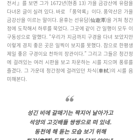
전서』를 보면 그가 1672년(현종 13) 가을 금강산에 유람을
다녀온 글이 실려 있다. 바로 「풍악록」이다. 풍악산은 가을
금강산을 이르는 말이다. 윤휴는 선유담(仙遊潭)을 거쳐 청간
정에 도착해서 하루를 묵었다. 그곳에 같이 간 일행이 모두 이
구동성으로 말했다. “우리가 지금까지 구경을 다녀 보았지만
이렇게 경치 좋은 곳은 일찍이 보지를 못했다. 참으로 한평생
제일 좋은 구경이요 천하의 장관이다.” 그리고 그들은 청간정
에 걸려있는 여러 시판을 보고 차운하는 시를 지으며 풍류를
즐겼다. 그 가운데 청간정에 걸려있던 차식(車軾)의 시를 음
미해본다.
성긴 비에 갈매기는 짝지어 날아가고
석양의 고깃배들 쌍쌍으로 떠 있네.
동천에 해 돋는 모습 보기 위해