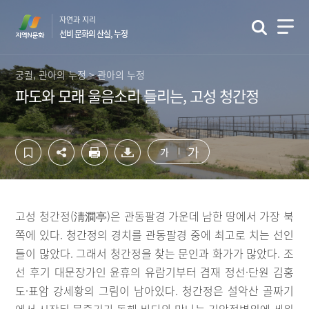
컨
하
자연과 지리
텐
단
선비 문화의 산실, 누정
츠
영
영
역
역
바
궁궐, 관아의 누정 > 관아의 누정
바
로
파도와 모래 울음소리 들리는, 고성 청간정
로
가
가
기
기
가
가
고성 청간정(淸澗亭)은 관동팔경 가운데 남한 땅에서 가장 북
쪽에 있다. 청간정의 경치를 관동팔경 중에 최고로 치는 선인
들이 많았다. 그래서 청간정을 찾는 문인과 화가가 많았다. 조
선 후기 대문장가인 윤휴의 유람기부터 겸재 정선·단원 김홍
도·표암 강세황의 그림이 남아있다. 청간정은 설악산 골짜기