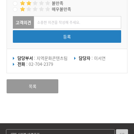
소’는 2019년 등록문화재
불만족
제752호로 인정받았다.
매우불만족
고객의견
등록
담당부서
: 지역문화콘텐츠팀
담당자
: 이서연
전화
: 02-704-2379
목록