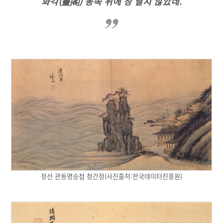
화각(畫閣) 동쪽 위에 창 달지 않았네.
정선 관동명승첩 청간정(사진출처:한국데이터진흥원)