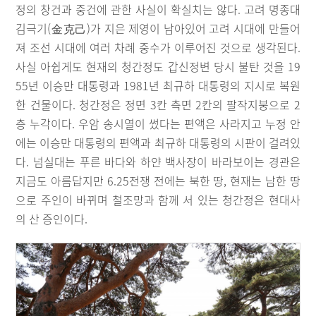
정의 창건과 중건에 관한 사실이 확실치는 않다. 고려 명종대
김극기(金克己)가 지은 제영이 남아있어 고려 시대에 만들어
져 조선 시대에 여러 차례 중수가 이루어진 것으로 생각된다.
사실 아쉽게도 현재의 청간정도 갑신정변 당시 불탄 것을 19
55년 이승만 대통령과 1981년 최규하 대통령의 지시로 복원
한 건물이다. 청간정은 정면 3칸 측면 2칸의 팔작지붕으로 2
층 누각이다. 우암 송시열이 썼다는 편액은 사라지고 누정 안
에는 이승만 대통령의 편액과 최규하 대통령의 시판이 걸려있
다. 넘실대는 푸른 바다와 하얀 백사장이 바라보이는 경관은
지금도 아름답지만 6.25전쟁 전에는 북한 땅, 현재는 남한 땅
으로 주인이 바뀌며 철조망과 함께 서 있는 청간정은 현대사
의 산 증인이다.