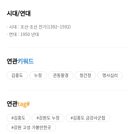
시대/연대
· 시대 :
조선-조선 전기(1392~1592)
· 연대 :
1950 년대
연관
키워드
김홍도
누정
관동팔경
청간정
명사십리
연관
tag#
#김홍도
#강원도 누정
#김홍도 금강사군첩
#강원 고성 가볼만한곳