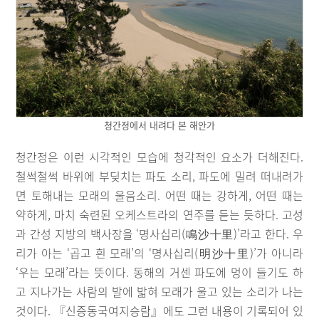
청간정에서 내려다 본 해안가
청간정은 이런 시각적인 모습에 청각적인 요소가 더해진다.
철썩철썩 바위에 부딪치는 파도 소리, 파도에 밀려 떠내려가
면 토해내는 모래의 울음소리. 어떤 때는 강하게, 어떤 때는
약하게, 마치 숙련된 오케스트라의 연주를 듣는 듯하다. 고성
과 간성 지방의 백사장을 ‘명사십리(鳴沙十里)’라고 한다. 우
리가 아는 ‘곱고 흰 모래’의 ‘명사십리(明沙十里)’가 아니라
‘우는 모래’라는 뜻이다. 동해의 거센 파도에 멍이 들기도 하
고 지나가는 사람의 발에 밟혀 모래가 울고 있는 소리가 나는
것이다. 『신증동국여지승람』에도 그런 내용이 기록되어 있