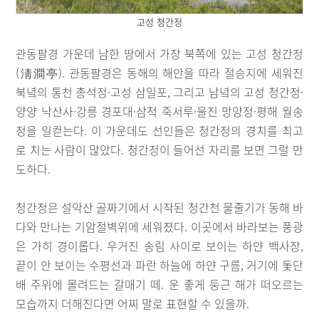
고성 청간정
관동팔경 가운데 남한 땅에서 가장 북쪽에 있는 고성 청간정
(淸澗亭). 관동팔경은 동해의 해안을 따라 절승지에 세워진
북녘의 통천 총석정·고성 삼일포, 그리고 남녘의 고성 청간정·
양양 낙산사·강릉 경포대·삼척 죽서루·울진 망양정·평해 월송
정을 일컫는다. 이 가운데도 선인들은 청간정의 경치를 최고
로 치는 사람이 많았다. 청간정이 들어선 자리를 보면 그럴 만
도하다.
청간정은 설악산 골짜기에서 시작된 청간천 물줄기가 동해 바
다와 만나는 기암절벽위에 세워졌다. 이곳에서 바라보는 풍광
은 가히 경이롭다. 우거진 송림 사이로 보이는 하얀 백사장,
끝이 안 보이는 수평선과 파란 하늘에 하얀 구름, 거기에 돛단
배 주위에 몰려드는 갈매기 떼. 운 좋게 둥근 해가 떠오르는
모습까지 더해진다면 어찌 말로 표현할 수 있을까.