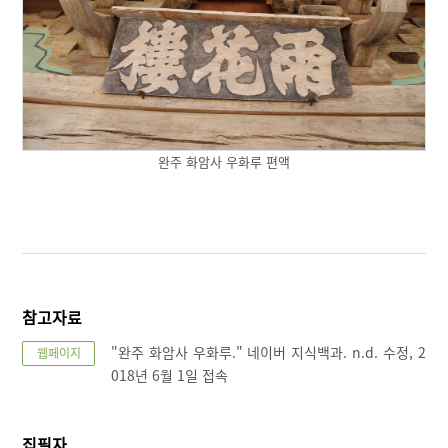
완주 화암사 우화루 편액
참고자료
"완주 화암사 우화루." 네이버 지식백과. n.d. 수정, 2
웹페이지
018년 6월 1일 접속
집필자