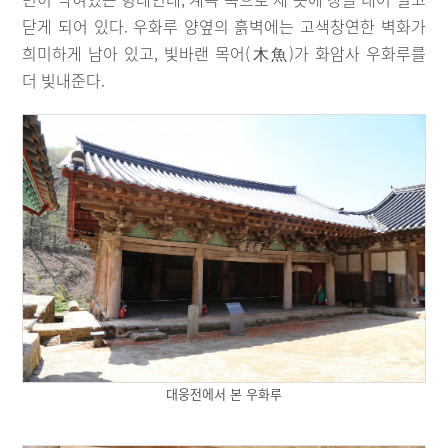
닫게 되어 있다. 우화루 양옆의 흙벽에는 고색창연한 벽화가
희미하게 남아 있고, 빛바랜 목어(木魚)가 화암사 우화루를
더 빛내준다.
대웅전에서 본 우화루