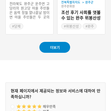
>
전북특별자치도
완주군
갔다. 이후 마을 앞에는 용
전라북도 완주군 운주면 고
완주문화원
마의 형상을 한 커다란 산이
당리의 원고당 마을 주민들
생겼고, 마을 아래에는 널따
조선 후기 사회를 엿볼
은 음력 정월 열나흗날 밤이
란 웅덩이가 파였다. 그래서
면 마을 주민들은 두 곳의
수 있는 완주 위봉산성
마을 사람들은 용마골이라
신앙처를 찾아가 마을 제의
불렀다.
를 드린다. 마을에서 선출한
#당제
#위봉산성
#완주
제관을 중심으로 제의를 지
#전라북도 마을이야기
#행궁
#완주의 누정
낸다.제의를 준비하는 과정
#전라북도 봉수
에서 필요한 비용은 마을주
민들끼리 걷어서 충당한다.
더보기
필요한 제물로는 과일, 돼지
머리 등이다. 제관으로 선정
된 사람은 정월 열나흗날 밤
에 산제당에 올라가 제의를
지낸다. 산제당에서의 의식
을 마치면 마을에 위치한 당
집을 찾아가 제사를 지낸다.
예전에는 풍물을 앞세워 산
제당에 올라갔으나 지금은
인원이 부족해 풍물을 치지
현재 페이지에서 제공되는 정보와 서비스에 대하여 만
않는다.산제당에서의 제의
족하십니까?
는 대체로 일반적인 제의와
비슷하다. 제단에 촛불을 켜
고 음식을 진설한 다음 소지
매우만족
를 올리고 절을 한다. 소지