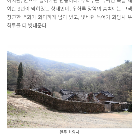
이지만, 안으로 들어가면 단층이다. 우화루는 극락전 쪽을 제
외한 3면이 막혀있는 형태인데, 우화루 양옆의 흙벽에는 고색
창연한 벽화가 희미하게 남아 있고, 빛바랜 목어가 화암사 우
화루를 더 빛내준다.
완주 화암사