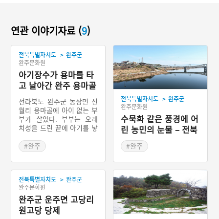
연관 이야기자료 (
9
)
>
전북특별자치도
완주군
완주문화원
아기장수가 용마를 타
고 날아간 완주 용마골
>
전북특별자치도
완주군
전라북도 완주군 동상면 신
완주문화원
월리 용마골에 아이 없는 부
수묵화 같은 풍경에 어
부가 살았다. 부부는 오래
치성을 드린 끝에 아기를 낳
린 농민의 눈물 – 전북
았는데, 겨드랑이에 날개 달
완주 구 만경강 철교
린 아기장수였다. 아기의 정
#완주
#완주
체가 소문날까 두려워 부부
#전라북도 지명유래
#전라북도 근대문화유산
는 동굴에 아기를 숨겼다.
#장수이야기
#철교
군사들이 찾아와 아기를 내
>
전북특별자치도
완주군
놓으라 했으나, 부부는 아기
#완주설화
완주문화원
를 끝까지 지켰다. 군사들이
물러가자 하늘에서 엄청난
완주군 운주면 고당리
비가 내리더니 아기가 용마
원고당 당제
를 타고 나타나 부부를 데려