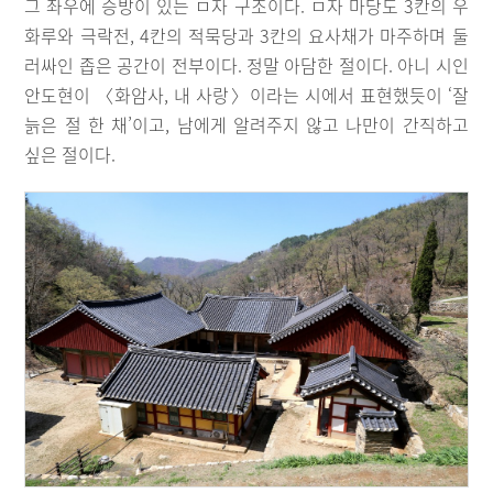
그 좌우에 승방이 있는 ㅁ자 구조이다. ㅁ자 마당도 3칸의 우
화루와 극락전, 4칸의 적묵당과 3칸의 요사채가 마주하며 둘
러싸인 좁은 공간이 전부이다. 정말 아담한 절이다. 아니 시인
안도현이 〈화암사, 내 사랑〉이라는 시에서 표현했듯이 ‘잘
늙은 절 한 채’이고, 남에게 알려주지 않고 나만이 간직하고
싶은 절이다.