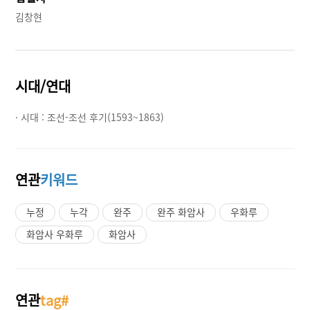
김창현
시대/연대
· 시대 :
조선-조선 후기(1593~1863)
연관
키워드
누정
누각
완주
완주 화암사
우화루
화암사 우화루
화암사
연관
tag#