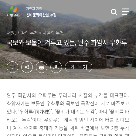
컨
하
자연과 지리
텐
단
선비 문화의 산실, 누정
츠
영
영
역
역
바
서원, 사찰의 누정 > 사찰의 누정
바
로
국보와 보물이 겨루고 있는, 완주 화암사 우화루
로
가
가
기
기
가
가
완주 화암사의 우화루는 우리나라 사찰의 누각을 대표한다.
화암사에는 보물인 우화루와 국보인 극락전이 서로 마주보고
있다. ‘우화루(雨花樓)’. ‘꽃비가 내리는 누각’, 아니 ‘꽃비를 바
라보는 누각’이다. 우화루는 계곡과 암반 사이에 터를 잡다보
니 계곡 쪽으로 축대와 기둥을 세워 바깥에서 보면 2층 누각