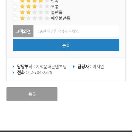
만족
의 경우는 마을소지를 먼저
보통
올린 다음 집안소지를 올린
불만족
다. 독축은 별도로 하지 않
매우불만족
는다. 소지를 마치면 제관은
고당으로 내려와 제의를 지
낸다. 제의가 끝나면 제관집
고객의견
에 모여 음복을 하는 것으로
고당리 마을의 제의가 마무
등록
리 된다
담당부서
: 지역문화콘텐츠팀
담당자
: 이서연
전화
: 02-704-2379
목록