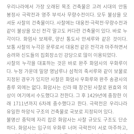
우리나라에서 가장 오래된 목조 건축물은 고려 시대의 안동
봉정사 극락전과 영주 부석사 무량수전이다. 모두 불상을 모
셔둔 사찰의 건축물이다. 사찰에는 대웅전·극락전·무량수전과
같이 불상을 모신 전각 말고도 커다란 건축물이 있다. 바로 누
각이다. 화엄사 보제루, 양산 통도사 만세루와 같은 것이다.
보통 사찰의 누각은 문루로서 대웅전 같은 전각과 마주하면서
승려와 신도들의 집회장소인 강당으로 많이 이용되었다.
사찰의 누각을 대표하는 것은 바로 완주 화암사의 우화루이
다. 누정 가운데 밀양 영남루나 삼척의 죽서루와 같이 보물로
지정된 경우가 있지만 사찰은 화암사 우화루와 완주 송광사의
종루 외에는 없다. 화암사는 신라 때 창건된 사찰로 원효와 의
상이 여기에서 수도했다고 전한다. 그 후 1429년에 중창한 이
래 1711년까지 6차례 중수했다고 한다. 극락전은 우리나라
유일한 하앙식 구조의 건축물로 국보로 지정되어 있다.
불명산 중턱에 자리 잡은 화암사는 사찰 규모도 구조도 단순
하다. 화암사는 입구의 우화루 너머 극락전이 서로 마주하고,