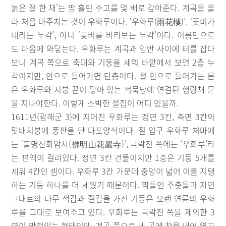
늙은 절 한 채’는 땀 흘린 수고를 몇 배로 갚아준다. 계곡을 올
라 처음 마주치는 것이 우화루이다. ‘우화루(雨花樓)’. ‘꽃비가
내리는 누각’, 아니 ‘꽃비를 바라보는 누각’이다. 이름만으로
도 마음에 와닿는다. 우화루는 계곡과 암반 사이에 터를 잡다
보니 계곡 쪽으로 축대와 기둥을 세워 바깥에서 보면 2층 누
각이지만, 안으로 들어가면 단층이다. 절 안으로 들어가는 문
은 우화루와 지붕 끝이 닿아 있는 적묵당에 연결된 행랑채 문
을 지나야한다. 이렇게 소박한 절집이 어디 있을까.
1611년(광해군 3)에 지어진 우화루는 정면 3칸, 측면 3칸의
맞배지붕에 풍판을 단 다포양식이다. 절 입구 우화루 처마에
는 ‘불명산화암사(佛明山花巖寺)’, 극락전 쪽에는 ‘우화루’라
는 편액이 걸려있다. 정면 3칸 건물이지만 1층은 기둥 5개를
세워 4칸인 셈이다. 우화루 3칸 가운데 중앙이 넓어 이를 지탱
하는 기둥 하나를 더 세웠기 때문이다. 막돌인 주춧돌과 자연
그대로의 나무 색감과 질감을 가진 기둥은 오랜 연륜의 우화
루를 그대로 보여주고 있다. 우화루는 극락전 쪽을 제외한 3
면이 막혀있는 형태인데, 계곡 쪽으로 세 곳에 창을 내어 열고