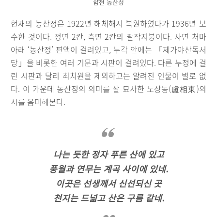
합천 농산정
현재의 농산정은 1922년 해체해서 복원하였다가 1936년 보
수한 것이다. 정면 2칸, 측면 2칸의 팔작지붕이다. 사면 처마
아래 ‘농산정’ 편액이 걸려있고, 누각 안에는 「제가야산독서
당」을 비롯한 여러 기문과 시판이 걸려있다. 다른 누정에 걸
린 시판과 달리 최치원을 제외하고는 알려진 인물이 별로 없
다. 이 가운데 농산정의 의미를 잘 묘사한 노상동(盧相東)의
시를 음미해본다.
나는 듯한 정자 푸른 산에 있고
풍월과 연무는 계곡 사이에 있네.
이곳은 선생께서 신선되신 곳
천지는 드넓고 산은 구름 같네.