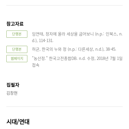
참고자료
임연태, 정자에 올라 세상을 굽어보니 (n.p.: 인북스, n.
단행본
d.), 114-131.
허균, 한국의 누와 정 (n.p.: 다른세상, n.d.), 38-45.
단행본
"농산정." 한국고전종합DB. n.d. 수정, 2018년 7월 1일
웹페이지
접속
집필자
김창현
시대/연대