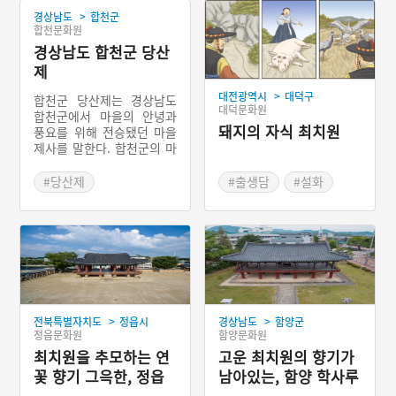
>
경상남도
합천군
합천문화원
경상남도 합천군 당산
제
>
대전광역시
대덕구
합천군 당산제는 경상남도
대덕문화원
합천군에서 마을의 안녕과
돼지의 자식 최치원
풍요를 위해 전승됐던 마을
제사를 말한다. 합천군의 마
을신앙은 당산제와 산신제
라는 이름을 주로 사용하고
#당산제
#출생담
#설화
음력 14일 저녁이나 15일
#경상남도 마을이야기
#최치원
새벽에 드린다. 현재는 산업
화의 영향으로 합천군에 있
는 15개 마을신앙 중 절반
정도의 마을에서만 마을신
앙이 전승되고 있다.
>
>
전북특별자치도
정읍시
경상남도
함양군
정읍문화원
함양문화원
최치원을 추모하는 연
고운 최치원의 향기가
꽃 향기 그윽한, 정읍
남아있는, 함양 학사루
피향정