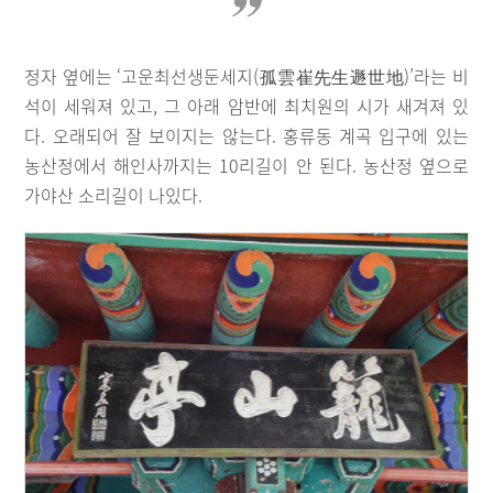
정자 옆에는 ‘고운최선생둔세지(孤雲崔先生遯世地)’라는 비
석이 세워져 있고, 그 아래 암반에 최치원의 시가 새겨져 있
다. 오래되어 잘 보이지는 않는다. 홍류동 계곡 입구에 있는
농산정에서 해인사까지는 10리길이 안 된다. 농산정 옆으로
가야산 소리길이 나있다.