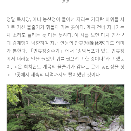
정말 독서당, 아니 농산정이 들어선 자리는 커다란 바위들 사
이로 거센 물줄기가 휘돌아 가는 곳이다. 계곡 건너 지나가는
차 소리도 들리는 듯 마는 듯하다. 이 시를 보면 마치 연산군
때 김계행이 낙향하여 지낸 안동의 만휴정(晩休亭)과도 의미
가 통한다. 「만휴정중수기」에서 “송암폭포가 있는 만휴정
에서 더러운 말을 들었던 귀를 씻으려고 한 것이다”라고 했듯
이, 고운 최치원도 계곡의 물줄기가 감싸는 곳에 농산정을 짓
고 그곳에서 세속의 터럭까지도 털어냈던 것이다.