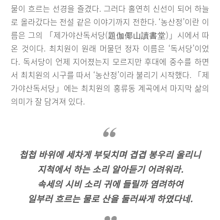
물이 흐르는 선경을 즐겼다. 그러다 홀연히 신선이 되어 하늘
로 올라갔다는 전설 같은 이야기까지 전한다. ‘농산정’이란 이
름은 그의 「제가야산독서당(題伽倻山讀書堂)」시에서 따
온 것이다. 최치원이 원래 머물던 정자 이름은 ‘독서당’이었
다. 독서당이 언제 지어졌는지 모르지만 후대에 중수를 하면
서 최치원의 시구를 따서 ‘농산정’이라 불리기 시작했다. 「제
가야산독서당」에는 최치원의 홍류동 계곡에서 마지막 삶의
의미가 잘 담겨져 있다.
첩첩 바위에 세차게 부딪치며 겹겹 봉우리 울리니
지척에서 하는 소리 알아듣기 어려워라.
속세의 시비 소리 귀에 들릴까 염려하여
일부러 흐르는 물로 산을 둘러싸게 하였다네.