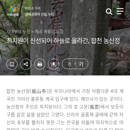
컨
하
자연과 지리
텐
단
선비 문화의 산실, 누정
츠
영
영
역
역
바
사대부의 누정 > 계곡 계류의 누정
바
로
최치원이 신선되어 하늘로 올라간, 합천 농산정
로
가
가
기
기
가
가
합천 농산정(籠山亭)은 우리나라에서 가장 아름다운 4대 계
곡인 가야산 홍류동 계곡 입구에 있다. 해인사가 있는 곳이다.
농산정의 주인은 최치원이다. 그의 호 고운(孤雲)에서 보듯이
구름 같은 삶을 살았던 그였다. 신라의 골품제 굴레에 갇혀 자
신의 포부를 펼치지 못한 그는 전국을 떠돌며 마지막으로 머