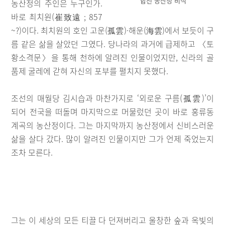
합천 농산정 비석
농산정의 주인은 누구인가.
바로 최치원(崔致遠 ; 857
~?)이다. 최치원의 호인 고운(孤雲)·해운(海雲)에서 보듯이 구
름 같은 삶을 살았던 그였다. 당나라의 과거에 급제하고 〈토
황소격문〉을 통해 천하에 알려진 인물이었지만, 신라의 골
품제 굴레에 갇혀 자신의 포부를 펼치지 못했다.
조선의 매월당 김시습과 마찬가지로 ‘외로운 구름(孤雲)’이
되어 전국을 떠돌며 마지막으로 머물렀던 곳이 바로 홍류동
계곡의 농산정이다. 그는 마지막까지 농산정에서 신비스러운
삶을 살다 갔다. 많이 알려진 인물이지만 그가 언제 죽었는지
조차 모른다.
그는 이 세상의 모든 티끌 다 던져버리고 울창한 숲과 옥빛의