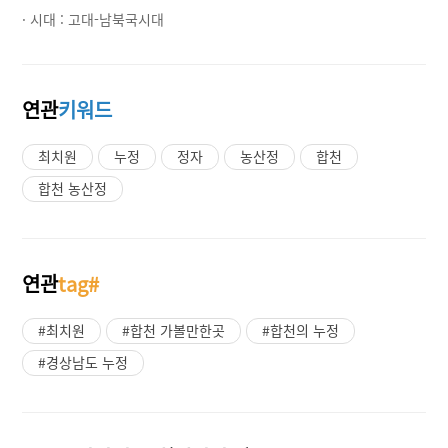
· 시대 :
고대-남북국시대
연관
키워드
최치원
누정
정자
농산정
합천
합천 농산정
연관
tag#
#최치원
#합천 가볼만한곳
#합천의 누정
#경상남도 누정