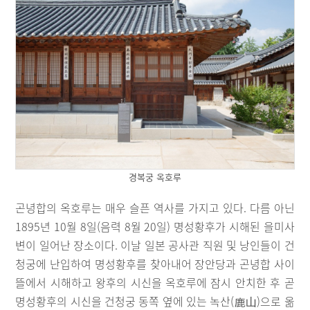
경복궁 옥호루
곤녕합의 옥호루는 매우 슬픈 역사를 가지고 있다. 다름 아닌
1895년 10월 8일(음력 8월 20일) 명성황후가 시해된 을미사
변이 일어난 장소이다. 이날 일본 공사관 직원 및 낭인들이 건
청궁에 난입하여 명성황후를 찾아내어 장안당과 곤녕합 사이
뜰에서 시해하고 왕후의 시신을 옥호루에 잠시 안치한 후 곧
명성황후의 시신을 건청궁 동쪽 옆에 있는 녹산(鹿山)으로 옮