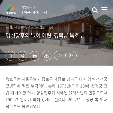
컨
하
자연과 지리
텐
단
선비 문화의 산실, 누정
츠
영
영
역
역
바
궁궐, 관아의 누정 > 궁궐의 누정
바
로
명성황후의 넋이 어린, 경복궁 옥호루
로
가
가
기
기
가
가
옥호루는 서울특별시 종로구 세종로 경복궁 내에 있는 건청궁
곤녕합에 딸린 누각이다. 본래 1873년(고종 10)에 건청궁 건
립 때 세워졌으나, 명성황후가 시해된 을미사변의 현장으로서
1909년 일제에 의해 강제로 헐렸다. 2007년 건청궁 복원 때
옥호루도 복원되었다