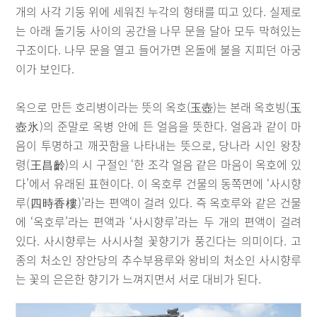
개의 사각 기둥 위에 세워진 누각의 형태를 띠고 있다. 실제로
는 아래 돌기둥 사이의 공간을 나무 문을 달아 모두 막혀있는
구조이다. 나무 문을 열고 들어가면 온돌에 불을 지피던 아궁
이가 보인다.
옥으로 만든 호리병이라는 뜻의 옥호(玉壺)는 본래 옥호빙(玉
壺氷)의 준말로 옥병 안에 든 얼음을 뜻한다. 얼음과 같이 마
음이 투명하고 깨끗함을 나타내는 뜻으로, 당나라 시인 왕창
령(王昌齡)의 시 구절인 ‘한 조각 얼음 같은 마음이 옥호에 있
다’에서 유래된 표현이다. 이 옥호루 건물의 동쪽면에 ‘사시향
루(四時香樓)’라는 편액이 걸려 있다. 즉 옥호루와 같은 건물
에 ‘옥호루’라는 편액과 ‘사시향루’라는 두 개의 편액이 걸려
있다. 사시향루는 사시사철 꽃향기가 풍긴다는 의미이다. 고
종의 처소인 장안당의 추수부용루와 왕비의 처소인 사시향루
는 꽃의 은은한 향기가 느껴지면서 서로 대비가 된다.