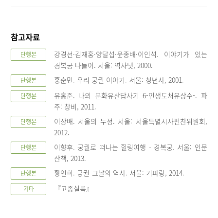
참고자료
강경선·김재홍·양달섭·윤종배·이인석. 이야기가 있는
단행본
경복궁 나들이. 서울: 역사넷, 2000.
홍순민. 우리 궁궐 이야기. 서울: 청년사, 2001.
단행본
유홍준. 나의 문화유산답사기 6-인생도처유상수-. 파
단행본
주: 창비, 2011.
이상배. 서울의 누정. 서울: 서울특별시사편찬위원회,
단행본
2012.
이향후. 궁궐로 떠나는 힐링여행 - 경복궁. 서울: 인문
단행본
산책, 2013.
황인희. 궁궐-그날의 역사. 서울: 기파랑, 2014.
단행본
『고종실록』
기타