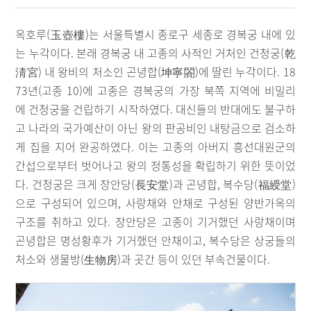
옥호루(玉壺樓)는 서울특별시 종로구 세종로 경복궁 내에 있
는 누각이다. 본래 경복궁 내 고종의 사적인 거처인 건청궁(乾
淸宮) 내 왕비의 처소인 곤녕합(坤寧閤)에 딸린 누각이다. 18
73년(고종 10)에 고종은 경복궁의 가장 북쪽 지역에 비밀리
에 건청궁을 건립하기 시작하였다. 대신들의 반대에도 불구하
고 나라의 국가예산이 아닌 왕의 판공비인 내탕금으로 검소하
게 집을 지어 완공하였다. 이는 고종의 아버지 흥선대원군의
간섭으로부터 벗어나고 왕의 정통성을 확립하기 위한 뜻이었
다. 건청궁은 크게 장안당(長安堂)과 곤녕합, 복수당(福綬堂)
으로 구성되어 있으며, 사랑채와 안채로 구성된 양반가옥의
구조를 취하고 있다. 장안당은 고종이 기거했던 사랑채이며
곤녕합은 명성황후가 기거했던 안채이고, 복수당은 상궁들의
처소와 생물방(生物房)과 곳간 등이 있던 부속건물이다.