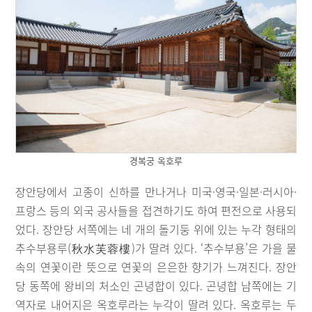
경복궁 옥호루
장안당에서 고종이 신하를 만나거나 미국·영국·일본·러시아·
프랑스 등의 외국 공사들을 접견하기도 하여 편전으로 사용되
었다. 장안당 서쪽에는 네 개의 돌기둥 위에 있는 누각 형태의
추수부용루(秋水芙蓉樓)가 딸려 있다. ‘추수부용’은 가을 물
속의 연꽃이란 뜻으로 연꽃의 은은한 향기가 느껴진다. 장안
당 동쪽에 왕비의 처소인 곤녕합이 있다. 곤녕합 남쪽에는 기
역자로 내어지은 옥호루라는 누각이 딸려 있다. 옥호루는 두