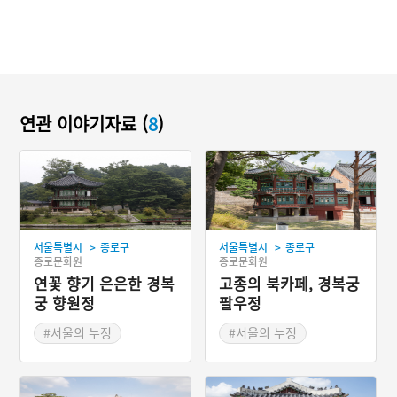
연관 이야기자료 (
8
)
>
>
서울특별시
종로구
서울특별시
종로구
종로문화원
종로문화원
연꽃 향기 은은한 경복
고종의 북카페, 경복궁
궁 향원정
팔우정
#서울의 누정
#서울의 누정
#연꽃이 아름다운 곳
#경복궁
#경복궁 누정
#경복궁 누정
#드라마 촬영지