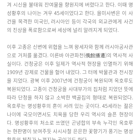
겨 시신을 불태워 잔여물을 향원지에 버렸다고 한다. 이때 명
성황후의 나이는 겨우 45세이었다고 한다. 을미사변은 이 사
건을 목격한 미국인, 러시아인 등이 각국의 외교관에게 사건
의 진상을 폭로함으로써 세상에 널리 알려지게 되었다.
이후 고종은 신변에 위협을 느껴 왕세자와 함께 러시아공사관
으로 거처를 옮겼다. 이른바 아관파천(俄館播遷)의 역사적 사
실이다. 건청궁은 이후 일제가 역사적 현장을 인멸하기 위해
1909년 강제로 건물을 헐어 내었다. 그 터에 박물관과 전시장
을 지었다. 광복 이후 2007년에 건청궁이 복원되며 옥호루도
복원되었다. 고종이 건청궁을 사대부가의 집처럼 지었던 뜻에
따라 단청을 하지 않고 소박한 백골집의 형태로 복원되었다.
옥호루는 명성황후의 혼이 서려 있는 곳이다. 45세라는 젊은
나이에 국모이면서도 치욕을 당한 우리 역사의 슬픈 현장이
다. 명성황후의 처소로 쓰였던 곤녕합의 부속 누각인 옥호루
는 현판명이 보여주듯 사시사철 은은한 꽃향기가 풍기는 명성
황후의 체취가 느껴지는 곳이기도 하다.