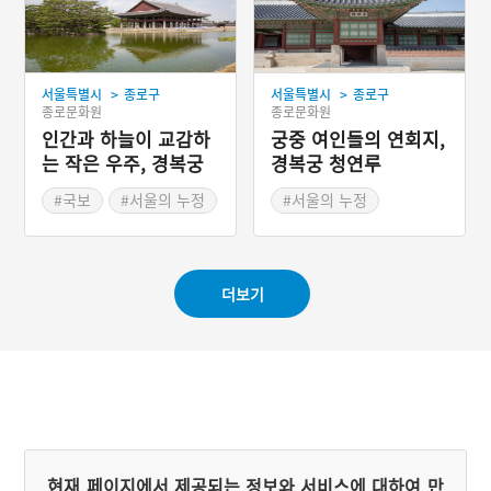
>
>
서울특별시
종로구
서울특별시
종로구
종로문화원
종로문화원
인간과 하늘이 교감하
궁중 여인들의 연회지,
는 작은 우주, 경복궁
경복궁 청연루
경회루
#국보
#서울의 누정
#서울의 누정
#경복궁
#경복궁
#경복궁 누정
#경복궁 누정
더보기
현재 페이지에서 제공되는 정보와 서비스에 대하여 만