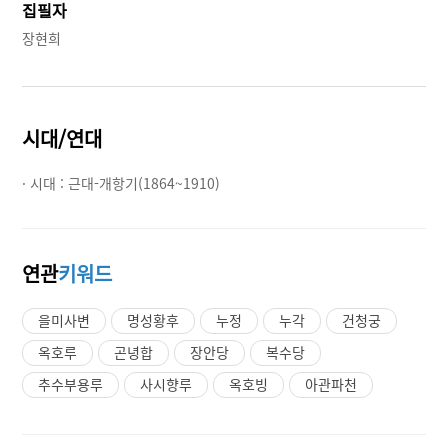
집필자
장현희
시대/연대
· 시대 :
근대-개항기(1864~1910)
연관
키워드
을미사변
명성황후
누정
누각
건청궁
옥호루
곤녕합
장안당
복수당
추수부용루
사시향루
옥호빙
아관파천