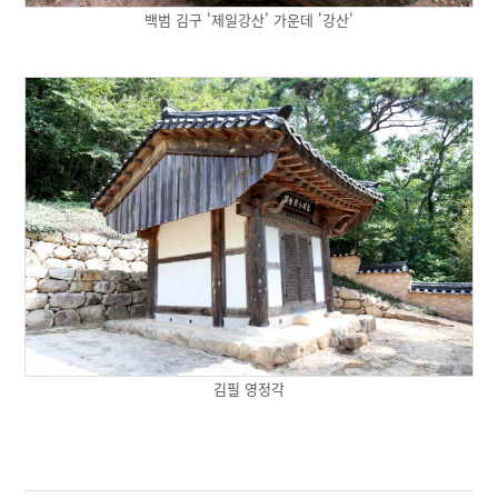
백범 김구 '제일강산' 가운데 '강산'
김필 영정각