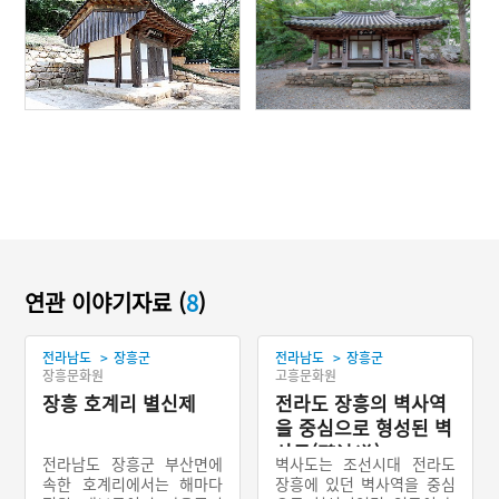
연관 이야기자료 (
8
)
>
>
전라남도
장흥군
전라남도
장흥군
장흥문화원
고흥문화원
장흥 호계리 별신제
전라도 장흥의 벽사역
을 중심으로 형성된 벽
사도(碧沙道)
전라남도 장흥군 부산면에
벽사도는 조선시대 전라도
속한 호계리에서는 해마다
장흥에 있던 벽사역을 중심