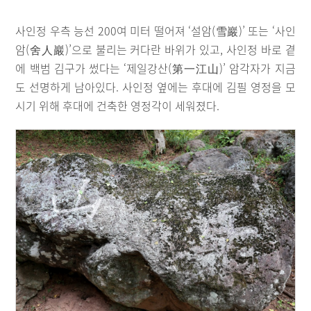
사인정 우측 능선 200여 미터 떨어져 ‘설암(雪巖)’ 또는 ‘사인
암(舍人巖)’으로 불리는 커다란 바위가 있고, 사인정 바로 곁
에 백범 김구가 썼다는 ‘제일강산(第一江山)’ 암각자가 지금
도 선명하게 남아있다. 사인정 옆에는 후대에 김필 영정을 모
시기 위해 후대에 건축한 영정각이 세워졌다.