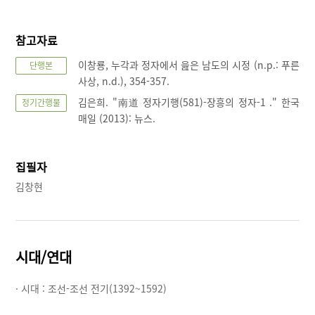
참고자료
이창룡, 누각과 정자에서 읊은 남도의 시정 (n.p.: 푸른
단행본
사상, n.d.), 354-357.
김은희. "南道 정자기행(581)-장흥의 정자-1 ." 한국
정기간행물
매일 (2013): 뉴스.
집필자
김창현
시대/연대
· 시대 :
조선-조선 전기(1392~1592)