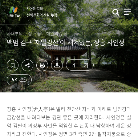
컨
하
자연과 지리
텐
단
선비 문화의 산실, 누정
츠
영
영
역
역
바
사대부의 누정 > 강호 해안의 누정
바
로
백범 김구 ‘제일강산’이 새겨있는, 장흥 사인정
로
가
가
기
기
가
가
장흥 사인정(舍人亭)은 멀리 천관산 자락과 아래로 탐진강과
금강천을 내려다보는 경관 좋은 곳에 자리한다. 사인정은 설
암 김필이 의정부 사인을 역임한 후 단종 때 낙향하여 세운 정
자라고 전한다. 사인정은 정면 3칸 측면 2칸 팔작지붕으로 중