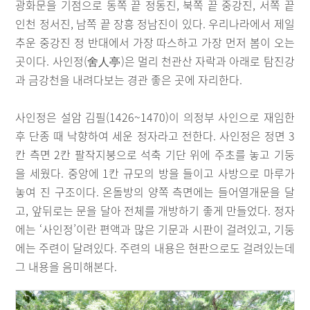
광화문을 기점으로 동쪽 끝 정동진, 북쪽 끝 중강진, 서쪽 끝
인천 정서진, 남쪽 끝 장흥 정남진이 있다. 우리나라에서 제일
추운 중강진 정 반대에서 가장 따스하고 가장 먼저 봄이 오는
곳이다. 사인정(舍人亭)은 멀리 천관산 자락과 아래로 탐진강
과 금강천을 내려다보는 경관 좋은 곳에 자리한다.
사인정은 설암 김필(1426~1470)이 의정부 사인으로 재임한
후 단종 때 낙향하여 세운 정자라고 전한다. 사인정은 정면 3
칸 측면 2칸 팔작지붕으로 석축 기단 위에 주초를 놓고 기둥
을 세웠다. 중앙에 1칸 규모의 방을 들이고 사방으로 마루가
놓여 진 구조이다. 온돌방의 양쪽 측면에는 들어열개문을 달
고, 앞뒤로는 문을 달아 전체를 개방하기 좋게 만들었다. 정자
에는 ‘사인정’이란 편액과 많은 기문과 시판이 걸려있고, 기둥
에는 주련이 달려있다. 주련의 내용은 현판으로도 걸려있는데
그 내용을 음미해본다.