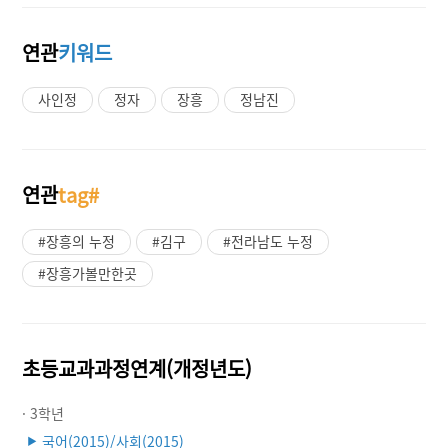
연관
키워드
사인정
정자
장흥
정남진
연관
tag#
#장흥의 누정
#김구
#전라남도 누정
#장흥가볼만한곳
초등교과과정연계(개정년도)
· 3학년
국어(2015)/사회(2015)
▶