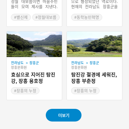
정월 대보름이면 마을주민
으로 형성되었던 역로이다.
들이 모여 제사를 지낸다.
현재의 전라남도 장흥군을
제의의 명칭은 별신제라 하
중심으로 해남군, 고흥군,
나 주민들은 천제(天祭)라
강진군 등 전라남도 서남해
#별신제
#정월대보름
#동학농민혁명
부르기도 한다. 매년 음력
안 일대를 통과하던 역로이
#전라남도 마을신앙
#벽사역
초이렛날 제관을 선출한다.
며, 모두 10개의 역이 포함
#조선시대 역로
이장이 주관하는 마을 회의
되었다. 중심역인 벽사역은
를 통해 제의를 지낼 이십여
벽산역이었으나 조선 초기
#동학농민 이동로
명의 제관을 뽑는다. 예전과
에 벽사역으로 명칭이 바뀌
#양강역 과역면
달리 여러 가지를 살피지는
었다. 이후 일부 역의 이속
#한반도 최남단 역로
않지만 가급적 부정하지 않
을 거쳐 재편성된 것이 벽사
은 사람 가운데서 선정한다.
도이다. 벽사로는 동학농민
>
>
전라남도
장흥군
전라남도
장흥군
호계리 별신제에서 가장 중
운동이 일어났을 때에 장흥
장흥문화원
장흥문화원
요하게 생각하는 제관은 제
주변 지방의 동학도들이 이
물을 준비하는 장찬(掌饌)
효심으로 지어진 탐진
동하는 주요 통로로 이용되
탐진강 절경에 세워진,
이다. 장찬은 대개 여성이
기도 했다.
강, 장흥 용호정
장흥 부춘정
맡는다. 이 마을에서는 제관
으로 선정된 사람들에게 통
#장흥의 누정
#장흥의 누정
문을 돌린다.
#부춘정
#부춘정
#전라남도 누정
#전라남도 누정
#장흥가볼만한곳
더보기