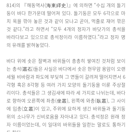
814)의 『해동역사(海東繹史)』에 의하면 “수십 개의 돌기
둥이 바다 한가운데 떨어져 있다. 돌기둥은 모두 6각으로 마
치 옥을 깎아 놓은 것과 같이 모나고 곧아, 먹줄로 재어 깎은
것 같다.”라고 하면서 “모두 4개의 정자가 바닷가의 총석을
바라다보고 있으므로 총석정이라 이름하였다.”라고 정자 명
의 유래를 밝혀놓았다.
바다 위에 솟은 절벽과 바위들이 총총히 쌓여진 것처럼 보이
는 총석(叢石)들은 사실은 바다에서 솟은 현무암 용암이 오랜
세월 비바람과 파도에 부딪혀 그 면들이 갈려져 떨어지면서 6
각형 혹은 8각형 등 여러 가지 모양의 돌기둥을 이룬 주상절
리이다. 총석들은 그 생김새에 따라 세 가지로 나뉘는데, 바다
로 향하여 오른쪽에 좌총(坐叢), 왼쪽에 와총(臥叢), 그 사이
에 입총(立叢)이 있고, 주위에 묘하게 생긴 바위들과 돌기둥
위의 소나무가 신비로움을 자아내고 있다. 총석정은 원래 정
자 이름이었는데, 이 일대의 바위들을 일컫는 말로도 통하기