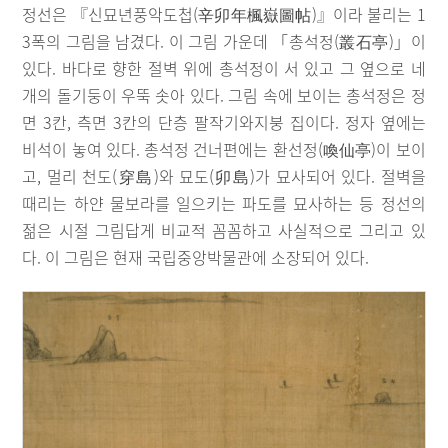
정선은 『신묘년풍악도첩(辛卯年楓嶽圖帖)』이라 불리는 1
3폭의 그림을 남겼다. 이 그림 가운데 「총석정(叢石亭)」이
있다. 바다로 향한 절벽 위에 총석정이 서 있고 그 옆으로 네
개의 돌기둥이 우뚝 솟아 있다. 그림 속에 보이는 총석정은 정
면 3칸, 측면 3칸의 단층 팔작기와지붕 집이다. 정자 옆에는
비석이 놓여 있다. 총석정 건너편에는 환선정(喚仙亭)이 보이
고, 멀리 천도(穿島)와 묘도(卯島)가 묘사되어 있다. 절벽을
때리는 하얀 물보라를 일으키는 파도를 묘사하는 등 정선의
젊은 시절 그림답게 비교적 꼼꼼하고 사실적으로 그리고 있
다. 이 그림은 현재 국립중앙박물관에 소장되어 있다.