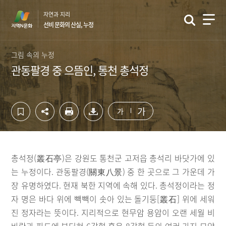
컨
하
자연과 지리
텐
단
선비 문화의 산실, 누정
츠
영
영
역
역
바
그림 속의 누정
바
로
관동팔경 중 으뜸인, 통천 총석정
로
가
가
기
기
가
가
총석정(叢石亭)은 강원도 통천군 고저읍 총석리 바닷가에 있
는 누정이다. 관동팔경(關東八景) 중 한 곳으로 그 가운데 가
장 유명하였다. 현재 북한 지역에 속해 있다. 총석정이라는 정
자 명은 바다 위에 빽빽이 솟아 있는 돌기둥[叢石] 위에 세워
진 정자라는 뜻이다. 지리적으로 현무암 용암이 오랜 세월 비