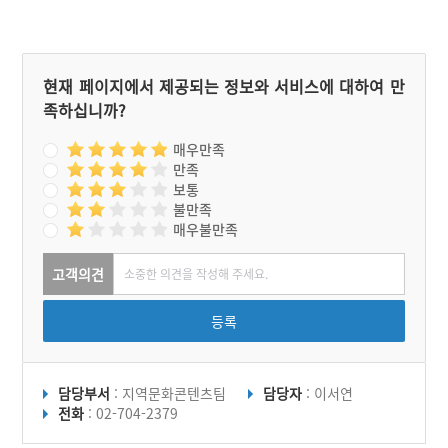
을 모두 조망할 수 있는 곳
에 세워져 있어 바다와 산을
다 취했다고 해서 해산정이
라는 정자명이 붙여졌다. 즉
해산정은 뒤로는 금강산, 앞
현재 페이지에서 제공되는 정보와 서비스에 대하여 만
으로는 동해 바다와 남강의
족하십니까?
강으로 둘러싸여 있어 신성
한 곳으로 여겨졌다. 그 절
경에 반하여 수많은 문사들
매우만족
이 방문하고 시문을 남겼으
만족
며 정선(鄭敾), 김홍도(金弘
보통
道), 김응환(金應煥) 등의
불만족
진경산수화가들에 의해서도
매우불만족
그림으로도 남겨졌다.
고객의견
등록
담당부서
: 지역문화콘텐츠팀
담당자
: 이서연
전화
: 02-704-2379