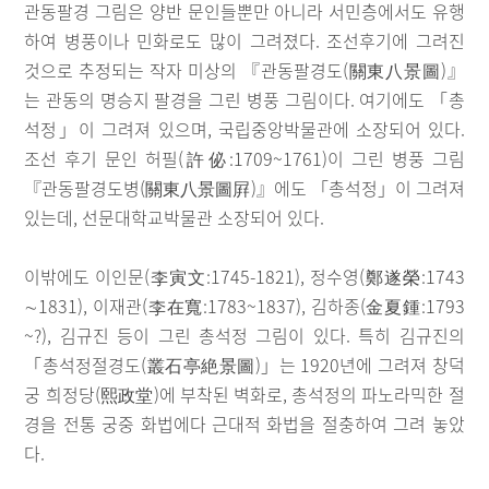
관동팔경 그림은 양반 문인들뿐만 아니라 서민층에서도 유행
하여 병풍이나 민화로도 많이 그려졌다. 조선후기에 그려진
것으로 추정되는 작자 미상의 『관동팔경도(關東八景圖)』
는 관동의 명승지 팔경을 그린 병풍 그림이다. 여기에도 「총
석정」이 그려져 있으며, 국립중앙박물관에 소장되어 있다.
조선 후기 문인 허필(許佖:1709~1761)이 그린 병풍 그림
『관동팔경도병(關東八景圖屛)』에도 「총석정」이 그려져
있는데, 선문대학교박물관 소장되어 있다.
이밖에도 이인문(李寅文:1745-1821), 정수영(鄭遂榮:1743
∼1831), 이재관(李在寬:1783~1837), 김하종(金夏鍾:1793
~?), 김규진 등이 그린 총석정 그림이 있다. 특히 김규진의
「총석정절경도(叢石亭絶景圖)」는 1920년에 그려져 창덕
궁 희정당(熙政堂)에 부착된 벽화로, 총석정의 파노라믹한 절
경을 전통 궁중 화법에다 근대적 화법을 절충하여 그려 놓았
다.