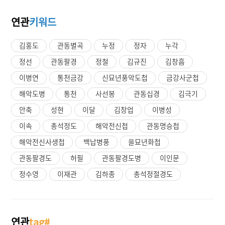
연관
키워드
김홍도
관동별곡
누정
정자
누각
정선
관동팔경
정철
김규진
김창흡
이병연
통천금강
신묘년풍악도첩
금강사군첩
해악도병
통천
사선봉
관동십경
김극기
안축
성현
이달
김창업
이병성
이속
총석정도
해악전신첩
관동명승첩
해악전신사생첩
백납병풍
을묘년화첩
관동팔경도
허필
관동팔경도병
이인문
정수영
이재관
김하종
총석정절경도
연관
tag#