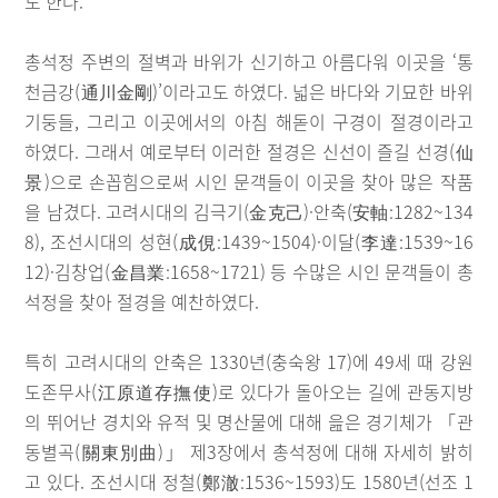
도 한다.
총석정 주변의 절벽과 바위가 신기하고 아름다워 이곳을 ‘통
천금강(通川金剛)’이라고도 하였다. 넓은 바다와 기묘한 바위
기둥들, 그리고 이곳에서의 아침 해돋이 구경이 절경이라고
하였다. 그래서 예로부터 이러한 절경은 신선이 즐길 선경(仙
景)으로 손꼽힘으로써 시인 문객들이 이곳을 찾아 많은 작품
을 남겼다. 고려시대의 김극기(金克己)·안축(安軸:1282~134
8), 조선시대의 성현(成俔:1439~1504)·이달(李達:1539~16
12)·김창업(金昌業:1658~1721) 등 수많은 시인 문객들이 총
석정을 찾아 절경을 예찬하였다.
특히 고려시대의 안축은 1330년(충숙왕 17)에 49세 때 강원
도존무사(江原道存撫使)로 있다가 돌아오는 길에 관동지방
의 뛰어난 경치와 유적 및 명산물에 대해 읊은 경기체가 「관
동별곡(關東別曲)」 제3장에서 총석정에 대해 자세히 밝히
고 있다. 조선시대 정철(鄭澈:1536~1593)도 1580년(선조 1