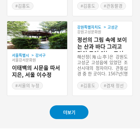
망양정
북한 지역에 속해 있다. 환
#김홍도
#김홍도
#관동팔경
선정 주변의 현무암 용암이
#김홍도 금강사군첩
#울진의 누정
오랜 세월 비바람과 파도에
#그림 속 누정
#김홍도 금강사군첩
부딪혀 6각형 혹은 8각형
>
등의 여러 가지 모양의 돌기
강원특별자치도
고성군
#경상북도 누정
강원고성문화원
둥을 이룬 주상절리가 신기
#울진가볼만한곳
하고 아름다워 금강산 유람
정선의 그림 속에 보이
에 빠지지 않는 명소이었으
는 산과 바다 그리고
며, 이곳을 ‘통천금강(通川
강이 모여 있는, 고성
>
金剛)’이라고도 불렀다. 주
서울특별시
강서구
해산정(海山亭)은 강원도
해산정
서울강서문화원
변의 절경이 신선을 불러들
고성군 고성읍에 있었던 조
인다고 하여 환선정이라 정
이태백의 시문을 따서
선시대의 정자이다. 관동십
자명을 붙였다. 수많은 문사
경 중 한 곳이다. 1567년(명
지은, 서울 이수정
들이 환선정의 명승을 찬양
종 22)에 조선후기의 문신
하는 시문을 남겼으며, 또한
차식(車軾)이 건립하였다.
#서울의 누정
#김홍도
#겸재 정선
화가들에 의해서도 그림으
이후 1686년(숙종 12)에 군
#겸재 정선
#김홍도 금강사군첩
로 그려졌다.
수 이적길(李迪吉)이 중건
#그림 속 누정
#정선 관동명승첩
하였으며, 1754년(영조 30)
에 군수 안찬감(安鑽瑊)이
#그림 속 누정
더보기
다시 고쳐 지었다. 1819년
#강원 고성
(순조 19)에 다시 중수되었
으며 진경 사생의 산실로 역
대 사대부들의 사랑을 받았
다. 해산정은 바다와 산, 강