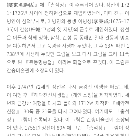
(關東名勝帖)』에 「총석정」이 수록되어 있다. 정선이 172
1~1726년 사이에 청하현감으로 재임하였는데, 이때 친구 이
병연이 삼척부사로, 이병연의 동생 이병성(李秉成:1675~17
35)이 간성(杆城:고성의 옛 지명)의 군수로 재임하였다. 정선
은 이들과 함께 청하, 삼척, 간성 등 동해안 일대 관동의 명승
을 여행하면서 그곳 풍경을 사생해 두었다. 그 후 63세 때인 1
738년에 사생해 두었던 그림을 보고 다시 그림을 그려 11폭
으로 된 『관동명승첩』이라는 화첩으로 꾸몄다. 이 그림은
간송미술관에 소장되어 있다.
이후 1747년 72세의 정선은 다시 금강산 여행을 떠났는데,
이 여행 후 『해악전신사생첩』(개인 소장)을 제작하였다. 세
번째 금강산 여행을 마치고 돌아와 1712년 제작한 『해악전
신첩』 30폭 중 21폭을 다시 그려내었다. 여기에도 「총석
정」 그림이 수록되어 있다. 이 그림은 간송미술관에 소장되
어 있다. 1755년 정선이 80세에 그린 「총석정」 그림이 정
선의 그림을 모은 『백납병풍(百衲屛風)』 24폭 가운데 하나