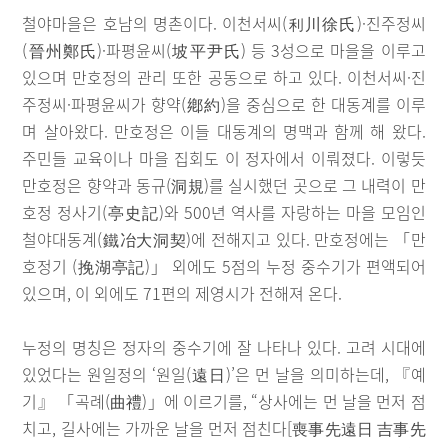
철야마을은 호남의 명촌이다. 이천서씨(利川徐氏)·진주정씨
(晉州鄭氏)·파평윤씨(坡平尹氏) 등 3성으로 마을을 이루고
있으며 만호정의 관리 또한 공동으로 하고 있다. 이천서씨·진
주정씨·파평윤씨가 향약(鄕約)을 중심으로 한 대동계를 이루
며 살아왔다. 만호정은 이들 대동계의 명맥과 함께 해 왔다.
주민들 교육이나 마을 집회도 이 정자에서 이뤄졌다. 이렇듯
만호정은 향약과 동규(洞規)를 실시했던 곳으로 그 내력이 만
호정 정사기(亭史記)와 500년 역사를 자랑하는 마을 모임인
철야대동계(鐵冶大洞契)에 전해지고 있다. 만호정에는 「만
호정기 (挽湖亭記)」 외에도 5점의 누정 중수기가 편액되어
있으며, 이 외에도 71편의 제영시가 전해져 온다.
누정의 명칭은 정자의 중수기에 잘 나타나 있다. 고려 시대에
있었다는 원일정의 ‘원일(遠日)’은 먼 날을 의미하는데, 『예
기』 「곡례(曲禮)」에 이르기를, “상사에는 먼 날을 먼저 점
치고, 길사에는 가까운 날을 먼저 점친다[喪事先遠日 吉事先