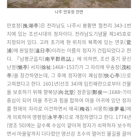
나주 만호정 전면
만호정(挽湖亭)은 전라남도 나주시 봉황면 철천리 343-1번
지에 있는 조선시대의 정자이다. 전라남도기념물 제145호로
지정되어 있다. 고려 초기에 현 위치의 북쪽에 있는 연포(鷰
浦)에 원일정(遠日亭)이라는 이름의 정자가 건립되었다고 한
다. 『남평군읍지(南平郡邑誌』에 의하면, 조선 중기 문신
난정(懶亭) 서지(徐祉:1468~1537)가 그 자리에 무송정(茂松
亭)을 창건하였는데, 그 후에 정자명이 쾌심정(快心亭)으로
고쳐졌다고 한다. 1601년(선조 34)에 임진왜란으로부터 건물
을 보호하기 위해 향북당(向北堂) 정준일(鄭俊一:1688~?)이
중심이 되어 마을 주민과 힘을 합하여 마을 어귀에 있던 정자
를 현재의 자리로 이건하면서 매곡(梅谷) 서몽희(徐夢羲)에
게 의뢰하여 영평정(永平亭)으로 개칭하였다고 한다. 1774년
(영조 50)에는 갈수록 수심이 얕아져 정자가 쇠락하자 보수하
면서 마을앞까지 다다랐던 영산강 조수의 멀어진 물길을 끌어