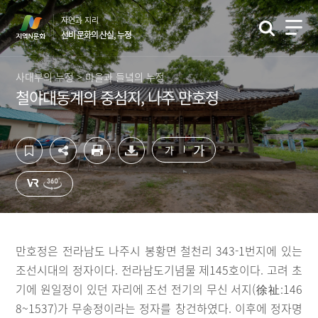
컨
하
자연과 지리
텐
단
선비 문화의 산실, 누정
츠
영
영
역
역
바
사대부의 누정 > 마을과 들녘의 누정
바
로
철야대동계의 중심지, 나주 만호정
로
가
가
기
기
가
가
만호정은 전라남도 나주시 봉황면 철천리 343-1번지에 있는
조선시대의 정자이다. 전라남도기념물 제145호이다. 고려 초
기에 원일정이 있던 자리에 조선 전기의 무신 서지(徐祉:146
8~1537)가 무송정이라는 정자를 창건하였다. 이후에 정자명