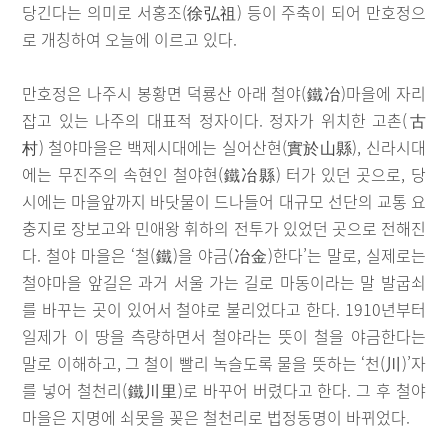
당긴다는 의미로 서홍조(徐弘祖) 등이 주축이 되어 만호정으
로 개칭하여 오늘에 이르고 있다.
만호정은 나주시 봉황면 덕룡산 아래 철야(鐵冶)마을에 자리
잡고 있는 나주의 대표적 정자이다. 정자가 위치한 고촌(古
村) 철야마을은 백제시대에는 실어산현(實於山縣), 신라시대
에는 무진주의 속현인 철야현(鐵冶縣) 터가 있던 곳으로, 당
시에는 마을앞까지 바닷물이 드나들어 대규모 선단의 교통 요
충지로 장보고와 민애왕 휘하의 전투가 있었던 곳으로 전해진
다. 철야 마을은 ‘철(鐵)을 야금(冶金)한다’는 말로, 실제로는
철야마을 앞길은 과거 서울 가는 길로 마동이라는 말 발굽쇠
를 바꾸는 곳이 있어서 철야로 불리었다고 한다. 1910년부터
일제가 이 땅을 측량하면서 철야라는 뜻이 철을 야금한다는
말로 이해하고, 그 철이 빨리 녹슬도록 물을 뜻하는 ‘천(川)’자
를 넣어 철천리(鐵川里)로 바꾸어 버렸다고 한다. 그 후 철야
마을은 지명에 쇠못을 꽂은 철천리로 법정동명이 바뀌었다.