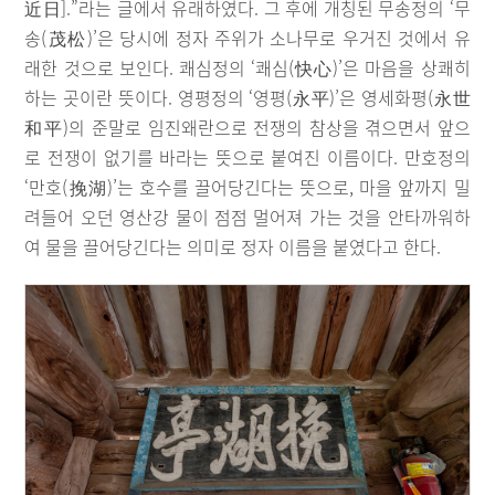
近日].”라는 글에서 유래하였다. 그 후에 개칭된 무송정의 ‘무
송(茂松)’은 당시에 정자 주위가 소나무로 우거진 것에서 유
래한 것으로 보인다. 쾌심정의 ‘쾌심(快心)’은 마음을 상쾌히
하는 곳이란 뜻이다. 영평정의 ‘영평(永平)’은 영세화평(永世
和平)의 준말로 임진왜란으로 전쟁의 참상을 겪으면서 앞으
로 전쟁이 없기를 바라는 뜻으로 붙여진 이름이다. 만호정의
‘만호(挽湖)’는 호수를 끌어당긴다는 뜻으로, 마을 앞까지 밀
려들어 오던 영산강 물이 점점 멀어져 가는 것을 안타까워하
여 물을 끌어당긴다는 의미로 정자 이름을 붙였다고 한다.