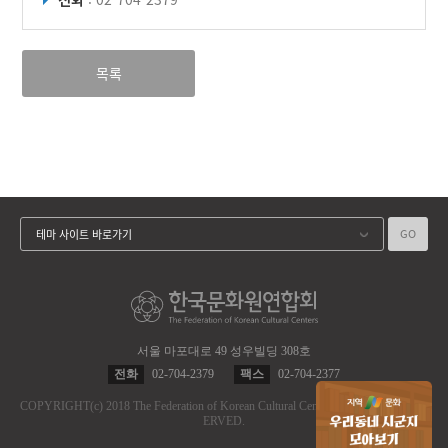
목록
GO
테마 사이트 바로가기
서울 마포대로 49 성우빌딩 308호
전화
02-704-2379
팩스
02-704-2377
COPYRIGHT
(c)
2018 The Federation of Korean Cultural Centers.
ALL RIGHT RES
ERVED.