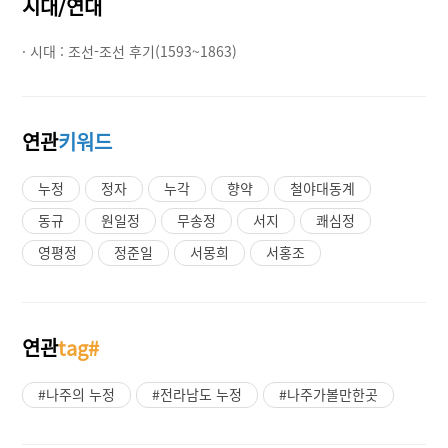
시대/연대
· 시대 :
조선-조선 후기(1593~1863)
연관
키워드
누정
정자
누각
향약
철야대동계
동규
원일정
무송정
서지
쾌심정
영평정
정준일
서몽희
서홍조
연관
tag#
#나주의 누정
#전라남도 누정
#나주가볼만한곳