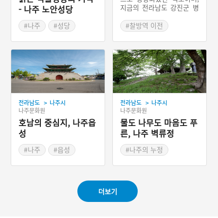
지금의 전라남도 강진군 병
- 나주 노안성당
영면에 있던 전라병영으로
통하는 역로까지 관할했다.
#나주
#성당
#찰방역 이전
중심이 되는 찰방역은 나주
#전라남도 근대문화유산
#전라남도 서부지방
의 청암역이었다가 조선 후
#근대종교시설
#청암도
기 들어 장성에 있는 단암역
으로 이전하면서 단암역이
청암역으로 변경되었다. 본
래 청엄역의 이름을 따서 청
엄도라 불리다가 청엄역이
청암역으로 변경되면서 역
>
>
전라남도
나주시
전라남도
나주시
로의 이름도 청암도로 바뀌
나주문화원
나주문화원
었다. 전라남도 장성군, 나
호남의 중심지, 나주읍
주시, 강진군, 영광군, 함평
물도 나무도 마음도 푸
군, 무안군 등지를 통과하던
성
른, 나주 벽류정
역로를 관할했다. 대체로 서
해에 접한 전라남도 서부의
#나주
#읍성
#나주의 누정
평야지대를 연결하던 역로
#연산강
이다.
#전라남도 누정
#나주가볼만한곳
더보기