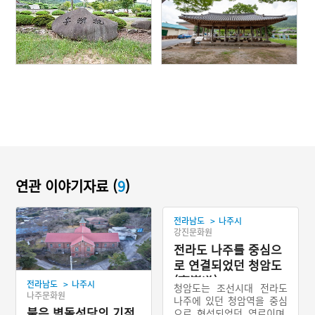
연관 이야기자료 (
9
)
>
전라남도
나주시
강진문화원
전라도 나주를 중심으
로 연결되었던 청암도
(靑巖道)
>
전라남도
나주시
청암도는 조선시대 전라도
나주문화원
나주에 있던 청암역을 중심
붉은 벽돌성당의 기적
으로 형성되었던 역로이며,