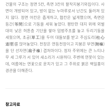
건물의 구조는 정면 5칸, 측면 3칸의 팔작지붕기와집이다. 사
면이 개방되어 있고, 방이 없는 누마루로서 난간도 둘러져 있
지 않다. 정면 어칸은 좁게하고, 협칸은 넓게했으며, 측면은
등간(等間)으로 기둥을 세워 놓았다. 평탄한 대지 위에 외벌
대의 낮은 허튼층 기단을 쌓아 덤벙주초를 놓고 두리기둥을
세웠으며, 초공(草工)을 두어 대들보를 받고 주심도리(柱心
道理)를 얹어놓았다. 천장은 연등천장이고 지붕은 부연(附椽)
을 단 선자연(扇子椽) 겹처마이다. 정자 주위에는 큰 느티나
무 세 그루가 서 있어 새소리가 시원하다. 주변에 연못이 있는
데, 여름에는 연꽃으로 운치가 있고 그 주위로 붉은 백일홍이
경관을 더해준다.
참고자료