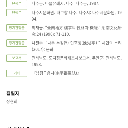
나주군. 마을유래지. 나주: 나주군, 1987.
단행본
나주시문화원. 내고향 나주. 나주시: 나주시문화원, 19
단행본
94.
최재율. "全南地方 樓亭의 性格과 機能." 湖南文化硏
정기간행물
究 24 (1996): 71-110.
나천수. "나주 누정(5) 만호정(挽湖亭)." 시민의 소리
정기간행물
(2017): 문화.
전라남도. 도지정문화재조사보고서. 무안군: 전라남도,
보고서
1993.
『남평군읍지(南平郡邑誌)』
기타
집필자
장현희