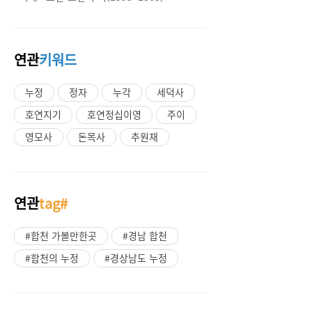
연관
키워드
누정
정자
누각
세덕사
호연지기
호연정십이영
주이
영모사
돈목사
추원재
연관
tag#
#합천 가볼만한곳
#경남 합천
#합천의 누정
#경상남도 누정