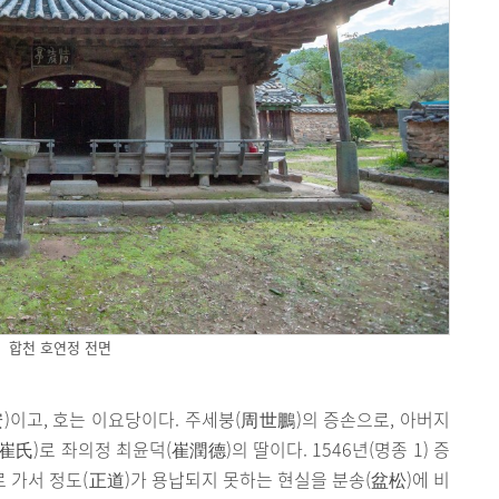
합천 호연정 전면
安)이고, 호는 이요당이다. 주세붕(周世鵬)의 증손으로, 아버지
氏)로 좌의정 최윤덕(崔潤德)의 딸이다. 1546년(명종 1) 증
로 가서 정도(正道)가 용납되지 못하는 현실을 분송(盆松)에 비