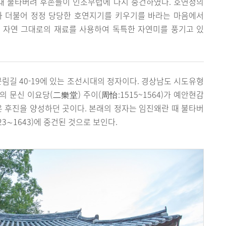
 때 불타버려 후손들이 인조무렵에 다시 중건하였다. 호연정의
과 더불어 정정 당당한 호연지기를 키우기를 바라는 마음에서
 자연 그대로의 재료를 사용하여 독특한 자연미를 풍기고 있
림길 40-19에 있는 조선시대의 정자이다. 경상남도 시도유형
의 문신 이요당(二樂堂) 주이(周怡:1515~1564)가 예안현감
은 후진을 양성하던 곳이다. 본래의 정자는 임진왜란 때 불타버
23∼1643)에 중건된 것으로 보인다.