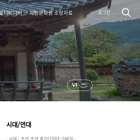
멀티미디어
지방문화원 소장자료
로그인
시대/연대
· 시대 :
조선-조선 후기(1593~1863)