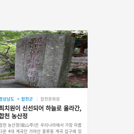
경상남도
합천군
합천문화원
>
최치원이 신선되어 하늘로 올라간,
합천 농산정
합천 농산정(籠山亭)은 우리나라에서 가장 아름
다운 4대 계곡인 가야산 홍류동 계곡 입구에 있