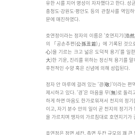
유한 시를 지어 명성이 자자했다고 한다. 성
충청도·강원도·평안도 등의 관찰사를 역임하
문에 매진하였다.
호연정이라는 정자의 이름은 ‘호연지기(浩然
의 「공손추편(公孫丑篇)」에 기록된 것으로 
心)을 기르는 크고 넓은 도덕적 용기’를 일
大)한 기운, 진리를 위하는 정신적 용기를 
후천적인 수양 혹은 신념에 의해 성립된다.
정자 안 마루에 걸려 있는 ‘경(敬)’이라는 
제시하고 있다. ‘경’은 마음을 무(無)로 돌
하게 하면 마음도 한가로워져서 천지의 정기를
이고, 자기 분수 안의 일이 곧 천지의 정기
을 가르치며 맹자의 가르침대로 호연지기가 
호연정은 정면 세칸, 측면 두칸 규모의 꽤 