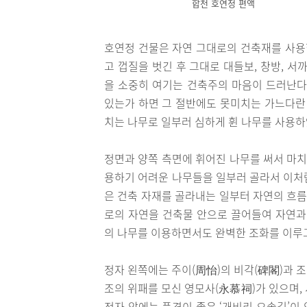
합천 호연정 편액
호연정 건물은 자연 그대로의 건축재를 사용한
고 껍질을 벗긴 후 그대로 대들보, 창방, 
을 소중히 여기는 건축주의 마음이 드러난다.
있는가 하면 그 절반에도 못미치는 가느다란 
치는 나무로 일부러 심하게 휜 나무를 사용하
정면과 양쪽 측면에 휘어진 나무를 써서 마치
용하기 어려운 나무들을 일부러 골라서 이처
은 건축 자재를 골라내는 일부터 자연의 흐름
로의 자연을 건축물 안으로 끌어들여 자연과
의 나무를 이용하면서도 완벽한 조화를 이루고
정자 왼쪽에는 주이(周怡)의 비각(碑閣)과 
조의 위패를 모신 영모사(永慕祠)가 있으며,
정자 앞에는 풍경이 좋은 ‘개비리 오솔길’이 