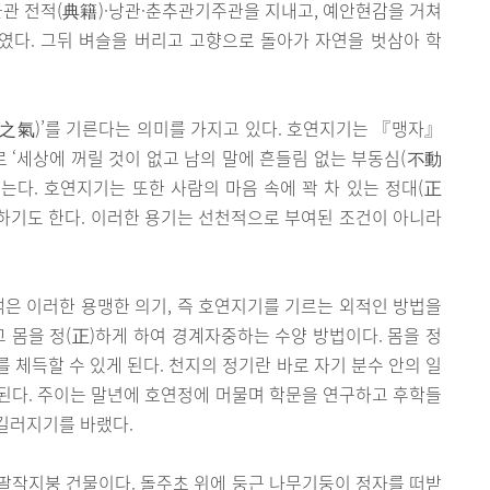
균관 전적(典籍)·낭관·춘추관기주관을 지내고, 예안현감을 거쳐
였다. 그뒤 벼슬을 버리고 고향으로 돌아가 자연을 벗삼아 학
之氣)’를 기른다는 의미를 가지고 있다. 호연지기는 『맹자』
‘세상에 꺼릴 것이 없고 남의 말에 흔들림 없는 부동심(不動
컫는다. 호연지기는 또한 사람의 마음 속에 꽉 차 있는 정대(正
말하기도 한다. 이러한 용기는 선천적으로 부여된 조건이 아니라
편액은 이러한 용맹한 의기, 즉 호연지기를 기르는 외적인 방법을
리고 몸을 정(正)하게 하여 경계자중하는 수양 방법이다. 몸을 정
 체득할 수 있게 된다. 천지의 정기란 바로 자기 분수 안의 일
가 된다. 주이는 말년에 호연정에 머물며 학문을 연구하고 후학들
길러지기를 바랬다.
큰 팔작지붕 건물이다. 돌주초 위에 둥근 나무기둥이 정자를 떠받