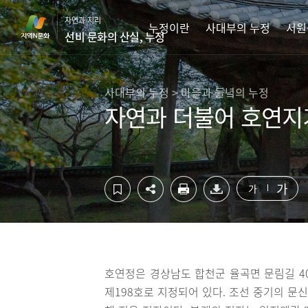
컨
하
자연과 지리
텐
단
누정이란
사대부의 누정
서원
선비 문화의 산실, 누정
츠
영
영
역
역
바
바
로
사대부의 누정 > 마을과 들녘의 누정
로
가
자연과 더불어 호연지
가
기
기
가
가
호연정은 경상남도 합천군 율곡면 문림길 4
제198호로 지정되어 있다. 조선 중기의 문