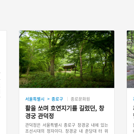
의
한
는
일
천
을
서울특별시
종로구
종로문화원
>
활을 쏘며 호연지기를 길렀던, 창
경궁 관덕정
관덕정은 서울특별시 종로구 창경궁 내에 있는
조선시대의 정자이다. 창경궁 내 춘당대 터 위