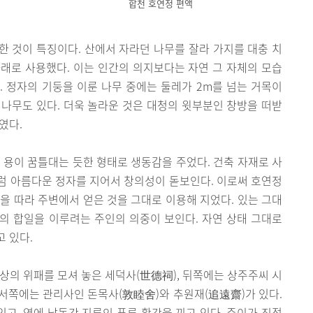
합천 호연정 편액
 것이 특징이다. 산에서 자라던 나무를 잘라 가지를 대충 치
서까래로 사용했다. 이는 인간의 의지보다는 자연 그 자체의 모습
 정자의 기둥을 이룬 나무 중에는 둘레가 2m를 넘는 거목이
나무도 있다. 더욱 놀라운 것은 대청의 윗부분인 창방을 떠받
였다.
 용이 꿈틀대는 듯한 형태로 생동감을 주었다. 건축 자재로 사
럼 아름다운 정자를 지어서 창의성이 돋보인다. 이로써 호연정
을 따라 주변에서 얻은 것을 그대로 이용해 지었다. 있는 그대
의 합일을 이루려는 주인의 의중이 보인다. 자연 상태 그대로
 있다.
조상의 위패를 모셔 놓은 세덕사(世德祠), 뒤쪽에는 상주주씨 시
 서쪽에는 관리사인 돈목사(敦睦舍)와 추원재(追遠齋)가 있다.
있고, 옆에 낙동강 지류인 푸른 황강을 끼고 있다. 주이가 직접