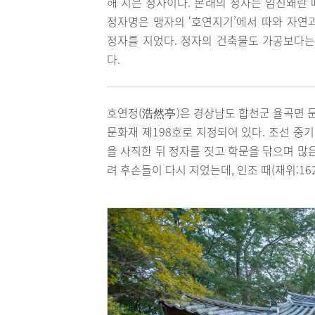
해 지은 정자이다. 본래의 정자는 임진왜란
정자명은 맹자의 ‘호연지기’에서 따와 자연
정자를 지었다. 정자의 건축물도 가공보다는
다.
호연정(浩然亭)은 경상남도 합천군 율곡면 문
문화재 제198호로 지정되어 있다. 조선 중기
을 사직한 뒤 정자를 짓고 학문을 닦으며 많
려 후손들이 다시 지었는데, 인조 때(재위:16