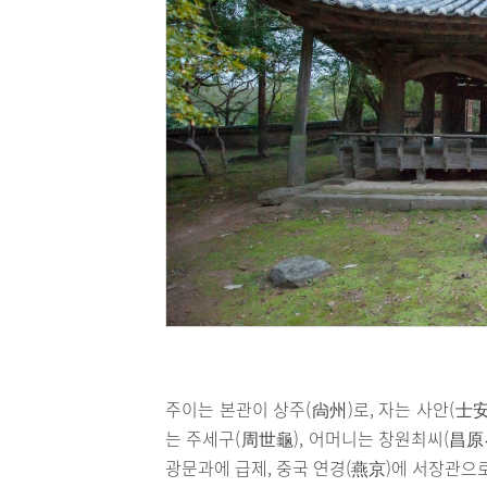
주이는 본관이 상주(尙州)로, 자는 사안(士
는 주세구(周世龜), 어머니는 창원최씨(昌原崔
광문과에 급제, 중국 연경(燕京)에 서장관으