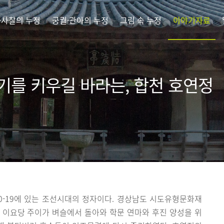
·사찰의 누정
궁궐·관아의 누정
그림 속 누정
이야기자료
기를 키우길 바라는, 합천 호연정
0-19에 있는 조선시대의 정자이다. 경상남도 시도유형문화재
신 이요당 주이가 벼슬에서 돌아와 학문 연마와 후진 양성을 위