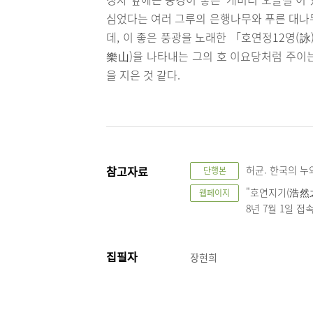
심었다는 여러 그루의 은행나무와 푸른 대나
데, 이 좋은 풍광을 노래한 「호연정12영(
樂山)을 나타내는 그의 호 이요당처럼 주이
을 지은 것 같다.
참고자료
허균. 한국의 누와
단행본
"호연지기(浩然之氣
웹페이지
8년 7월 1일 접
집필자
장현희