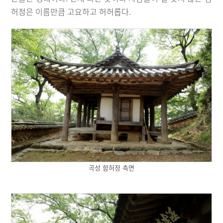
허정은 이름만큼 고요하고 허허롭다.
곡성 함허정 측면