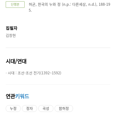
허균, 한국의 누와 정 (n.p.: 다른세상, n.d.), 188-19
단행본
5.
집필자
김창현
시대/연대
· 시대 :
조선-조선 전기(1392~1592)
연관
키워드
누정
정자
곡성
함허정