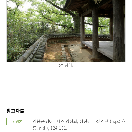
곡성 함허정
참고자료
김봉곤·김아그네스·강정화, 섬진강 누정 산책 (n.p.: 흐
단행본
름, n.d.), 124-131.