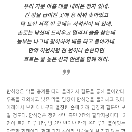
우리 가문 아홉 대를 내려온 정자 있네.
긴 강물 굽이진 곳에 용 바위 솟아있고
탁 트인 서쪽 빈 곳에는 서석산이 떠 있네.
촌로는 낚싯대 드리우고 멀리서 술을 찾는데
농부는 나그네 맞이하여 배를 타고 돌아가네.
만약 이번처럼 천 번이나 손본다면
흐르는 물 높은 산과 만년을 함께 하리.
함허정은 막돌 층계를 따라 올라가서 협문을 통해 들어간다.
우측을 제외하고 낮은 막돌 담장이 함허정을 둘러싸고 있다.
아래에서 보면 대나무와 울창한 숲에 가려 담장과 협문만 보
일 정도다. 함허정은 정면 4칸, 측면 2칸의 팔작지붕이다. 3
면이 트인 마루 1칸, 방 2칸 반의반 칸의 쪽마루가 붙어있는
단출한 형태이다. 현재 외진 곳이라 사람들이 잘 찾지 않는 함