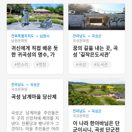
>
>
전북특별자치도
남원시
전라남도
곡성군
남원문화원
곡성문화원
귀신에게 직접 배운 듯
꿈의 길을 내는 곳, 곡
한 귀곡성의 명수, 가
성 ‘길작은도서관’
왕 송흥록
#판소리
#명창
#곡성
#도서관
#음악인
#문화공간
#전라북도 문화예술인
>
전라남도
곡성군
곡성문화원
곡성 남계마을 당산제
>
전라남도
곡성군
곡성군 남계마을 주민들은
곡성문화원
두 곳의 신앙처에 제의를 지
이 나라 한아바님은 단
낸다. 천룡당과 팽나무가 그
것이다. 마을 주민들은 어려
군이시니, 곡성 단군전