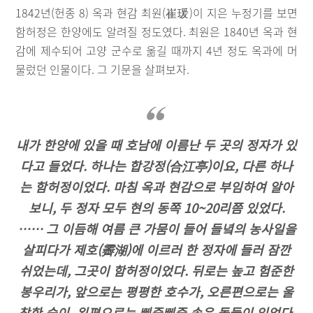
1842년(헌종 8) 옥과 현감 최원(崔瑗)이 지은 누정기를 보면
함허정은 한양에도 알려질 정도였다. 최원은 1840년 옥과 현
감에 제수되어 고양 군수로 옮길 때까지 4년 정도 옥과에 머
물렀던 인물이다. 그 기문을 살펴보자.
내가 한양에 있을 때 호남에 이름난 두 곳의 정자가 있
다고 들었다. 하나는 합강정(合江亭)이요, 다른 하나
는 함허정이었다. 마침 옥과 현감으로 부임하여 알아
보니, 두 정자 모두 현의 동쪽 10~20리쯤 있었다.
…… 그 이듬해 여름 큰 가뭄이 들어 들녘의 농사일을
살피다가 제호(霽湖)에 이르러 한 정자에 들러 잠깐
쉬었는데, 그곳이 함허정이었다. 뒤로는 높고 험준한
봉우리가, 앞으로는 평평한 호수가, 오른편으로는 울
창한 숲이, 왼편으로는 삐죽삐죽 솟은 돌들이 있었다.