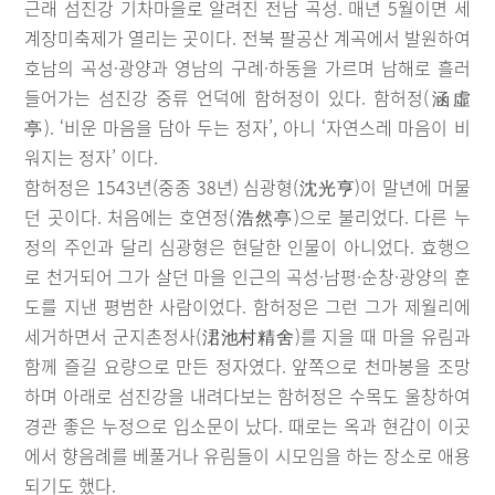
근래 섬진강 기차마을로 알려진 전남 곡성. 매년 5월이면 세
계장미축제가 열리는 곳이다. 전북 팔공산 계곡에서 발원하여
호남의 곡성·광양과 영남의 구례·하동을 가르며 남해로 흘러
들어가는 섬진강 중류 언덕에 함허정이 있다. 함허정(涵虛
亭). ‘비운 마음을 담아 두는 정자’, 아니 ‘자연스레 마음이 비
워지는 정자’ 이다.
함허정은 1543년(중종 38년) 심광형(沈光亨)이 말년에 머물
던 곳이다. 처음에는 호연정(浩然亭)으로 불리었다. 다른 누
정의 주인과 달리 심광형은 현달한 인물이 아니었다. 효행으
로 천거되어 그가 살던 마을 인근의 곡성·남평·순창·광양의 훈
도를 지낸 평범한 사람이었다. 함허정은 그런 그가 제월리에
세거하면서 군지촌정사(涒池村精舍)를 지을 때 마을 유림과
함께 즐길 요량으로 만든 정자였다. 앞쪽으로 천마봉을 조망
하며 아래로 섬진강을 내려다보는 함허정은 수목도 울창하여
경관 좋은 누정으로 입소문이 났다. 때로는 옥과 현감이 이곳
에서 향음례를 베풀거나 유림들이 시모임을 하는 장소로 애용
되기도 했다.