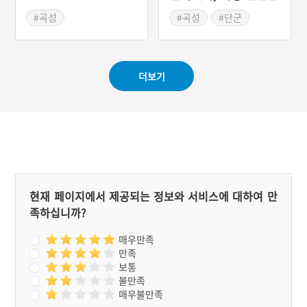
운 상황에서도 제의를 거를
적이 없다. 무엇보다 한국
#곡성
#곡성
#단군
전쟁 무렵에 큰 피혜가 없어
#전라남도 마을이야기
#전라남도 근대문화유산
신앙심이 더욱 두텁다고 한
다. 제의는 정월대보름에 지
내며 별도의 제관이 있어 제
더보기
의를 주관한다. 제의는 유교
식으로 진행되는데 제의가
끝나면 헌식을 한다.
현재 페이지에서 제공되는 정보와 서비스에 대하여 만
족하십니까?
매우만족
만족
보통
불만족
매우불만족