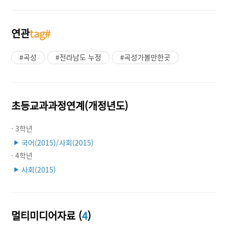
연관
tag#
#곡성
#전라남도 누정
#곡성가볼만한곳
초등교과과정연계(개정년도)
· 3학년
국어(2015)/사회(2015)
▶
· 4학년
사회(2015)
▶
멀티미디어자료 (
4
)