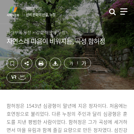
컨
하
자연과 지리
텐
단
선비 문화의 산실, 누정
츠
영
영
역
역
바
사대부의 누정 > 강호 해안의 누정
바
로
자연스레 마음이 비워지는, 곡성 함허정
로
가
가
기
기
가
가
함허정은 1543년 심광형이 말년에 지은 정자이다. 처음에는
호연정으로 불리었다. 다른 누정의 주인과 달리 심광형은 훈
도를 지낸 평범한 사람이었다. 함허정은 그가 곡성에 세거하
면서 마을 유림과 함께 즐길 요량으로 만든 정자였다. 섬진강