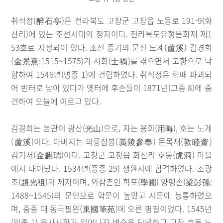
취석정(醉石亭)은 전라북도 고창군 고창읍 노동로 191-9(화
산리)에 있는 조선시대의 정자이다. 전라북도유형문화재 제1
53호로 지정되어 있다. 조선 중기의 문신 노계(蘆溪) 김경희
(金景熹:1515~1575)가 사화(士禍)를 겪으면서 고향으로 낙
향하여 1546년(명종 1)에 건립하였다. 취석정은 한때 파괴되
어 빈터로 남아 있다가 옛터에 후손들이 1871년(고종 8)에 중
건하여 오늘에 이르고 있다.
김경희는 본관이 광산(光山)으로, 자는 용회(用晦), 호는 노계
(蘆溪)이다. 아버지는 의릉참봉(義陵參奉) 돈목재(敦睦齋)
김기서(金麒瑞)이다. 고창군 고창읍 화산리 호동(虎洞) 마을
에서 태어났다. 1534년(중종 29) 생원시에 합격하였다. 조광
조(趙光祖)의 제자이며, 외삼촌인 학포(學圃) 양팽손(梁彭孫:
1488~1545)의 문인으로 학문이 높았고 시문에 능통하였으
며, 중종 때 동국필원(東國筆苑)에 오른 명필이었다. 1545년
(인종 1) 을사사화가 일어나자 벼슬을 단념하고 고창 호동 노