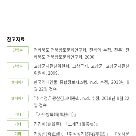
참고자료
전라북도·전북향토문화연구회. 전북의 누정. 전주: 전
단행본
라북도·전북향토문화연구회, 2000.
고창군지편찬위원회. 고창군지. 고창군: 고창군지편찬
단행본
위원회, 2009.
한국역대인물 종합정보시스템. n.d. 수정, 2018년 9
웹페이지
월 22일 접속
"취석정." 광산김씨대종회. n.d. 수정, 2018년 9월 22
웹페이지
일 접속
『사마방목(司馬榜目)』
기타
김경희(金景熹), 『노계집(蘆溪集)』
기타
기정진(奇正鎭), 「취석정기(醉石亭記)」, 『노사문
기타