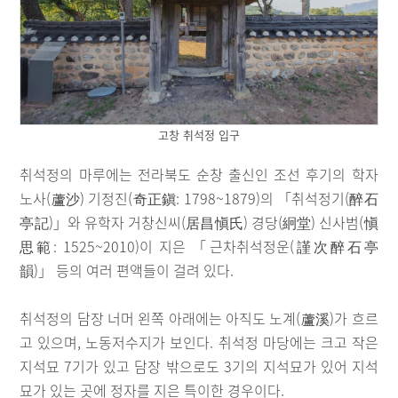
고창 취석정 입구
취석정의 마루에는 전라북도 순창 출신인 조선 후기의 학자
노사(蘆沙) 기정진(奇正鎭: 1798~1879)의 「취석정기(醉石
亭記)」와 유학자 거창신씨(居昌愼氏) 경당(絅堂) 신사범(愼
思範: 1525~2010)이 지은 「근차취석정운(謹次醉石亭
韻)」 등의 여러 편액들이 걸려 있다.
취석정의 담장 너머 왼쪽 아래에는 아직도 노계(蘆溪)가 흐르
고 있으며, 노동저수지가 보인다. 취석정 마당에는 크고 작은
지석묘 7기가 있고 담장 밖으로도 3기의 지석묘가 있어 지석
묘가 있는 곳에 정자를 지은 특이한 경우이다.