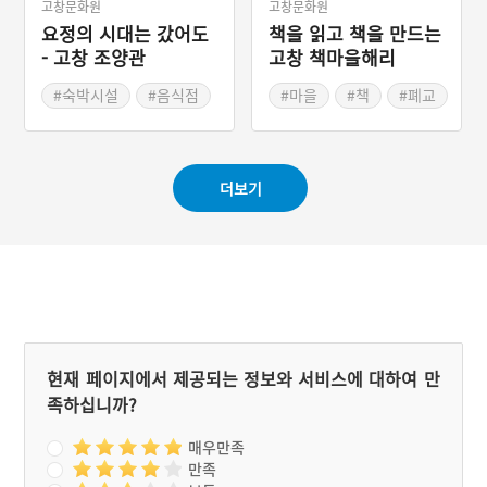
고창문화원
고창문화원
요정의 시대는 갔어도
책을 읽고 책을 만드는
- 고창 조양관
고창 책마을해리
#숙박시설
#음식점
#마을
#책
#폐교
#고창
#고창
#전라북도 근대문화유산
#고창가볼만한곳
더보기
현재 페이지에서 제공되는 정보와 서비스에 대하여 만
족하십니까?
매우만족
만족