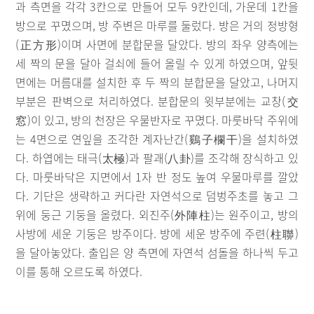
과 측면을 각각 3칸으로 만들어 모두 9칸인데, 가운데 1칸을
방으로 꾸몄으며, 방 주변은 마루를 둘렀다. 방은 거의 정방형
(正方形)이며 사면에 분합문을 달았다. 방의 좌우 양측에는
세 짝의 문을 달아 걸쇠에 들어 올릴 수 있게 하였으며, 앞뒷
면에는 머름대를 설치한 후 두 짝의 분합문을 달았고, 나머지
부분은 판벽으로 처리하였다. 분합문의 윗부분에는 교창(交
窓)이 있고, 방의 천장은 우물반자로 꾸몄다. 마룻바닥 주위에
는 4면으로 연잎을 조각한 계자난간(鷄子欄干)을 설치하였
다. 하엽에는 태극(太極)과 팔괘(八卦)를 조각해 장식하고 있
다. 마룻바닥은 지면에서 1자 반 정도 높여 우물마루를 깔았
다. 기단은 생략하고 커다란 자연석으로 덤벙주초를 놓고 그
위에 둥근 기둥을 올렸다. 외진주(外陣柱)는 원주이고, 방의
사방에 세운 기둥은 방주이다. 방에 세운 방주에 주련(柱聯)
을 달아놓았다. 출입은 양 측면에 자연석 섬돌을 하나씩 두고
이를 통해 오르도록 하였다.