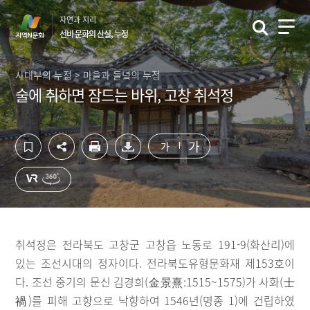
컨
하
자연과 지리
텐
단
선비 문화의 산실, 누정
츠
영
영
역
역
바
사대부의 누정 > 마을과 들녘의 누정
바
로
술에 취하면 잠드는 바위, 고창 취석정
로
가
가
기
기
가
가
취석정은 전라북도 고창군 고창읍 노동로 191-9(화산리)에
있는 조선시대의 정자이다. 전라북도유형문화재 제153호이
다. 조선 중기의 문신 김경희(金景熹:1515~1575)가 사화(士
禍)를 피해 고향으로 낙향하여 1546년(명종 1)에 건립하였