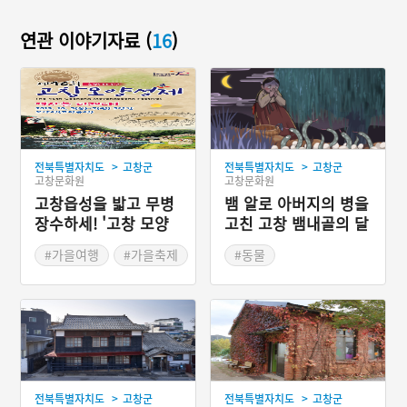
연관 이야기자료 (
16
)
>
>
전북특별자치도
고창군
전북특별자치도
고창군
고창문화원
고창문화원
고창읍성을 밟고 무병
뱀 알로 아버지의 병을
장수하세! '고창 모양
고친 고창 뱀내골의 달
성제'
래
#가을여행
#가을축제
#동물
#전라북도 지명유래
>
>
전북특별자치도
고창군
전북특별자치도
고창군