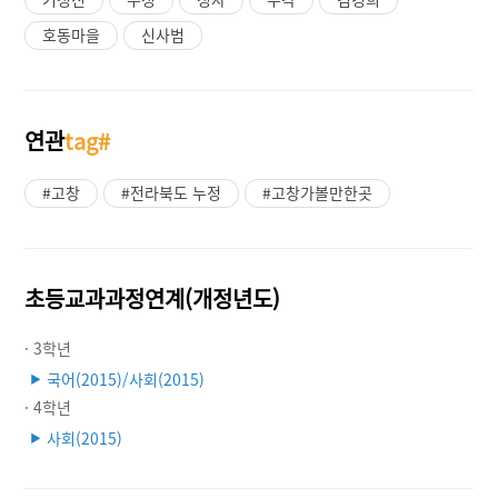
호동마을
신사범
연관
tag#
#고창
#전라북도 누정
#고창가볼만한곳
초등교과과정연계(개정년도)
· 3학년
국어(2015)/사회(2015)
▶
· 4학년
사회(2015)
▶