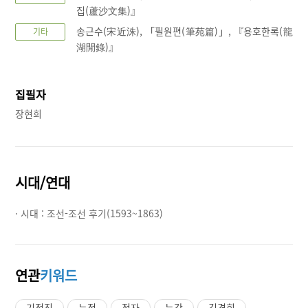
집(蘆沙文集)』
송근수(宋近洙), 「필원편(筆苑篇)」, 『용호한록(龍
기타
湖閒錄)』
집필자
장현희
시대/연대
· 시대 :
조선-조선 후기(1593~1863)
연관
키워드
기정진
누정
정자
누각
김경희