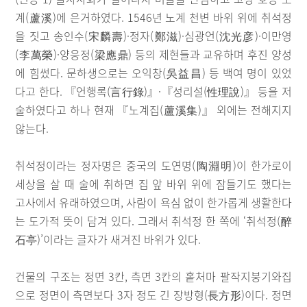
계(蘆溪)에 은거하였다. 1546년 노계 천변 바위 위에 취석정
을 짓고 송인수(宋麟壽)·정자(鄭滋)·심광언(沈光彦)·이만영
(李萬榮)·양응정(梁應鼎) 등의 제현들과 교유하며 후진 양성
에 힘썼다. 문하생으로는 오익창(吳益昌) 등 백여 명이 있었
다고 한다. 『언행록(言行錄)』·『성리설(性理說)』 등을 저
술하였다고 하나 현재 『노계집(蘆溪集)』 외에는 전해지지
않는다.
취석정이라는 정자명은 중국의 도연명(陶淵明)이 한가로이
세상을 살 때 술에 취하면 집 앞 바위 위에 잠들기도 했다는
고사에서 유래하였으며, 사람이 욕심 없이 한가롭게 생활한다
는 도가적 뜻이 담겨 있다. 그래서 취석정 한 쪽에 ‘취석정(醉
石亭)’이라는 글자가 새겨진 바위가 있다.
건물의 구조는 정면 3칸, 측면 3칸의 홑처마 팔작지붕기와집
으로 정면이 측면보다 3자 정도 긴 장방형(長方形)이다. 정면