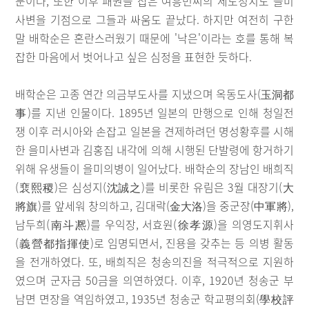
문이다, 또한 이후 패권을 잡은 여흥민씨의 세도정치도 을미
사변을 기점으로 그들과 싸움도 끝났다. 하지만 여전히 구한
말 배학순은 혼란스러웠기 때문에 '낙은'이라는 호를 통해 복
잡한 마음에서 벗어나고 싶은 심정을 표현한 듯하다.
배학순은 고종 연간 의금부도사를 지냈으며 옥동도사(玉洞都
事)를 지낸 인물이다. 1895년 일본의 만행으로 인해 청일전
쟁 이후 러시아와 손잡고 일본을 견제하려던 명성황후를 시해
한 을미사변과 김홍집 내각에 의해 시행된 단발령에 항거하기
위해 유생들이 을미의병이 일어났다. 배학순의 장남인 배희직
(裵熙稷)은 심성지(沈誠之)를 비롯한 유림은 3월 대장기(大
將旗)를 앞세워 창의하고, 김대락(金大洛)을 중군장(中軍將),
남두희(南斗凞)를 우익장, 서효원(徐孝源)을 의영도지휘사
(義營都指揮使)로 임명되면서, 진용을 갖추는 등 의병 활동
을 전개하였다. 또, 배희직은 청송의진을 적극적으로 지원하
였으며 군자금 50금을 의연하였다. 이후, 1920년 청송군 부
남면 면장을 역임하였고, 1935년 청송군 학교평의회(學校評