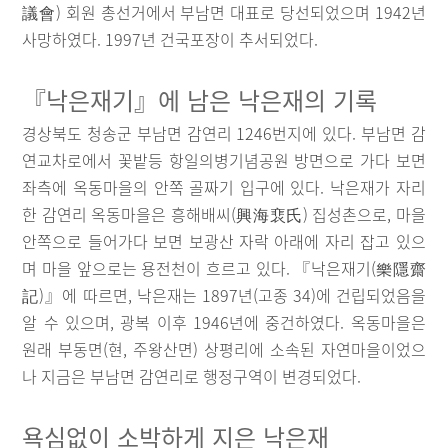
議會) 회원 총선거에서 부남면 대표로 당선되었으며 1942년
사망하였다. 1997년 건국포장이 추서되었다.
『낙은재기』에 남은 낙은재의 기록
경상북도 청송군 부남면 감연리 1246번지에 있다. 부남면 감
연교차로에서 꽃밭등 항일의병기념공원 방면으로 가다 보면
좌측에 옥동마을의 안쪽 골짜기 입구에 있다. 낙은재가 자리
한 감연리 옥동마을은 흥해배씨(興海裵氏) 집성촌으로, 마을
안쪽으로 들어가다 보면 보광산 자락 아래에 자리 잡고 있으
며 마을 앞으로는 용전천이 흐르고 있다. 『낙은재기(樂隱齋
記)』에 따르면, 낙은재는 1897년(고종 34)에 건립되었음을
알 수 있으며, 광복 이후 1946년에 중건하였다. 옥동마을은
원래 부동면(현, 주왕산면) 상평리에 소속된 자연마을이었으
나 지금은 부남면 감연리로 행정구역이 변경되었다.
욕심없이 소박하게 지은 낙은재