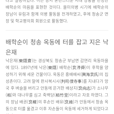
라고 설명하였다. 이는 당시 혼란스러운 시대 상황을 반영한
배학순의 마음을 표현한 것이다. 을미의병 시기에 배학순의
장남이 유림과 함께 의병 활동을 전개하였고, 후에 청송군 면
장 및 학교평의회 회원으로 활동했다.
배학순이 청송 옥동에 터를 잡고 지은 낙
은재
낙은재(樂隱齋)는 경상북도 청송군 부남면 감연리 옥동마을
에 있다. 1897년에 낙은(樂隱) 배학순(裵㶅舜)이 후학을 양
성하기 위해 세운 건물이다. 옥동은 흥배배씨(興海裵氏)의 집
성촌이다. 고려 말에 판사복시사(判司僕寺事)를 지내다가 망
국 후 벼슬을 버리고 안동에 은거한 배상지(裵尙志)가 소나무
(栢)와 대나무를 심고 죽백당(栢竹堂)이라고 자호 하였다. 그
의 장남 배권(裵權)의 후손인 배유(裵維)가 안동에서 청송 옥
동으로 터를 옮겼고 이후 자손들이 옥동에 세거하게 되었다고