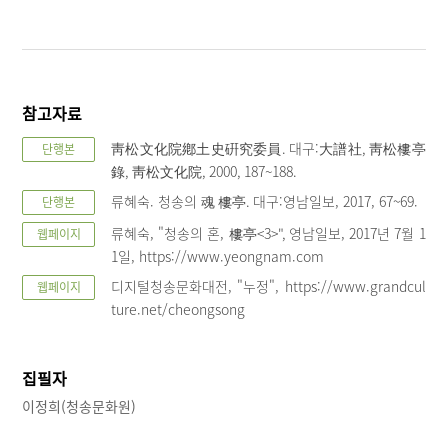
참고자료
靑松文化院鄕土史硏究委員. 대구:大譜社, 靑松樓亭
단행본
錄, 靑松文化院, 2000, 187~188.
류혜숙. 청송의 魂 樓亭. 대구:영남일보, 2017, 67~69.
단행본
류혜숙, "청송의 혼, 樓亭<3>", 영남일보, 2017년 7월 1
웹페이지
1일, https://www.yeongnam.com
디지털청송문화대전, "누정", https://www.grandcul
웹페이지
ture.net/cheongsong
집필자
이정희(청송문화원)