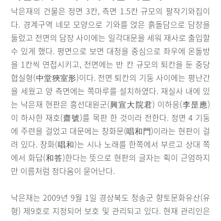
낙은재의 건물은 정면 3칸, 측면 1.5칸 규모의 팔작기와집이
다. 경계구역 네모 모양으로 기와를 얹은 흙돌담으로 담장을
둘렀고 전면의 담장 사이에는 일각대문을 세워 재사로 출입할
수 있게 했다. 평면으로 보면 대청을 중심으로 좌우에 온돌방
을 1칸씩 연접시키고, 전면에는 반 칸 규모의 퇴칸을 둔 중당
협실형(中堂狹室形)이다. 전면 퇴칸의 기둥 사이에는 평난간
을 세웠고 양 측면에는 쪽마루를 설치하였다. 재실사 내에 있
는 낙은재 현판은 흥선대원군(興宣大院君) 이하응(李昰應)
이 하사한 재호(齋號)를 목판 한 것이라 전한다. 정면 4 기둥
에 주련을 걸었고 대문에는 창화문(唱和門)이라는 현판이 걸
려 있다. 창화(唱和)는 시나 노래를 한쪽에서 부르고 상대 쪽
에서 화답(和答)한다는 뜻으로 현판의 글자는 획이 근엄하지
만 이름처럼 정다움이 묻어난다.
낙은재는 2009년 9월 1일 경상북도 청송군 향토문화유산(유
형) 제9호로 지정되어 보호 및 관리되고 있다. 현재 관리인은