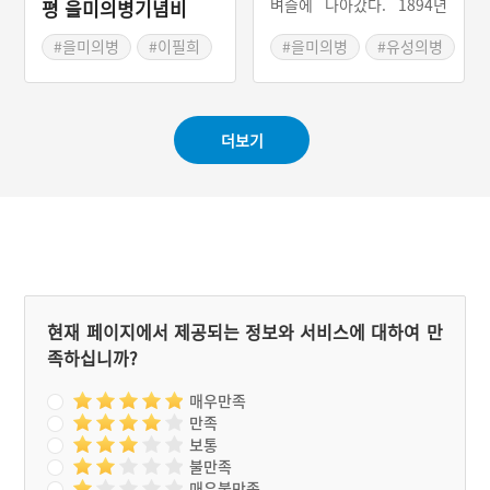
벼슬에 나아갔다. 1894년
평 을미의병기념비
양호소모사로 임명되어 동
학농민군을 진압하는데 공
#을미의병
#이필희
#을미의병
#유성의병
을 세웠다. 이후 단발령과
#양평의병
#문석봉
#사서산보
변복령 등에 반발하여 의병
#을미의병장
을 일으키려 했으나 실패하
였다. 1895년 을미사변이
더보기
일어나자 9월 18일 대전시
유성에서 의병을 모아 의거
를 하였다.
현재 페이지에서 제공되는 정보와 서비스에 대하여 만
족하십니까?
매우만족
만족
보통
불만족
매우불만족