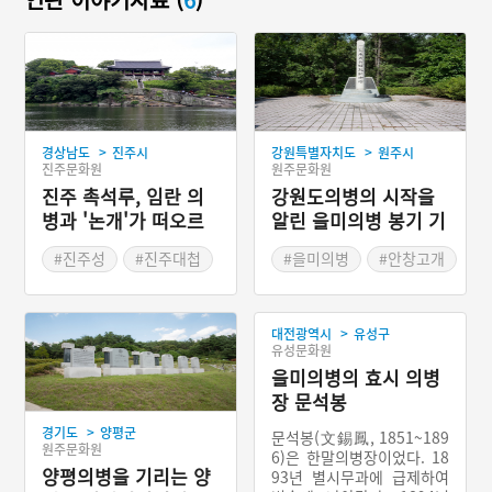
>
>
경상남도
진주시
강원특별자치도
원주시
진주문화원
원주문화원
진주 촉석루, 임란 의
강원도의병의 시작을
병과 '논개'가 떠오르
알린 을미의병 봉기 기
는 누정
념탑
#진주성
#진주대첩
#을미의병
#안창고개
#경상남도 누정
#이필희
#드라마 촬영지
#강원도 의병
>
대전광역시
유성구
유성문화원
을미의병의 효시 의병
장 문석봉
>
경기도
양평군
문석봉(文錫鳳, 1851~189
원주문화원
6)은 한말의병장이었다. 18
양평의병을 기리는 양
93년 별시무과에 급제하여