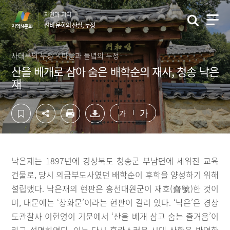
컨
하
자연과 지리
텐
단
선비 문화의 산실, 누정
츠
영
영
역
역
바
사대부의 누정 > 마을과 들녘의 누정
바
로
산을 베개로 삼아 숨은 배학순의 재사, 청송 낙은
로
가
재
가
기
기
가
가
낙은재는 1897년에 경상북도 청송군 부남면에 세워진 교육
건물로, 당시 의금부도사였던 배학순이 후학을 양성하기 위해
설립했다. 낙은재의 현판은 흥선대원군이 재호(齋號)한 것이
며, 대문에는 ‘창화문’이라는 현판이 걸려 있다. ‘낙은’은 경상
도관찰사 이헌영이 기문에서 ‘산을 베개 삼고 숨는 즐거움’이