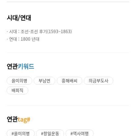
시대/연대
· 시대 :
조선-조선 후기(1593~1863)
· 연대 :
1800 년대
연관
키워드
을미의병
부남면
흥해배씨
의금부도사
배희직
연관
tag#
#을미의병
#항일운동
#역사여행