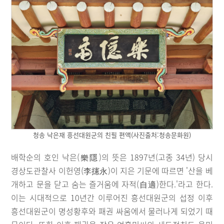
청송 낙은재 흥선대원군의 친필 편액(사진출처:청송문화원)
배학순의 호인 낙은(樂隱)의 뜻은 1897년(고종 34년) 당시
경상도관찰사 이헌영(李攇永)이 지은 기문에 따르면 '산을 베
개하고 문을 닫고 숨는 즐거움에 자적(自適)한다.'라고 한다.
이는 시대적으로 10년간 이루어진 흥선대원군의 섭정 이후
흥선대원군이 명성황후와 패권 싸움에서 물러나게 되었기 때