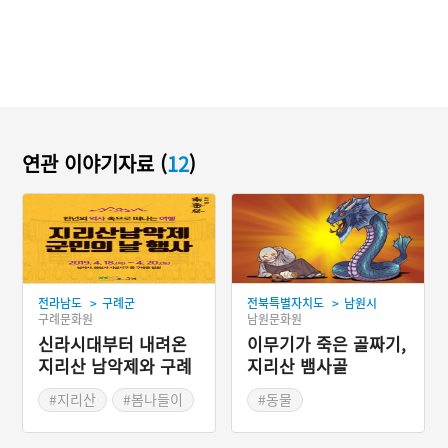
연관 이야기자료 (
12
)
>
>
전라남도
구례군
전북특별자치도
남원시
구례문화원
남원문화원
신라시대부터 내려온
이무기가 죽은 골짜기,
지리산 남악제와 구례
지리산 뱀사골
군민의날 행사
#지리산
#봄나들이
#동물
#봄축제
#전라북도 지명유래