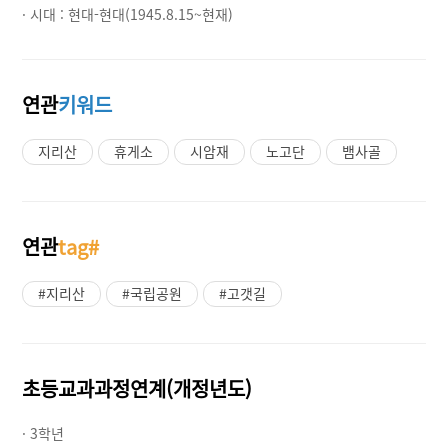
· 시대 :
현대-현대(1945.8.15~현재)
연관
키워드
지리산
휴게소
시암재
노고단
뱀사골
연관
tag#
#지리산
#국립공원
#고갯길
초등교과과정연계(개정년도)
· 3학년