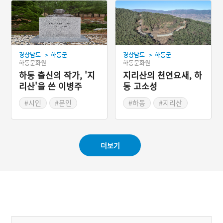
>
>
경상남도
하동군
경상남도
하동군
하동문화원
하동문화원
하동 출신의 작가, '지
지리산의 천연요새, 하
리산'을 쓴 이병주
동 고소성
#시인
#문인
#하동
#지리산
#경상남도 문화예술인
더보기