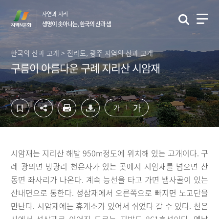
컨
하
자연과 지리
텐
단
생명이 솟아나는, 한국의 산과 샘
츠
영
영
역
역
바
한국의 산과 고개 > 전라도, 광주 지역의 산과 고개
바
로
구름이 아름다운 구례 지리산 시암재
로
가
가
기
기
가
가
시암재는 지리산 해발 950m정도에 위치해 있는 고개이다. 구
례 광의면 방광리 천은사가 있는 곳에서 시암재를 넘으면 산
동면 좌사리가 나온다. 계속 능선을 타고 가면 뱀사골이 있는
산내면으로 통한다. 성삼재에서 오른쪽으로 빠지면 노고단을
만난다. 시암재에는 휴게소가 있어서 쉬었다 갈 수 있다. 천은