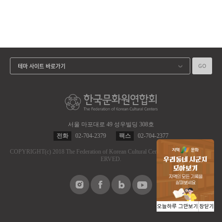
GO
테마 사이트 바로가기
서울 마포대로 49 성우빌딩 308호
전화
02-704-2379
팩스
02-704-2377
COPYRIGHT
(c)
2018 The Federation of Korean Cultural Centers.
ALL RIGHT RES
ERVED.
오늘하루 그만보기
창닫기