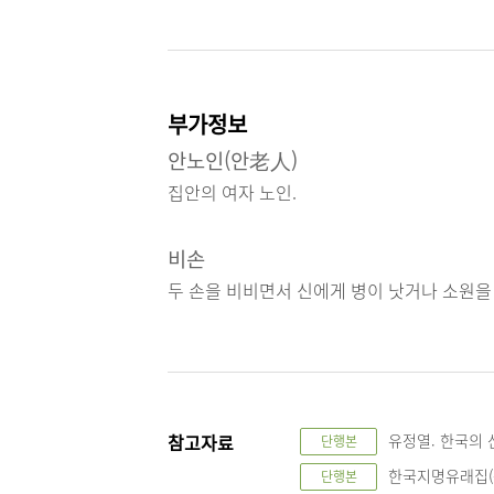
부가정보
안노인(안老人)
집안의 여자 노인.
비손
두 손을 비비면서 신에게 병이 낫거나 소원을
참고자료
유정열. 한국의 산
단행본
한국지명유래집(중부
단행본