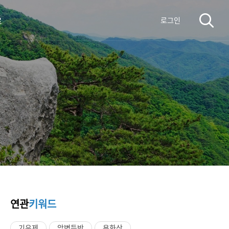
료
로그인
연관
키워드
기우제
암벽등반
용화산