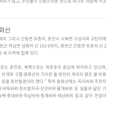
바위가 많고, 주민들이 신령스러운 산으로 여기는 까닭에 이곳
용화산
례리 그리고 간동면 유촌리, 춘천시 사북면 고성리와 고탄리에
천군 하남면 삼화리 산 102-6번지, 화천군 간동면 유촌리 산 2
등 세 지역에 접해 있다.
로는 춘천호, 북쪽으로는 파로호의 중심에 위치하고 있으며,
 안개와 구름·용화산의 기이한 돌·원천리 계곡의 맑은 물·부용
 등을 화천팔경이라 했다.” 특히 용화산에는 꼭지바위·주전자
·바둑바위·장수발자국·삿갓바위·물개바위 등 실물과 닮은 기
늘벽·촛대바위·득남바위·층계바위·세남바위 등과 같이 전설이