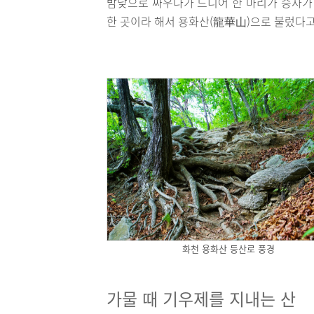
밤낮으로 싸우다가 드디어 한 마리가 승자가 
한 곳이라 해서 용화산(龍華山)으로 불렀다고
화천 용화산 등산로 풍경
가물 때 기우제를 지내는 산