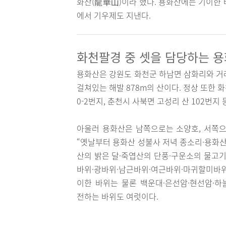
화산(龍華山)이라 했다. 용화산에는 기이한 
에서 기우제도 지낸다.
화천팔경 중 셋을 담당하는 
용화산은 강원도 화천군 하남면 삼화리와 거
걸쳐있는 해발 878m의 산이다. 정상 또한 화
0-2번지, 춘천시 사북면 고성리 산 102번지 
아울러 용화산은 남쪽으로는 소양호, 서쪽으
“옛날부터 용화산 성불사 저녁 종소리·용화산
산의 밝은 달·죽엽산의 단풍·구운소의 물고기
바위·광바위·남근바위·여근바위·마귀할미바위
이한 바위는 물론 백운대·은선암·현선암·하
전하는 바위도 여럿이다.