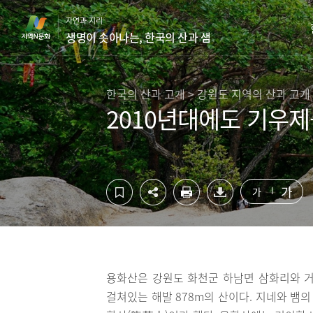
컨
하
자연과 지리
텐
단
생명이 솟아나는, 한국의 산과 샘
츠
영
영
역
역
바
바
로
한국의 산과 고개 > 강원도 지역의 산과 고개
로
가
2010년대에도 기우제
가
기
기
가
가
용화산은 강원도 화천군 하남면 삼화리와 거
걸쳐있는 해발 878m의 산이다. 지네와 뱀