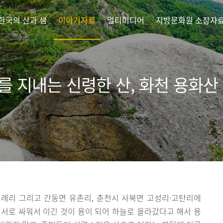
한국의 산과 샘
이야기자료
멀티미디어
지방문화원 소장자
를 지내는 신령한 산, 화천 용화산
례리 그리고 간동면 유촌리, 춘천시 사북면 고성리·고탄리에
의 서로 싸워서 이긴 것이 용이 되어 하늘로 올라갔다고 해서 용