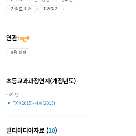
강원도 화천
화천팔경
연관
tag#
#용 설화
초등교과과정연계(개정년도)
· 3학년
국어(2015)/사회(2015)
▶
멀티미디어자료 (
10
)