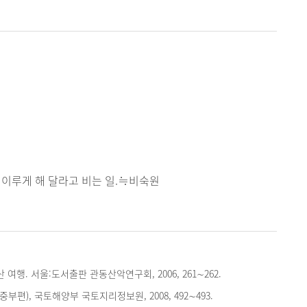
 이루게 해 달라고 비는 일.≒비숙원
 여행. 서울:도서출판 관동산악연구회, 2006, 261∼262.
편), 국토해양부 국토지리정보원, 2008, 492∼493.