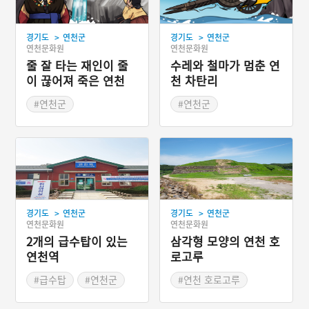
>
>
경기도
연천군
경기도
연천군
연천문화원
연천문화원
줄 잘 타는 재인이 줄
수레와 철마가 멈춘 연
이 끊어져 죽은 연천
천 차탄리
재인폭포
#연천군
#연천군
#경기도지명유래
#경기도지명유래
#연천지명유래
#연천지명유래
#재인폭포
#드라마 촬영지
>
>
경기도
연천군
경기도
연천군
연천문화원
연천문화원
2개의 급수탑이 있는
삼각형 모양의 연천 호
연천역
로고루
#급수탑
#연천군
#연천 호로고루
#역사공간
#철도역
#고구려 3대성