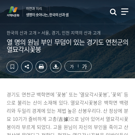
컨
하
자연과 지리
텐
단
생명이 솟아나는, 한국의 산과 샘
츠
영
영
역
역
바
한국의 산과 고개 > 서울, 경기, 인천 지역의 산과 고개
바
로
열 명의 원님 부인 무덤이 있는 경기도 연천군의
로
가
열묘각시꽃봉
가
기
기
가
가
경기도 연천군 백학면에 ‘꽃봉’ 또는 ‘열묘각시꽃봉’, ‘꽃뫼’ 등
으로 불리는 산이 소재해 있다. 열묘각시꽃봉은 백학면 백령
리와 두일리 경계에 있는 제법 높은 산봉우리다. 산 정상에 분
묘 10기가 즐비하게 고총(古據)으로 남아 있어서 열묘각시꽃
봉이라 부르게 되었다. 고을 원님이 자신의 부인을 죽이고 산