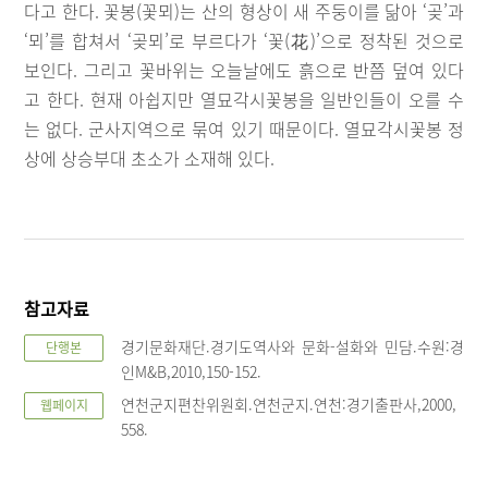
다고 한다. 꽃봉(꽃뫼)는 산의 형상이 새 주둥이를 닮아 ‘곶’과
‘뫼’를 합쳐서 ‘곶뫼’로 부르다가 ‘꽃(花)’으로 정착된 것으로
보인다. 그리고 꽃바위는 오늘날에도 흙으로 반쯤 덮여 있다
고 한다. 현재 아쉽지만 열묘각시꽃봉을 일반인들이 오를 수
는 없다. 군사지역으로 묶여 있기 때문이다. 열묘각시꽃봉 정
상에 상승부대 초소가 소재해 있다.
참고자료
경기문화재단.경기도역사와 문화-설화와 민담.수원:경
단행본
인M&B,2010,150-152.
연천군지편찬위원회.연천군지.연천:경기출판사,2000,
웹페이지
558.