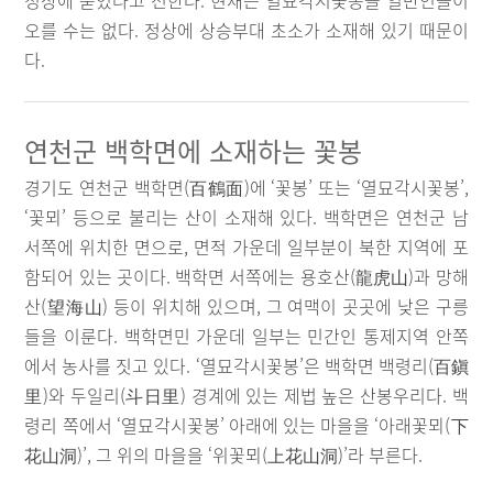
정상에 묻었다고 전한다. 현재는 열묘각시꽃봉을 일반인들이
오를 수는 없다. 정상에 상승부대 초소가 소재해 있기 때문이
다.
연천군 백학면에 소재하는 꽃봉
경기도 연천군 백학면(百鶴面)에 ‘꽃봉’ 또는 ‘열묘각시꽃봉’,
‘꽃뫼’ 등으로 불리는 산이 소재해 있다. 백학면은 연천군 남
서쪽에 위치한 면으로, 면적 가운데 일부분이 북한 지역에 포
함되어 있는 곳이다. 백학면 서쪽에는 용호산(龍虎山)과 망해
산(望海山) 등이 위치해 있으며, 그 여맥이 곳곳에 낮은 구릉
들을 이룬다. 백학면민 가운데 일부는 민간인 통제지역 안쪽
에서 농사를 짓고 있다. ‘열묘각시꽃봉’은 백학면 백령리(百鎭
里)와 두일리(斗日里) 경계에 있는 제법 높은 산봉우리다. 백
령리 쪽에서 ‘열묘각시꽃봉’ 아래에 있는 마을을 ‘아래꽃뫼(下
花山洞)’, 그 위의 마을을 ‘위꽃뫼(上花山洞)’라 부른다.