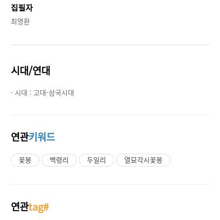
집필자
최명환
시대/연대
· 시대 :
고대-삼국시대
연관
키워드
꽃봉
백령리
두일리
열묘각시꽃봉
연관
tag#