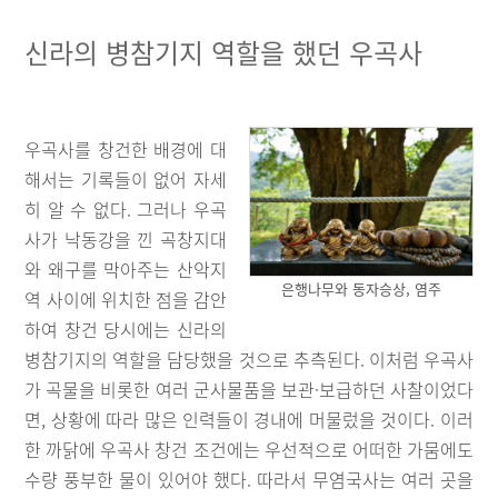
신라의 병참기지 역할을 했던 우곡사
우곡사를 창건한 배경에 대
해서는 기록들이 없어 자세
히 알 수 없다. 그러나 우곡
사가 낙동강을 낀 곡창지대
와 왜구를 막아주는 산악지
은행나무와 동자승상, 염주
역 사이에 위치한 점을 감안
하여 창건 당시에는 신라의
병참기지의 역할을 담당했을 것으로 추측된다. 이처럼 우곡사
가 곡물을 비롯한 여러 군사물품을 보관·보급하던 사찰이었다
면, 상황에 따라 많은 인력들이 경내에 머물렀을 것이다. 이러
한 까닭에 우곡사 창건 조건에는 우선적으로 어떠한 가뭄에도
수량 풍부한 물이 있어야 했다. 따라서 무염국사는 여러 곳을