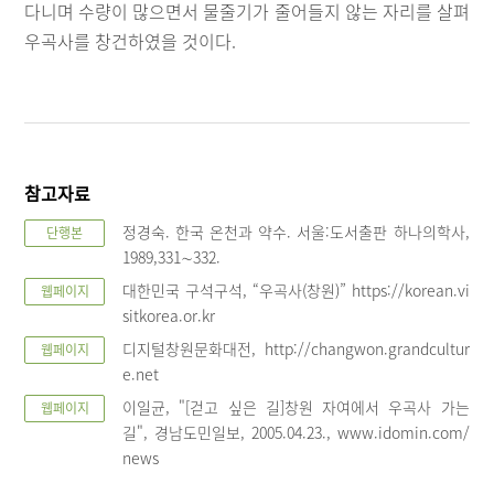
다니며 수량이 많으면서 물줄기가 줄어들지 않는 자리를 살펴
우곡사를 창건하였을 것이다.
참고자료
정경숙. 한국 온천과 약수. 서울:도서출판 하나의학사,
단행본
1989,331∼332.
대한민국 구석구석, “우곡사(창원)” https://korean.vi
웹페이지
sitkorea.or.kr
디지털창원문화대전, http://changwon.grandcultur
웹페이지
e.net
이일균, "[걷고 싶은 길]창원 자여에서 우곡사 가는
웹페이지
길", 경남도민일보, 2005.04.23., www.idomin.com/
news