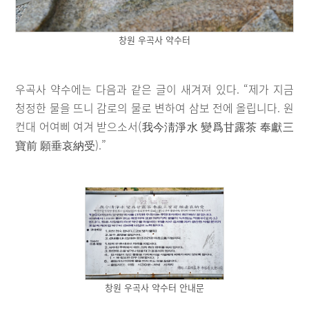
창원 우곡사 약수터
우곡사 약수에는 다음과 같은 글이 새겨져 있다. “제가 지금
청정한 물을 뜨니 감로의 물로 변하여 삼보 전에 올립니다. 원
컨대 어여삐 여겨 받으소서(我今淸淨水 變爲甘露茶 奉獻三
寶前 願垂哀納受).”
창원 우곡사 약수터 안내문