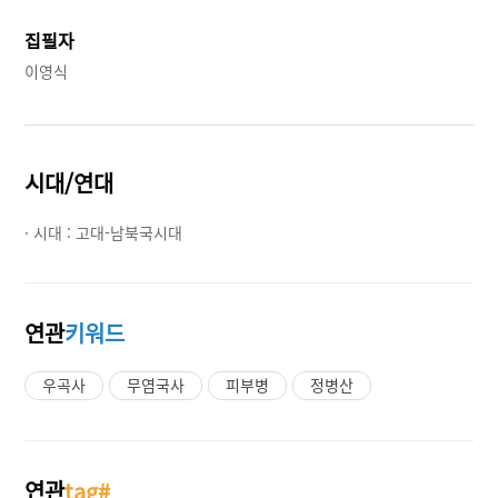
집필자
이영식
시대/연대
· 시대 :
고대-남북국시대
연관
키워드
우곡사
무염국사
피부병
정병산
연관
tag#