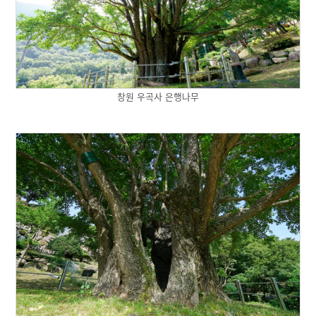
창원 우곡사 은행나무