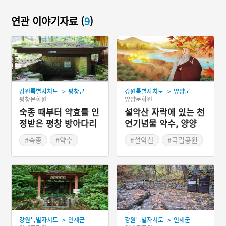
연관 이야기자료 (
9
)
>
>
강원특별자치도
평창군
강원특별자치도
양양군
평창문화원
양양문화원
숙종 때부터 약효를 인
설악산 자락에 있는 천
정받은 평창 방아다리
연기념물 약수, 양양
약수
오색약수
#숙종
#약수
#설악산
#국립공원
>
>
강원특별자치도
인제군
강원특별자치도
인제군