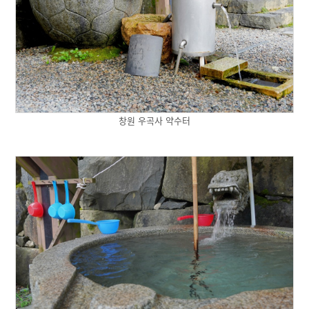
창원 우곡사 약수터