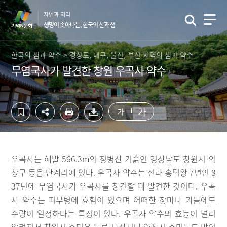
컨
하
자연과 지리
텐
단
생명이 솟아나는, 한국의 산과 샘
츠
영
영
역
역
바
한국의 샘과 약수 > 경상도, 대구, 울산, 부산 지역의 샘과 약수
바
로
무염국사가 발견한 창원 우곡사 약수
로
가
가
기
기
가
가
우곡사는 해발 566.3m의 정병산 기슭인 경상남도 창원시 의
창구 동읍 단계리에 있다. 우곡사 약수는 신라 흥덕왕 7년인 8
37년에 무염국사가 우곡사를 창건할 때 발견한 것이다. 우곡
사 약수는 피부병에 효험이 있으며 어떠한 장마나 가뭄에도
수량이 일정하다는 특징이 있다. 우곡사 약수의 효능이 널리