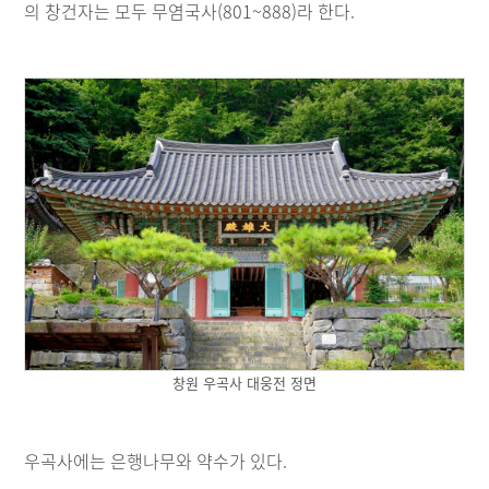
의 창건자는 모두 무염국사(801~888)라 한다.
창원 우곡사 대웅전 정면
우곡사에는 은행나무와 약수가 있다.