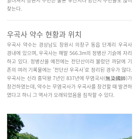
알려져서 창원시 주민은 물론 부산시나 양산시 주민들도 많이
찾는다.
우곡사 약수 현황과 위치
우곡사 약수는 경상남도 창원시 의창구 동읍 단계리 우곡사
경내에 있으며, 우곡사는 해발 566.3m의 정병산 기슭에 자리
하고 있다. 정병산을 예전에는 전단산이라 불렀던 까닭에 기
존의 여러 기록물에는 ‘전단산 우곡사’로 정리된 경우가 많다.
우곡사는 신라 흥덕왕 7년인 837년에 무염국사(無染國師)가
창건하였는데, 약수는 무염국사가 우곡사를 창건할 때 발견하
였다고 하니 그 역사가 오래되었음을 짐작할 수 있다.