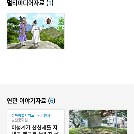
멀티미디어자료 (
1
)
연관 이야기자료 (
6
)
>
전북특별자치도
남원시
남원문화원
이성계가 산신제를 지
내고 왜구를 물리친 남