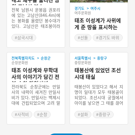
원 고남산 봉수
>
경기도
여주시
전북 남원시 운봉읍 권포리
여주문화원
에 있는 고남산(846.4m)에
태조 이성계가 사위에
는 봉화를 올렸던 봉수대가
있다. 고남산은 태조봉이라
게 준 땅을 표시하는
부르기도 하는데 조선조 태
여주 처리 선돌
조 이성계가 이곳에서 산신
#삼국시대
#선돌
#경기도 바위
제를 지내고 왜구를 무찔렀
#군사통신제도
#선사시대 바위
다는 전설이 남아 있다. 고
#전라도 봉수
남산 봉수대는 고남산성에
>
>
전북특별자치도
순창군
서울특별시
중랑구
서 서쪽으로 200m 거리를
순창문화원
중랑문화원
둔 상봉에 있다. 봉수대에서
발견되는 적갈색 연질토기
태조 이성계와 무학대
태봉산에 있었던 조선
편 및 삼국시대 경질토기로
사의 이야기가 담긴 전
시대 태실
보아 축조 시기가 삼국시대
북 순창 만일사비
임을 알 수 있다.
전라북도 순창군에는 만일
태봉산이 있었다고 해서 지
사의 내력이 새겨진 만일사
명이 일대가 모두 태봉골이
비가 있다. 만일사는 백제시
되었다. 조선시대 궁궐에서
대에 건립되었으며 고려 말
아이를 낳으면 그 태를 끊어
조선 초에 무학대사가 나옹
서 태봉에 묻었고, 그래서
대사와 함께 낡은 건물을 고
그 산을 태봉산이라고 했다.
#사적비
#순창
#설화
#중랑구
쳐 새로 세웠다는 내용을 확
요즘 사람들은 태봉에 대해
#이태조
#서울의설화
인할 수 있다. 만일사는 이
서 잘 모른다. 면목동 일대
성계가 왕위에 오르기를 바
가 모두 동양척식주식회사