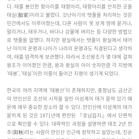
다. 태를 봉인한 항아리를 태항아리, 태항아리를 안치한 곳을
태실(胎室)이라고 불렀다. 갓난아기의 탯줄을 처리하는 것은
민간에서도 이루어졌는데, 다른 사람이 못 보게 땅에 묻거나,
말리거나, 태우거나, 바다나 강물에 버리는 등 다양한 방법으
로 탯줄을 없앴다. 하지만 왕실에서는 탯줄이 왕실에서 태어
난 아이의 운명과 나아가 나라의 운명과도 직결된다고 생각하
여, 태를 엄격하게 보관했다. 따라서 조선왕조가 몇 대에 걸쳐
왕조가 이어졌던 만큼, 왕과 왕실의 아이 숫자만큼 각 지방에
‘태봉’, ‘태실’이란 이름이 들어간 지명이 생기게 되었다.
한국의 여러 지역에 ‘태봉산’이 존재하지만, 충청남도 금산군
의 만인산은 조선의 시작을 알린 이성계의 태가 묻혀 있기 때
문에 매우 중요한 장소라 할 수 있다. 만인산에 이성계의 태가
묻히게 된 것은 1871년에 편찬된 『호남읍지』에서 단편적
으로 확인할 수 있다. 대략적인 과정을 설명하면 태조 2년 전
추(田秋)라는 사람이 만인산 인근에 정착하고 살았는데, 진순