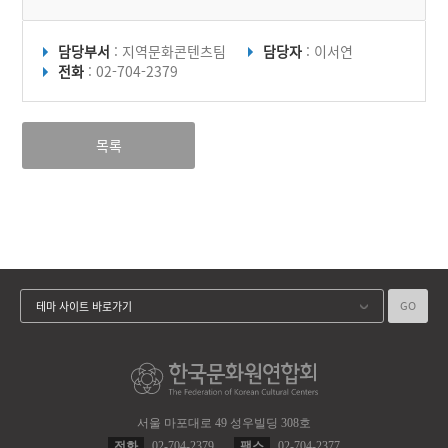
담당부서
: 지역문화콘텐츠팀
담당자
: 이서연
전화
: 02-704-2379
목록
GO
테마 사이트 바로가기
서울 마포대로 49 성우빌딩 308호
전화
02-704-2379
팩스
02-704-2377