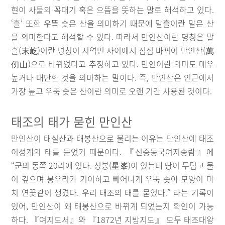
현이 사물의 꼭대기 혹은 으뜸을 뜻하는 말로 해석하고 있다.
‘흘’ 또한 우뚝 솟은 산을 의미하기 때문에 말흘이란 말은 산
을 의미한다고 해석할 수 있다. 따라서 만인산이란 명칭은 말
흘(末屹)이란 명칭이 지역민 사이에서 점점 바뀌어 만인산(萬
仞山)으로 바뀌었다고 추정하고 있다. 만인이란 의미도 매우
높거나 대단한 것을 의미하는 말이다. 즉, 만인산은 인근에서
가장 높고 우뚝 솟은 산이란 의미로 오랜 기간 사용된 것이다.
태조의 태가 묻힌 만인산
만인산이 태실산과 태봉산으로 불리는 이유는 만인산에 태조
이성계의 태를 묻었기 때문이다. 『신증동국여지승람』에
“군의 동쪽 20리에 있다. 성봉(星峯)이 있는데 땅이 두텁고 물
이 깊으며 봉우리가 기이하고 빼어나게 우뚝 솟아 모양이 마
치 연꽃같이 생겼다. 우리 태조의 태를 묻었다.” 라는 기록이
있어, 만인산이 왜 태봉산으로 바뀌게 되었는지 확인이 가능
하다. 『여지도서』와 『1872년 지방지도』 모두 태조대왕