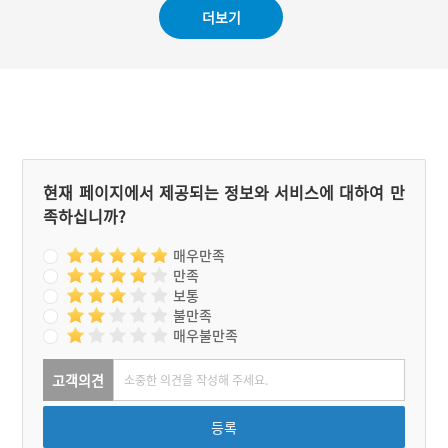
라며 무학대사가 만일 동안
소유였고, 그 근처의 동네의
더보기
기도했다고 해서 붙여진 이
길이 좁은 이유는 일제강점
름이다. 만일사비는 백제시
기에 일본인들이 구획정리
대에 건립된 천년고찰의 역
를 했기 때문이다.
사를 살필 수 있는 중요한
문화재이다.
현재 페이지에서 제공되는 정보와 서비스에 대하여 만
족하십니까?
매우만족
만족
보통
불만족
매우불만족
고객의견
등록