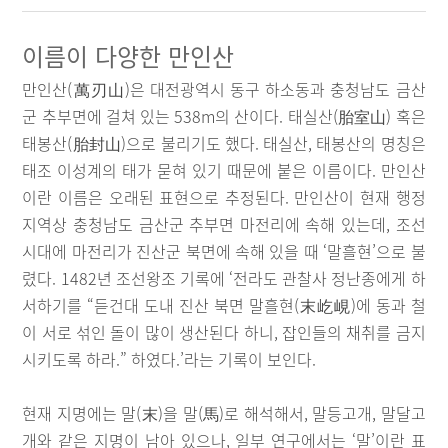
이름이 다양한 만인산
만인산(萬刃山)은 대전광역시 동구 하소동과 충청남도 금산
군 추부면에 걸쳐 있는 538m의 산이다. 태실산(胎室山) 혹은
태봉산(胎封山)으로 불리기도 했다. 태실산, 태봉산의 명칭은
태조 이성계의 태가 묻혀 있기 때문에 붙은 이름이다. 만인산
이란 이름은 오래된 표현으로 추정된다. 만인산이 현재 행정
지역상 충청남도 금산군 추부면 마전리에 속해 있는데, 조선
시대에 마전리가 진산군 북면에 속해 있을 때 ‘말흘현’으로 불
렸다. 1482년 조선왕조 기록에 ‘전라도 관찰사 정난종에게 하
서하기를 “듣건대 도내 진산 북면 말흘현(末屹峴)에 동과 철
이 서로 섞인 돌이 많이 생산된다 하니, 잡인들의 채취를 금지
시키도록 하라.” 하였다.’라는 기록이 보인다.
현재 지명에는 말(末)을 말(馬)로 해석해서, 말등고개, 말달고
개와 같은 지명이 남아 있으나, 일부 연구에서는 ‘말’이란 표