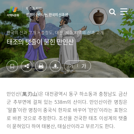
컨
하
자연과 지리
텐
단
생명이 솟아나는, 한국의 산과 샘
츠
영
영
역
역
바
한국의 산과 고개 > 충청도, 대전, 세종 지역의 산과 고개
바
로
태조의 탯줄이 묻힌 만인산
로
가
가
기
기
가
가
만인산(萬刃山)은 대전광역시 동구 하소동과 충청남도 금산
군 추부면에 걸쳐 있는 538m의 산이다. 만인산이란 명칭은
‘말흘’이란 명칭이 중국식 한자로 바꾸어 ‘만인’이라는 표현으
로 바뀐 것으로 추정한다. 조선을 건국한 태조 이성계의 탯줄
이 묻혀있다 하여 태봉산, 태실산이라고 부르기도 한다.