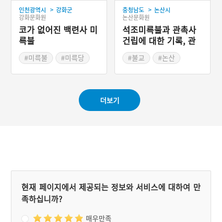
사가 되었다. 이후 사람들은
>
>
인천광역시
강화군
충청남도
논산시
미륵부처가 있던 마을이라
강화문화원
논산문화원
하여 미륵골이라 불렀다.
코가 없어진 백련사 미
석조미륵불과 관촉사
륵불
건립에 대한 기록, 관
촉사 사적비
#미륵불
#미륵당
#불교
#논산
#치성기자
#사적비
#강화도 백련사
더보기
현재 페이지에서 제공되는 정보와 서비스에 대하여 만
족하십니까?
매우만족