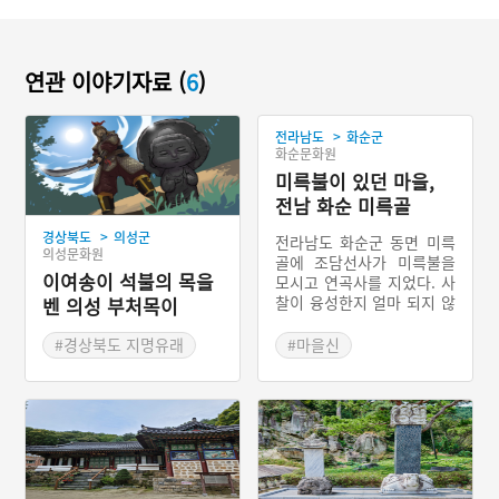
연관 이야기자료 (
6
)
>
전라남도
화순군
화순문화원
미륵불이 있던 마을,
전남 화순 미륵골
>
경상북도
의성군
전라남도 화순군 동면 미륵
의성문화원
골에 조담선사가 미륵불을
이여송이 석불의 목을
모시고 연곡사를 지었다. 사
찰이 융성한지 얼마 되지 않
벤 의성 부처목이
아 나라에는 가뭄이 돌고,
미륵불이 내려다보이는 마
#경상북도 지명유래
#마을신
을에는 역귀가 나타나서 전
#역사사건
#전라남도 지명유래
염병을 퍼트리고 부녀자를
음탕하게 한다는 소문이 났
다. 이 괴담은 미륵골에까지
전해져 마을 사람들은 미륵
불을 뒤로 넘어뜨렸다. 그
후 스님들도 떠나고 절은 폐