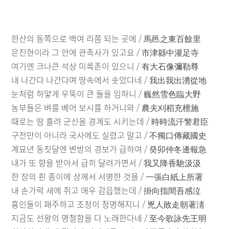
한산의 동쪽으로 백여 리쯤 되는 곳에 / 馬邑之東百餘里
은진현이라 그 안에 관족사가 있고요 / 市津縣中灌足寺
여기엔 크나큰 석상 미륵존이 있으니 / 有大石像彌勒尊
내 나간다 나간다며 땅속에서 솟았다네 / 我出我出湧從地
눈처럼 하얗게 우뚝이 큰 들을 임하니 / 巍然雪色臨大野
농부들은 벼를 베어 보시를 하거니와 / 農夫刈稻充檀施
때로는 땀 흘려 군신을 경계도 시키는데 / 時時流汗警君臣
구전만이 아니라 국사에도 실렸고 말고 / 不獨口傳藏國史
계묘년 동짓달엔 변방의 경보가 급하여 / 癸卯仲冬邊報急
내가 또 향을 받아서 급히 달려가면서 / 我又降香馳汲汲
한 장의 흰 종이에 상께서 서명한 것을 / 一張白紙上所署
내 손가락 새에 쥐고 매우 감읍했는데 / 掛向指間吾感泣
흉인들이 패주하고 조정이 청명해지니 / 兇人敗走朝著淸
지금도 선왕의 명철함을 다 노래한다네 / 至今歌詠先王明