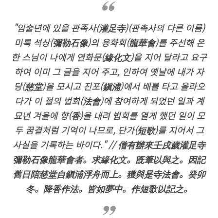
"임술년에 있을 관족사(灌足寺)(관촉사의 다른 이름)
미륵 석상(彌勒石像)의 용화회(龍華會)를 주선해 온
한 스님이 나에게 연화문(緣化文)을 지어 달라고 요구
하여 이미 그 글을 지어 주고, 인하여 옛날에 내가 자
당(慈堂)을 모시고 진포(鎭浦)에서 배를 타고 올라오
다가 이 절의 법회(法會)에 참여하게 되었던 일과 계
묘년 겨울에 향(香)을 내려 법회를 열게 했던 일이 모
두 꿈결처럼 기억이 나므로, 단가(短歌)를 지어서 그
사실을 기록하는 바이다." // 僧有辦來壬戌歲灌足寺
彌勒石像龍華會者。求緣化文。旣筆以與之。因記
舊日陪慈堂自鎭浦浮舟而上。獲與是寺法會。癸卯
冬。降香作法。皆如夢中。作短歌以記之。