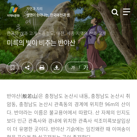
컨
하
자연과 지리
텐
단
생명이 솟아나는, 한국의 산과 샘
츠
영
영
역
역
바
한국의 산과 고개 > 충청도, 대전, 세종 지역의 산과 고개
바
로
미륵의 빛이 비추는 반야산
로
가
가
기
기
가
가
반야산(般若山)은 충청남도 논산시 내동, 충청남도 논산시 취
암동, 충청남도 논산시 관촉동의 경계에 위치한 96m의 산이
다. 반야라는 이름은 불교용어에서 따왔다. 산 자체의 인지도
보다 인근 관촉사와 경내에 위치한 관촉사 석조미륵보살입상
이 더 유명한 곳이다. 반야산 기슭에는 임진왜란 때 이여송이