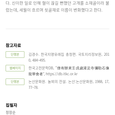
다. 신이한 일로 인해 혈이 끊길 뻔했던 고개를 소재골이라 불
렀는데, 세월이 흐르며 쇳골재로 이름이 변화했다고 한다.
참고자료
김경수. 한국지명유래집 충청편. 국토지리정보원, 201
단행본
0, 484~495.
한국고전문학DB, “僧有辦來壬戌歲灌足寺彌勒石像
웹페이지
龍華會者”, https://db.itkc.or.kr
논산문화원. 놀뫼의 전설. 논산:논산문화원, 1988, 17,
단행본
77~78.
집필자
정장순