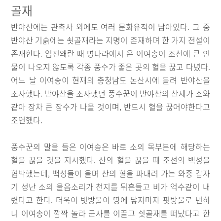
골재
반야산에는 관촉사 외에도 여러 문화유적이 남아있다. 그 중
반야산 기슭에는 쇳골재라는 지명이 존재하며 한 가지 전설이
존재한다. 임진왜란 때 명나라에서 온 이여송이 조선에 큰 인
물이 나오지 않도록 각종 풍수가 좋은 곳의 혈을 끊고 다녔다.
어느 날 이여송이 현재의 충청남도 논산시에 들려 반야산을
조사했다. 반야산을 조사했던 풍수꾼이 반야산의 산세가 소와
같아 장차 큰 장수가 나올 것이며, 반드시 혈을 끊어야한다고
조언했다.
풍수꾼의 말을 들은 이여송은 바로 소의 목부분에 해당하는
혈을 끊을 것을 지시했다. 산의 혈을 끊을 때 조선의 백성을
협박했는데, 백성들이 울며 산의 혈을 파내려 가는 와중 갑자
기 성난 소의 울음소리가 천지를 뒤흔들고 비가 억수같이 내
렸다고 한다. 더욱이 빗방울이 땅에 닿자마자 핏방울로 변하
니 이여송이 깜짝 놀라 군사를 이끌고 쇳골재를 떠났다고 한