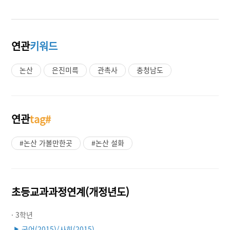
연관
키워드
논산
은진미륵
관촉사
충청남도
연관
tag#
#논산 가볼만한곳
#논산 설화
초등교과과정연계(개정년도)
· 3학년
국어(2015)/사회(2015)
▶