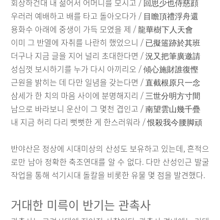
회상하건대 내 젊어서 어머니를 모시고 / 回思少也侍慈顔
우러러 예배하고 배를 타고 돌아오다가 / 目瞻頂禮浮舟還
용화수 아래에 중생이 가득 모였을 제 / 龍華樹下人天會
이미 그 반열에 자취를 나란히 했었으니 / 已擬簉跡於其班
더구나 지금 글을 지어 널리 초대한다면 / 況又把筆廣邀請
성심껏 보시하기를 누가 다시 아끼리오 / 傾心施財誰復慳
근원을 밝히는 데 다만 일념을 갖는다면 / 直截根原只一念
삼세가 한 치의 마음 사이에 분명해지리 / 三世分明方寸間
남으로 바라보니 운산이 그 몇천 겹인고 / 南望雲山幾千疊
내 지금 허리 다리 뻣뻣한 게 한스러워라 / 恨殺我今腰脚頑
반야산은 정상에 시대미상의 산성도 보유하고 있는데, 흔적으
로만 남아 정확한 축조연대를 알 수 없다. 다만 산성인근 발굴
작업을 통해 석기시대 돌칼을 비롯한 유물 몇 점을 발견했다.
거대한 미륵이 반기는 관촉사