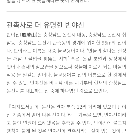
혈을 끊으려 한 쇳골재라는 곳이 존재한다.
관촉사로 더 유명한 반야산
반야산(般若山)은 충청남도 논산시 내동, 충청남도 논산시 취
암동, 충청남도 논산시 관촉동의 경계에 위치한 96m의 산이
다. 반야라는 이름은 대승 불교용어이다. ‘만물의 참다운 실상
을 깨닫고 불법을 꿰뚫는 지혜’ 혹은 ‘온갖 분별과 망상에서
벗어나 존재의 참모습을 앎으로써 성불에 이르게 되는 마음의
작용’을 일컫는 말이다. 불교용어를 산의 이름으로 한 것에서
알 수 있듯, 반야산은 비교적 이른 시기부터 현재의 충청남도
논산시를 대표하는 산 중에 하나였던 것으로 보인다.
『여지도서』에 ‘논산은 관아 북쪽 12리 거리에 있으며 반야
산 기슭에서 뻗어 나온 산이다.’라는 기록을 보면, 반야산이라
고 불린 연원이 오래됐음을 추측할 수 있다. 반야산에 불교적
명칭이 붙게 된 것은 반야산에 관촉사라는 절이 있는 것이 큰