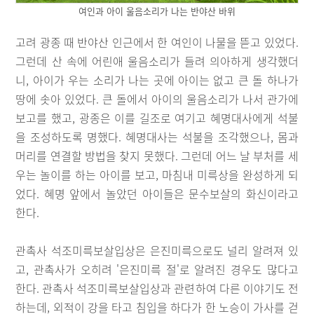
여인과 아이 울음소리가 나는 반야산 바위
고려 광종 때 반야산 인근에서 한 여인이 나물을 뜯고 있었다.
그런데 산 속에 어린애 울음소리가 들려 의아하게 생각했더
니, 아이가 우는 소리가 나는 곳에 아이는 없고 큰 돌 하나가
땅에 솟아 있었다. 큰 돌에서 아이의 울음소리가 나서 관가에
보고를 했고, 광종은 이를 길조로 여기고 혜명대사에게 석불
을 조성하도록 명했다. 혜명대사는 석불을 조각했으나, 몸과
머리를 연결할 방법을 찾지 못했다. 그런데 어느 날 부처를 세
우는 놀이를 하는 아이를 보고, 마침내 미륵상을 완성하게 되
었다. 혜명 앞에서 놀았던 아이들은 문수보살의 화신이라고
한다.
관촉사 석조미륵보살입상은 은진미륵으로도 널리 알려져 있
고, 관촉사가 오히려 '은진미륵 절'로 알려진 경우도 많다고
한다. 관촉사 석조미륵보살입상과 관련하여 다른 이야기도 전
하는데, 외적이 강을 타고 침입을 하다가 한 노승이 가사를 걷