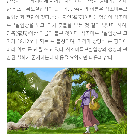
관촉사는 고려시대에 지어진 사찰이다. 관촉사 경내에는 거대
한 석조미륵보살입상이 있는데, 관촉사의 이름은 석조미륵보
살입상과 관련이 깊다. 중국 지안(智安)이라는 명승이 석조미
륵보살입상을 보고, 마치 촛불을 보는 것 같이 빛난다 하여,
관촉(灌燭)이란 이름이 붙은 것이다. 석조미륵보살입상은 크
기가 18.12m나 되는 큰 불상이며, 머리가 상당히 큰 형태에
머리 위로 큰 관을 쓰고 있다. 석조미륵보살입상의 생성과 관
련된 설화가 존재하는데 내용을 요약하면 다음과 같다.