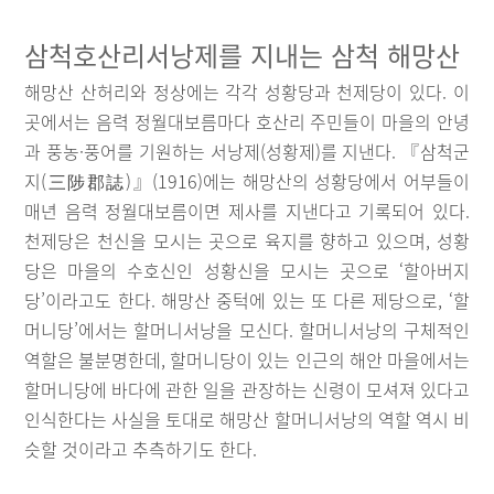
삼척호산리서낭제를 지내는 삼척 해망산
해망산 산허리와 정상에는 각각 성황당과 천제당이 있다. 이
곳에서는 음력 정월대보름마다 호산리 주민들이 마을의 안녕
과 풍농·풍어를 기원하는 서낭제(성황제)를 지낸다. 『삼척군
지(三陟郡誌)』(1916)에는 해망산의 성황당에서 어부들이
매년 음력 정월대보름이면 제사를 지낸다고 기록되어 있다.
천제당은 천신을 모시는 곳으로 육지를 향하고 있으며, 성황
당은 마을의 수호신인 성황신을 모시는 곳으로 ‘할아버지
당’이라고도 한다. 해망산 중턱에 있는 또 다른 제당으로, ‘할
머니당’에서는 할머니서낭을 모신다. 할머니서낭의 구체적인
역할은 불분명한데, 할머니당이 있는 인근의 해안 마을에서는
할머니당에 바다에 관한 일을 관장하는 신령이 모셔져 있다고
인식한다는 사실을 토대로 해망산 할머니서낭의 역할 역시 비
슷할 것이라고 추측하기도 한다.