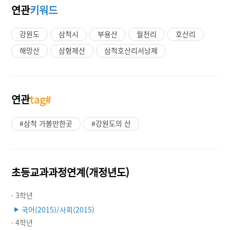
연관
키워드
강원도
삼척시
부용산
월천리
호산리
해망산
삼형제산
삼척호산리서낭제
연관
tag#
#삼척 가볼만한곳
#강원도의 산
초등교과과정연계(개정년도)
· 3학년
국어(2015)/사회(2015)
▶
· 4학년