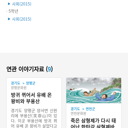
사회(2015)
▶
· 5학년
사회(2015)
▶
연관 이야기자료 (
9
)
>
경기도
양평군
양평문화원
방귀 뀌어서 유배 온
왕비와 부용산
>
경기도
연천군
경기도 양평군 양서면 신원
연천문화원
리에 부용산(芙蓉山)이 있
죽은 삼형제가 다시 태
다. 이곳 부용산에 방귀 뀌
어 유배 온 왕비가 살았다고
어난 한탄강 삼형제바