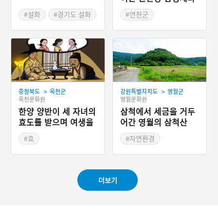
한다. 고려시대에 한 왕비가
위
결혼 첫날밤에 방귀를 뀌어
#설화
#경기도 설화
#연천군
부용산으로 귀양을 왔다. 그
#경기도 설화
런데 왕비는 이미 뱃속에 왕
자를 잉태하고 있었다. 부용
산에서 왕자를 낳고 살다가
아비 없는 자식으로 놀림 받
는 아들에게 왕자라는 사실
을 알려준다. 왕자는 도성에
들어가 “아침에 심어 저녁
>
>
충청북도
옥천군
강원특별자치도
영월군
에 따먹는 오이씨를 사
옥천문화원
영월문화원
라.”며 돌아다니다가 왕을
만나게 되고, 왕자라는 사실
한양 양반이 세 자녀의
삼척에서 세금을 거두
을 안 왕은 왕비를 다시 도
효도를 받으며 여생을
어간 영월의 삼척산
성으로 불러들이지만, 왕비
보낸 옥천군 삼형제골
는 도성으로 가지 않고 부용
#효
#자연환경
산에 살았다고 한다.
#충청북도 지명유래
#강원도 설화
#강원도 지명유래
더보기