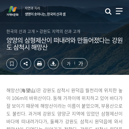
컨
하
자연과 지리
텐
단
생명이 솟아나는, 한국의 산과 샘
츠
영
영
역
역
바
한국의 산과 고개 > 강원도 지역의 산과 고개
바
로
양양의 삼형제산이 떠내려와 만들어졌다는 강원
로
가
도 삼척시 해망산
가
기
기
가
가
해망산(海望山)은 강원도 삼척시 원덕읍 월천리에 위치한 높
이 106m의 바위산이다. 동해 가까이에 위치하고 있어 바다가
잘 보이기 때문에 해망산이라는 이름이 붙었으며, 부용산으로
도 불린다. 과거에 강원도 양양군 지역에 있었던 삼형제산이
바다에 떠내려가다가, 둘째가 강원도 삼척시 원덕읍에 와서