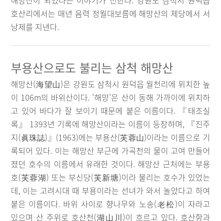
해망산이 되었다는 이야기가 전한다. 강원도 삼척시 원덕읍
호산리에서는 매년 음력 정월대보름에 해망산의 제당에서 서
낭제를 지낸다.
부용산으로도 불리는 삼척 해망산
해망산(海望山)은 강원도 삼척시 원덕읍 월천리에 위치한 높
이 106m의 바위산이다. ‘해망’은 산이 동해 가까이에 위치하
고 있어 바다가 잘 보이기 때문에 붙은 이름이다. 『태조실
록』 1393년 기록에 해망산이라는 이름이 등장하며, 『진주
지(眞珠誌)』(1963)에는 부용산(芙蓉山)이라는 이름으로 기
록되어 있다. 이는 해망산 부근에 가곡천의 물이 고여 만들어
졌던 호수의 이름에서 유래한 것이다. 해망산 근처에는 부용
호(芙蓉湖) 또는 부신당(芙新塘)이라 불리는 호수가 있었는
데, 이는 고려시대 때 부용이라는 선녀가 와서 놀았다고 하여
붙은 이름이다. 바위 사이로 향나무와 노송(老松)이 자라고
있으며 산 주위로 호산천(湖山川)이 흐르고 있다. 호산항과