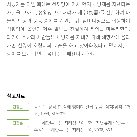
서낭제를 지낼 때에는 천제당에 가서 먼저 서낭제를 지낸다는
사실을 고하고, 성황당으로 내려가 제수(祭需)를 진설하여 마
을의 안녕과 풍농·풍어를 기원한 뒤, 할머니당으로 이동하여
성황당에 올렸던 제수 일부를 진설하여 제의를 마무리한다.
과거에 호산리 사람들은 서낭제를 지내기 위해 해망산에 올라
가면 신령이 호랑이의 모습을 하고 찾아와있다고 믿어서, 호
랑이를 보게 되면 마음이 든든해졌다고 한다.
참고자료
김진순. 장작 한 짐에 얭미리 일곱 두름. 삼척:삼척문화
단행본
원, 1999, 319~320.
국토해양부 국토지리정보원. 한국지명유래집:중부편.
단행본
수원:국토해양부 국토지리정보원, 2008, 563.