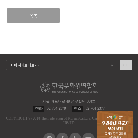
목록
GO
테마 사이트 바로가기
서울 마포대로 49 성우빌딩 308호
전화
02-704-2379
팩스
02-704-2377
COPYRIGHT
(c)
2018 The Federation of Korean Cultural Centers.
ALL RIGHT RES
ERVED.