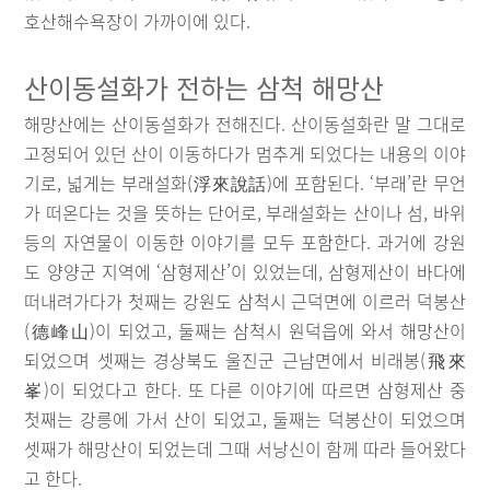
호산해수욕장이 가까이에 있다.
산이동설화가 전하는 삼척 해망산
해망산에는 산이동설화가 전해진다. 산이동설화란 말 그대로
고정되어 있던 산이 이동하다가 멈추게 되었다는 내용의 이야
기로, 넓게는 부래설화(浮來說話)에 포함된다. ‘부래’란 무언
가 떠온다는 것을 뜻하는 단어로, 부래설화는 산이나 섬, 바위
등의 자연물이 이동한 이야기를 모두 포함한다. 과거에 강원
도 양양군 지역에 ‘삼형제산’이 있었는데, 삼형제산이 바다에
떠내려가다가 첫째는 강원도 삼척시 근덕면에 이르러 덕봉산
(德峰山)이 되었고, 둘째는 삼척시 원덕읍에 와서 해망산이
되었으며 셋째는 경상북도 울진군 근남면에서 비래봉(飛來
峯)이 되었다고 한다. 또 다른 이야기에 따르면 삼형제산 중
첫째는 강릉에 가서 산이 되었고, 둘째는 덕봉산이 되었으며
셋째가 해망산이 되었는데 그때 서낭신이 함께 따라 들어왔다
고 한다.