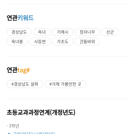
연관
키워드
경상남도
옥녀
거제시
정자나무
선군
옥녀봉
사등면
가조도
건들바위
연관
tag#
#경상남도 설화
#거제 가볼만한 곳
초등교과과정연계(개정년도)
· 3학년
국어(2015)/사회(2015)
▶