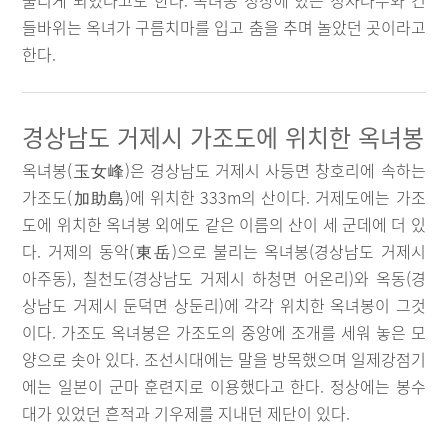
불리게 되었다고도 한다. 옥녀봉 정상에 있는 정자나무와 건
들바위는 옥녀가 구름치마를 입고 춤을 추며 놀았던 곳이라고
한다.
경상남도 거제시 가조도에 위치한 옥녀봉
옥녀봉(玉女峰)은 경상남도 거제시 사등면 창호리에 속하는
가조도(加助島)에 위치한 333m의 산이다. 거제도에는 가조
도에 위치한 옥녀봉 외에도 같은 이름의 산이 세 군데에 더 있
다. 거제의 동악(東岳)으로 불리는 옥녀봉(경상남도 거제시
아주동), 칠천도(경상남도 거제시 하청면 어온리)와 옥동(경
상남도 거제시 둔덕면 상둔리)에 각각 위치한 옥녀봉이 그것
이다. 가조도 옥녀봉은 가조도의 중앙에 조개를 세워 놓은 모
양으로 솟아 있다. 조선시대에는 말을 방목했으며 일제강점기
에는 일본이 군마 훈련지로 이용했다고 한다. 정상에는 봉수
대가 있었던 흔적과 기우제를 지내던 제단이 있다.