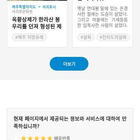
>
제주특별자치도
서귀포시
옛날 연대봉 밑에 있는 은경
서귀포문화원
사란 절에는 도승이 살았다.
옥황상제가 한라산 봉
그리고 마을에는 기세등등
한 임목사란 사람이 살았다.
우리를 던져 형성된 제
하루는 도승이 시주를 부탁
주도 서귀포시의 산방
했으나 임목사가 문전박대
#제주 지명유래
#설화
#전라도의설화
산
했다. 그래서 도승은 옥녀바
위를 밑으로 굴려버리면 마
을에 큰 부자와 인물이 날
것이라고 소문을 퍼트렸다.
더보기
욕심 많은 임목사가 하인들
을 시켜 옥녀바위를 굴려버
리자 그 뒤로 마을에 큰 인
물과 큰 부자가 나오지 않았
다고 한다.
현재 페이지에서 제공되는 정보와 서비스에 대하여 만
족하십니까?
매우만족