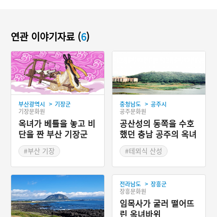
연관 이야기자료 (
6
)
>
>
부산광역시
기장군
충청남도
공주시
기장문화원
공주문화원
옥녀가 베틀을 놓고 비
공산성의 동쪽을 수호
단을 짠 부산 기장군
했던 충남 공주의 옥녀
봉성
#부산 기장
#테뫼식 산성
#부산지명유래
#백제의 성곽
#충청남도 성곽
>
전라남도
장흥군
장흥문화원
임목사가 굴러 떨어뜨
린 옥녀바위