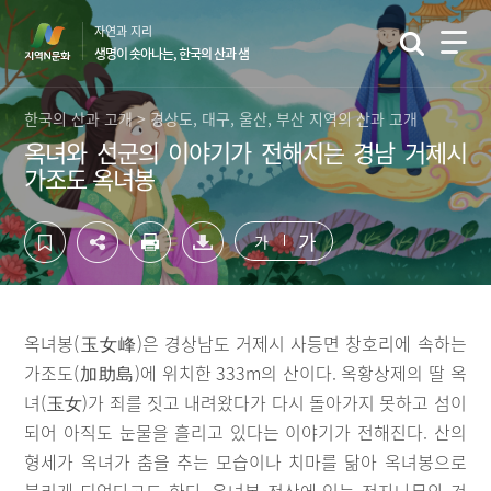
컨
하
자연과 지리
텐
단
생명이 솟아나는, 한국의 산과 샘
츠
영
영
역
역
바
한국의 산과 고개 > 경상도, 대구, 울산, 부산 지역의 산과 고개
바
로
옥녀와 선군의 이야기가 전해지는 경남 거제시
로
가
가조도 옥녀봉
가
기
기
가
가
옥녀봉(玉女峰)은 경상남도 거제시 사등면 창호리에 속하는
가조도(加助島)에 위치한 333m의 산이다. 옥황상제의 딸 옥
녀(玉女)가 죄를 짓고 내려왔다가 다시 돌아가지 못하고 섬이
되어 아직도 눈물을 흘리고 있다는 이야기가 전해진다. 산의
형세가 옥녀가 춤을 추는 모습이나 치마를 닮아 옥녀봉으로